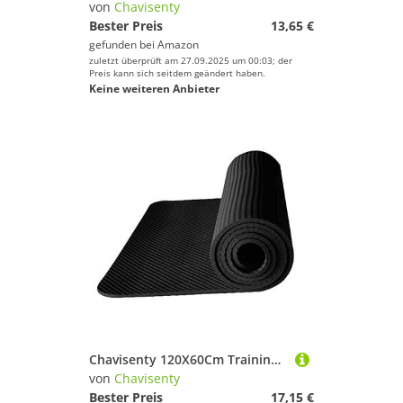
von
Chavisenty
Bester Preis
13,65 €
gefunden bei
Amazon
zuletzt überprüft am 27.09.2025 um 00:03; der
Preis kann sich seitdem geändert haben.
Keine weiteren Anbieter
Chavisenty 120X60Cm Trainings Matte Fitness GeräTe für Lauf BäNder Fahrrad Schutz Boden Matte Lauf Maschine Stoß DäMpfendes Polster
von
Chavisenty
Bester Preis
17,15 €