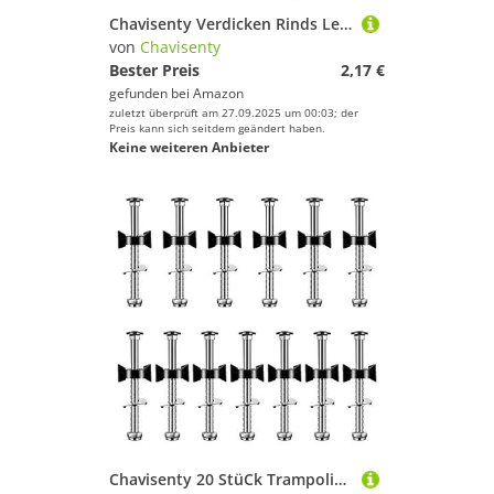
Chavisenty Verdicken Rinds Leder Daumen Finger Spitzen Schutz Schutz Ring Lasche Leder Jagd Praxis Bogen Schießen Ziehen Bogen Handschuh Neu
von
Chavisenty
Bester Preis
2,17 €
gefunden bei
Amazon
zuletzt überprüft am 27.09.2025 um 00:03; der
Preis kann sich seitdem geändert haben.
Keine weiteren Anbieter
Chavisenty 20 StüCk Trampolin Schrauben Trampolin ZubehöR Trampolin StabilitäT Werkzeug Schrauben Teile für GroßE und Kleine Trampoline