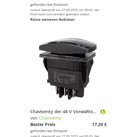
gefunden bei
Amazon
zuletzt überprüft am 27.09.2025 um 00:03; der
Preis kann sich seitdem geändert haben.
Keine weiteren Anbieter
Chavisenty der 48-V VorwäRts- / RüCkwäRts Schalter für Club CAR und Precedent 1996-Up Elektrische Golf Wagen ZubehöR 101856002
von
Chavisenty
Bester Preis
17,20 €
gefunden bei
Amazon
zuletzt überprüft am 27.09.2025 um 00:03; der