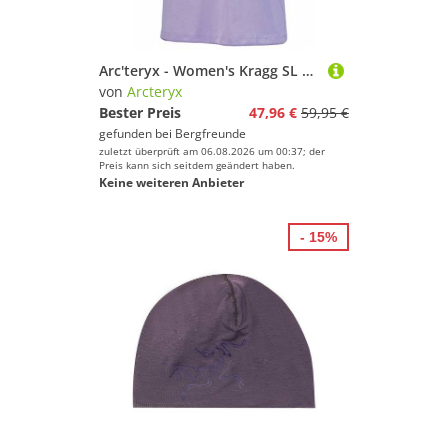
Arc'teryx - Women's Kragg SL Cotton Emblem Crew S/S - T-Shirt Gr XL lila
von
Arcteryx
Bester Preis
47,96 €
59,95 €
gefunden bei
Bergfreunde
zuletzt überprüft am 06.08.2026 um 00:37; der
Preis kann sich seitdem geändert haben.
Keine weiteren Anbieter
- 15%