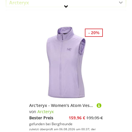
Arcteryx
Geschlecht
Preis
- 20%
% Sale
Lila
Arc'teryx - Women's Atom Vest - Kunstfaserweste Gr XL lila
von
Arcteryx
Bester Preis
159,96 €
199,95 €
gefunden bei
Bergfreunde
zuletzt überprüft am 06.08.2026 um 00:37; der