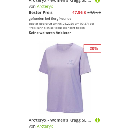
Arc'teryx - Women's Kragg SL Cotton Emblem Crew S/S - T-Shirt Gr M lila
von
Arcteryx
Bester Preis
47,96 €
59,95 €
gefunden bei
Bergfreunde
zuletzt überprüft am 06.08.2026 um 00:37; der
Preis kann sich seitdem geändert haben.
Keine weiteren Anbieter
- 20%
Arc'teryx - Women's Kragg SL Cotton Emblem Crew S/S - T-Shirt Gr XS lila
von
Arcteryx