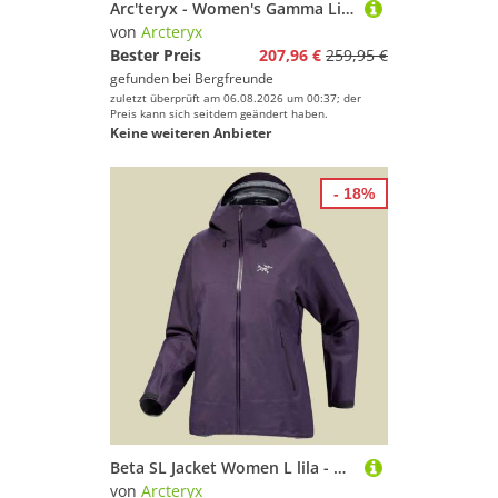
Arc'teryx - Women's Gamma Lightweight Hoody - Softshelljacke Gr M lila
von
Arcteryx
Bester Preis
207,96 €
259,95 €
gefunden bei
Bergfreunde
zuletzt überprüft am 06.08.2026 um 00:37; der
Preis kann sich seitdem geändert haben.
Keine weiteren Anbieter
- 18%
Beta SL Jacket Women L lila - moondrop
von
Arcteryx