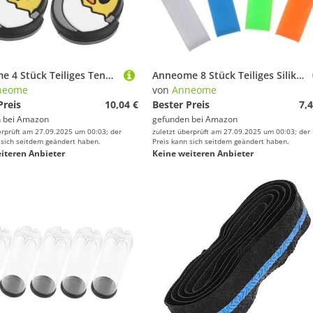
Anneome 4 Stück Teiliges Tennis-schläger-dämpfer Strapazierfähigem Silikon mit Niedlichem Küken-Design Vibrationsabsorbierend Stoßfest Passend für Tennisschläger für Jugendliche
Anneome 8 Stück Teiliges Silikon Racket Grip Elastische Anti rutsch Ringe für Tennis und Badminton Flexible Griffbänder Verschleißfest Passend für Schläger Praktisches Zubehör für
neome
von
Anneome
Preis
10,04 €
Bester Preis
7,4
 bei
Amazon
gefunden bei
Amazon
erprüft am 27.09.2025 um 00:03; der
zuletzt überprüft am 27.09.2025 um 00:03; der
 sich seitdem geändert haben.
Preis kann sich seitdem geändert haben.
iteren Anbieter
Keine weiteren Anbieter