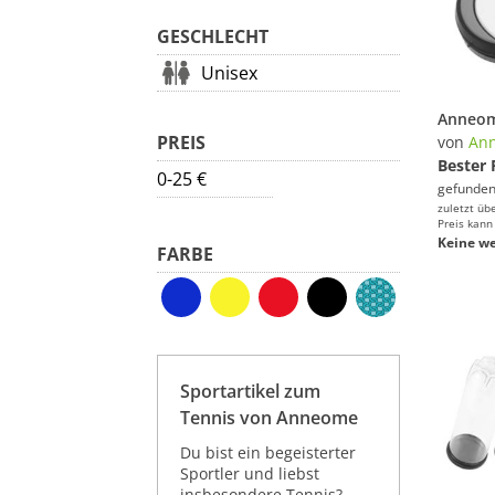
GESCHLECHT
Unisex
PREIS
von
An
Bester 
0-25 €
gefunden
zuletzt üb
Preis kann
Keine we
FARBE
Sportartikel zum
Tennis von Anneome
Du bist ein begeisterter
Sportler und liebst
insbesondere Tennis?