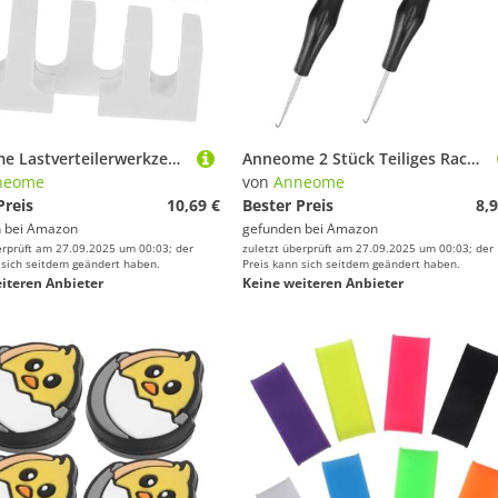
Anneome Lastverteilerwerkzeug für Badmintonschläger Zubehör für die Besaitungsmaschine Befestigungswerkzeug für Tennisschläger Besaitungslastverteiler für Schlägerzubehör
Anneome 2 Stück Teiliges Racket Stringing Tool mit Ergonomischem Griff Professionelles Besaitungswerkzeug für Badminton Tennisschläger Effiziente Saitenhilfe für Präzises Bespannen und
neome
von
Anneome
Preis
10,69 €
Bester Preis
8,9
 bei
Amazon
gefunden bei
Amazon
erprüft am 27.09.2025 um 00:03; der
zuletzt überprüft am 27.09.2025 um 00:03; der
 sich seitdem geändert haben.
Preis kann sich seitdem geändert haben.
iteren Anbieter
Keine weiteren Anbieter