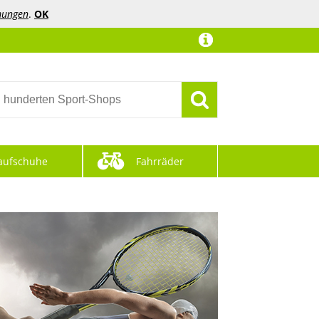
mungen
.
OK
aufschuhe
Fahrräder