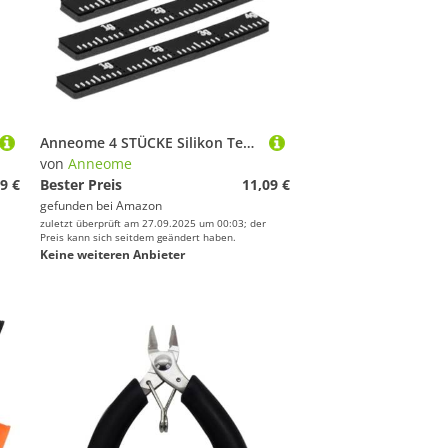
Anneome 4 STÜCKE Silikon Tennisschläger Gewichtsstreifen Selbstklebend Balance Ersatz Gewicht für Tennisschläger Trainings Match Einsatz Verbessert Kontrolle und Schwunggefühl
von
Anneome
9 €
Bester Preis
11,09 €
gefunden bei
Amazon
zuletzt überprüft am 27.09.2025 um 00:03; der
Preis kann sich seitdem geändert haben.
Keine weiteren Anbieter