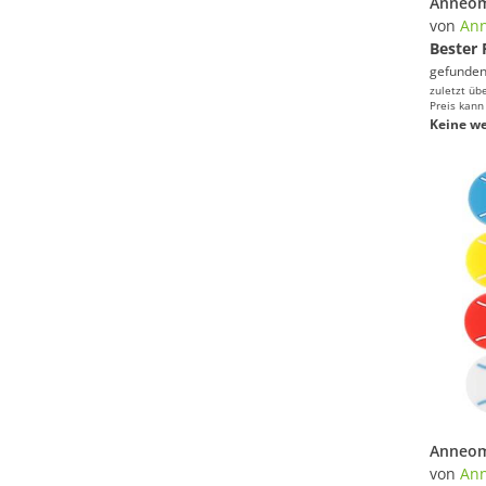
von
An
Bester 
gefunden
zuletzt üb
Preis kann
Keine we
von
An