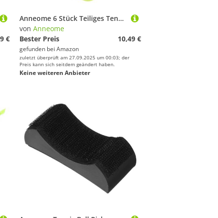
Anneome 6 Stück Teiliges Tennis Vibrationsdämpfer aus Robustem Silikon Quadratische Stoßdämpfer für Tennisschläger und Squashschläger Verbessert Ballkontrolle und Schlagstabilität
von
Anneome
9 €
Bester Preis
10,49 €
gefunden bei
Amazon
zuletzt überprüft am 27.09.2025 um 00:03; der
Preis kann sich seitdem geändert haben.
Keine weiteren Anbieter