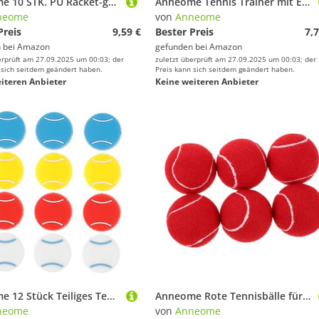
Anneome 10 STK. PU Racket-griffband Flexibles Schweißabsorbierendes Rutschfestes Overgrip für Badminton Tennis und Pickleball Ergonomisch für Sicheren Halt und Komfortable Spielkontrolle
Anneome Tennis Trainer mit Elastischem Seil Tennisball mit Schnur für Einzeltraining Praktisches Tennistrainingsgerät für Anfänger Verbessertes Tennistraining und Fitness Einfach zu
neome
von
Anneome
Preis
9,59 €
Bester Preis
7,7
 bei
Amazon
gefunden bei
Amazon
erprüft am 27.09.2025 um 00:03; der
zuletzt überprüft am 27.09.2025 um 00:03; der
 sich seitdem geändert haben.
Preis kann sich seitdem geändert haben.
iteren Anbieter
Keine weiteren Anbieter
Anneome 12 Stück Teiliges Tennisball-förmiges Silikon Vibrationsdämpfer für Tennisschläger Stoßabsorbierend Kompatibel Schützt Saiten Verbessert Bequemlichkeit und Kontrolle bei
Anneome Rote Tennisbälle für Mädchen Elastische Trainingsbälle Strapazierfähige Tennis Trainingsausrüstung Pack Anfänger-tennisbälle für Drinnen und Draußen für Ballkontrolle und Spielspaß
neome
von
Anneome