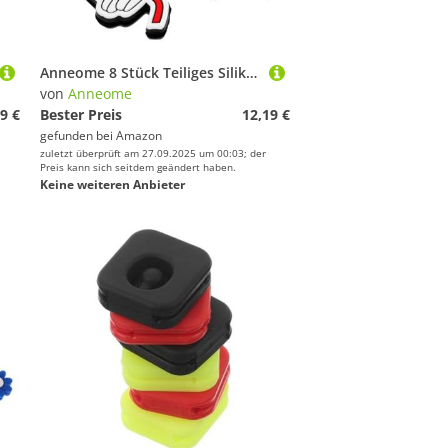
Anneome 8 Stück Teiliges Silikon Tennis Racket Dämpfer Weiche Cartoon Schockabsorber zur Vibrationskontrolle und Stabilisierung Einfach zu Befestigen für Training und Freizeitspieler
von
Anneome
9 €
Bester Preis
12,19 €
gefunden bei
Amazon
zuletzt überprüft am 27.09.2025 um 00:03; der
Preis kann sich seitdem geändert haben.
Keine weiteren Anbieter