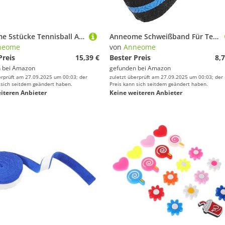
Anneome 5stücke Tennisball Aufbewahrungsflasche Transparente Box Mit Schwarzem Deckel Langlebiger Und Wiederverwendbarer Behälter Für Tennis Und Tischtennisbälle
Anneome Schweißband Für Tennisschläger Anti-griffband Schlägergriffband Badminton-Griff Angelrutengriff Wiederverwendbar Robust Schwarz/0 1 M
neome
von
Anneome
Preis
15,39 €
Bester Preis
8,7
 bei
Amazon
gefunden bei
Amazon
erprüft am 27.09.2025 um 00:03; der
zuletzt überprüft am 27.09.2025 um 00:03; der
 sich seitdem geändert haben.
Preis kann sich seitdem geändert haben.
iteren Anbieter
Keine weiteren Anbieter