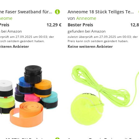
Anneome Faser Sweatband für Badminton Tennisracket Langlebiges Schweißabsorbierendes Griffband rutschfeste Schutzbandage Blau Komfortabel und Tragbar
Anneome 18 Stück Teiliges Tennisracket Stoßdämpfer aus Robustem Silikon Vibrationsabsorbierend und Armfreundlich Schützt Saiten Rahmen Verbessert Stabilität und Bequemlichkeit für Spieler
neome
von
Anneome
Preis
12,29 €
Bester Preis
12,8
 bei
Amazon
gefunden bei
Amazon
erprüft am 27.09.2025 um 00:03; der
zuletzt überprüft am 27.09.2025 um 00:03; der
 sich seitdem geändert haben.
Preis kann sich seitdem geändert haben.
iteren Anbieter
Keine weiteren Anbieter