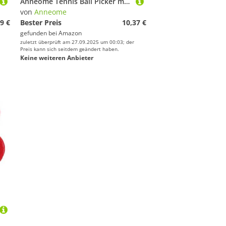
Anneome Tennis Ball Picker mit Haftstreifen Racketrahmen Befestigung Ergonomisch Geformt für Schnelles und Müheloses Aufsammeln von Tennisbällen Praktisches Zubehör für Training und Spiel
von
Anneome
9 €
Bester Preis
10,37 €
gefunden bei
Amazon
zuletzt überprüft am 27.09.2025 um 00:03; der
Preis kann sich seitdem geändert haben.
Keine weiteren Anbieter