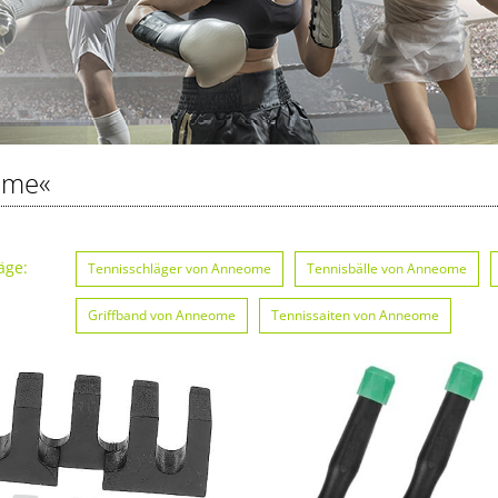
ome«
äge:
Tennisschläger von Anneome
Tennisbälle von Anneome
Griffband von Anneome
Tennissaiten von Anneome