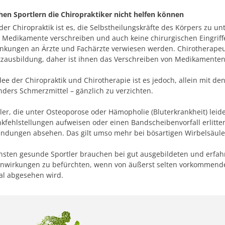
en Sportlern die Chiropraktiker nicht helfen können
der Chiropraktik ist es, die Selbstheilungskräfte des Körpers zu un
 Medikamente verschreiben und auch keine chirurgischen Eingrif
nkungen an Ärzte und Fachärzte verwiesen werden. Chirotherapeut
zausbildung, daher ist ihnen das Verschreiben von Medikamenten t
dee der Chiropraktik und Chirotherapie ist es jedoch, allein mit 
ders Schmerzmittel – gänzlich zu verzichten.
ler, die unter Osteoporose oder Hämopholie (Bluterkrankheit) leide
kfehlstellungen aufweisen oder einen Bandscheibenvorfall erlitte
ndungen absehen. Das gilt umso mehr bei bösartigen Wirbelsäul
sten gesunde Sportler brauchen bei gut ausgebildeten und erfahr
nwirkungen zu befürchten, wenn von äußerst selten vorkommende
al abgesehen wird.