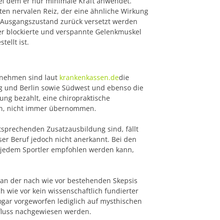
bei dem er nur minimale Kraft anwendet.
ten nervalen Reiz, der eine ähnliche Wirkung
n Ausgangszustand zurück versetzt werden
her blockierte und verspannte Gelenkmuskel
ellt ist.
rnehmen sind laut
krankenkassen.de
die
g und Berlin sowie Südwest und ebenso die
ung bezahlt, eine chiropraktische
sen, nicht immer übernommen.
sprechenden Zusatzausbildung sind, fällt
eser Beruf jedoch nicht anerkannt. Bei den
 jedem Sportler empfohlen werden kann,
t an der nach wie vor bestehenden Skepsis
 wie vor kein wissenschaftlich fundierter
sogar
vorgeworfen lediglich auf mysthischen
nfluss nachgewiesen werden.