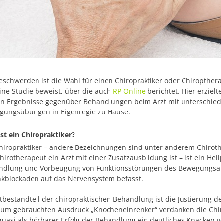
eschwerden ist die Wahl für einen Chiropraktiker oder Chiropther
ine Studie beweist, über die auch
RP Online
berichtet. Hier erzielt
en Ergebnisse gegenüber Behandlungen beim Arzt mit unterschie
gungsübungen in Eigenregie zu Hause.
st ein Chiropraktiker?
hiropraktiker – andere Bezeichnungen sind unter anderem Chirot
hirotherapeut ein Arzt mit einer Zusatzausbildung ist – ist ein Heil
ndlung und Vorbeugung von Funktionsstörungen des Bewegungsa
nkblockaden auf das Nervensystem befasst.
bestandteil der chiropraktischen Behandlung ist die Justierung d
tum gebrauchten Ausdruck „Knocheneinrenker“ verdanken die Chiro
quasi als hörbarer Erfolg der Behandlung ein deutliches Knacken