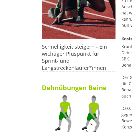
zu lö
Ansch
hat w
kann.
nun w
Kost
Schnelligkeit steigern - Ein
Kran
Debek
wichtiger Pluspunkt für
SBK. 
Sprint- und
Beha
Langstreckenläufer*innen
Der G
die C
Dehnübungen Beine
Beha
auch
Dass 
gegen
Bewei
Konze