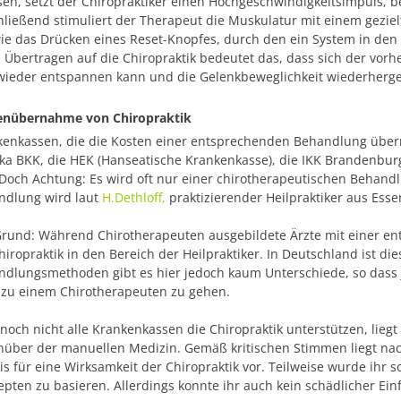
sen, setzt der Chiropraktiker einen Hochgeschwindigkeitsimpuls, 
ließend stimuliert der Therapeut die Muskulatur mit einem geziel
ie das Drücken eines Reset-Knopfes, durch den ein System in de
 Übertragen auf die Chiropraktik bedeutet
das, dass sich der vor
ieder entspannen kann und die Gelenkbeweglichkeit wiederhergest
enübernahme von Chiropraktik
kenkassen, die die Kosten einer entsprechenden Behandlung übe
a BKK, die HEK (Hanseatische Krankenkasse), die IKK Brandenbur
Doch Achtung: Es wird oft nur einer chirotherapeutischen Behandl
ndlung wird laut
H.Dethloff,
praktizierender Heilpraktiker aus Es
rund: Während Chirotherapeuten ausgebildete Ärzte mit einer ent
hiropraktik in den Bereich der Heilpraktiker. In Deutschland ist di
ndlungsmethoden gibt es hier jedoch kaum Unterschiede, so dass
 zu einem Chirotherapeuten zu gehen.
noch nicht alle Krankenkassen die Chiropraktik unterstützen, lieg
über der manuellen Medizin. Gemäß kritischen Stimmen liegt nach
s für eine Wirksamkeit der Chiropraktik vor. Teilweise wurde ihr 
pten zu basieren. Allerdings konnte ihr auch kein schädlicher Ei