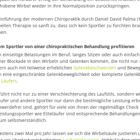
hobene Wirbel wieder in ihre Normalposition zurückspringen.
Einführung der modernen Chiropraktik durch Daniel David Palma (18
llen Therapie so sanft zu, dass sich kein Sportler zu fürchten b
en.
m Sportler von einer chiropraktischen Behandlung profitieren
 einseitige Belastungen im Beruf, langes Sitzen oder auch einfac
ner Blockade in den Wirbeln und Gelenken kommen, die nicht nur d
rn auch mit teilweise erheblichen
Gelenkbeschwerden
und Beweg
 eine eingeschränkte Gelenkbeweglichkeit oder komplette Gelenkb
 Läufers
.
führt nicht nur zu einer Verschlechterung des Laufstils, sondern w
ufer und andere Sportler nur dann die bestmögliche Leistung er
werdefrei sind, gehört für viele von ihnen der regelmäßige Check
eistungssportler wie Eliteläufer sind entsprechende Behandlunge
um selbstverständlich.
stens zwei Mal pro Jahr lassen sie sich die Wirbelsäule justiere
tz vor überlastungsbedingten
Laufverletzungen
. Hobbyläufern wir