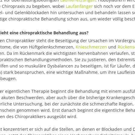
e Chiropraxis zu begeben, wobei
Laufanfänger
sich noch vor dem Ei
el- und Gelenkblockaden hin untersuchen und behandeln
lassen s
ige chiropraktische Behandlung schon aus, um wieder völlig besch
ieht eine chiropraktische Behandlung aus?
en Chiropraktiker steht die Beseitigung der Ursachen im Vorderg
tome, die von Hüftgelenkschmerzen,
Knieschmerzen
und
Rückens
n. Da im Rückenmark die wichtigsten Nervenbahnen verlaufen, ste
praktischen Behandlungsmethoden. Sie zu justieren, den Extremitä
lfen und so muskuläre Dysbalancen zu beseitigen, ist für Läufer, d
) stark beanspruchen, eine wichtige Maßnahme, um ihre Laufleis
ubeugen.
er eigentlichen Therapie beginnt die Behandlung mit einem ausf
 akuten Beschwerden, aber auch über die bisherige Krankengeschi
rliche Untersuchung, bei der zunächste die schmerzhafte Region,
schein genommen wird. Erst danach beginnt die eigentliche Beha
n des Chiropraktikers ausgeübt wird.
t konzentriert er sich auf die Stellen, an denen er Blockaden und