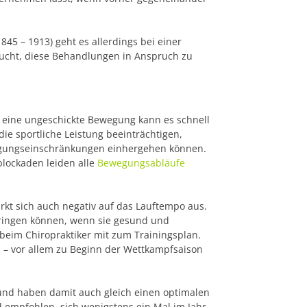
45 – 1913) geht es allerdings bei einer
raucht, diese Behandlungen in Anspruch zu
h eine ungeschickte Bewegung kann es schnell
ie sportliche Leistung beeinträchtigen,
ungseinschränkungen einhergehen können.
lockaden leiden alle
Bewegungsabläufe
irkt sich auch negativ auf das Lauftempo aus.
bringen können, wenn sie gesund und
 beim Chiropraktiker mit zum Trainingsplan.
n – vor allem zu Beginn der Wettkampfsaison
n und haben damit auch gleich einen optimalen
d empfohlen, sich wenigstens ein Mal im Jahr