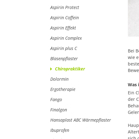
Aspirin Protect
Aspirin Coffein
Aspirin Effekt
Aspirin Complex
Aspirin plus C
Bei B
wie e
Blasenpflaster
best
Chiropraktiker
Bewe
Dolormin
Was i
Ergotherapie
Ein C
der C
Fango
Beha
Finalgon
Gele
Hansaplast ABC Wärmepflaster
Haupt
Ibuprofen
Alter
sich 