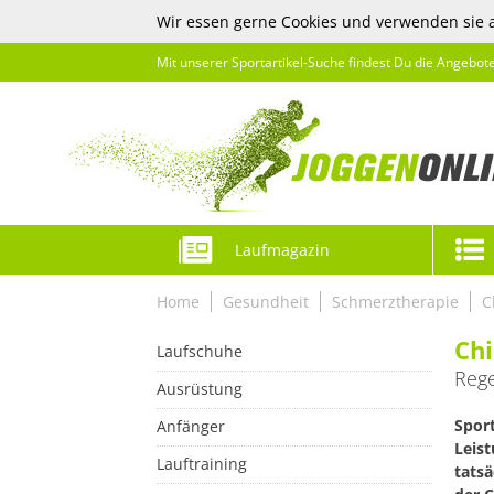
Wir essen gerne Cookies und verwenden sie 
Mit unserer Sportartikel-Suche findest Du die Angebot
Laufmagazin
Home
Gesundheit
Schmerztherapie
C
Chi
Laufschuhe
Rege
Ausrüstung
Sport
Anfänger
Leis
Lauftraining
tatsä