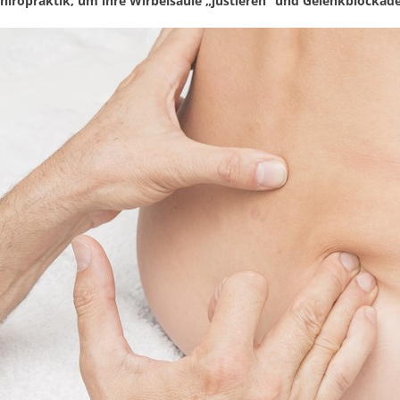
hiropraktik, um ihre Wirbelsäule „justieren“ und Gelenkblockade