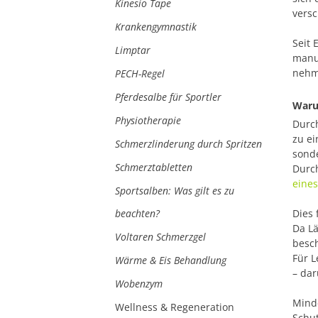
Kinesio Tape
versc
Krankengymnastik
Seit 
Limptar
manue
nehm
PECH-Regel
Pferdesalbe für Sportler
Waru
Physiotherapie
Durch
zu ei
Schmerzlinderung durch Spritzen
sonde
Schmerztabletten
Durch
eines
Sportsalben: Was gilt es zu
beachten?
Dies 
Da Lä
Voltaren Schmerzgel
besch
Für L
Wärme & Eis Behandlung
– dar
Wobenzym
Minde
Wellness & Regeneration
Schu