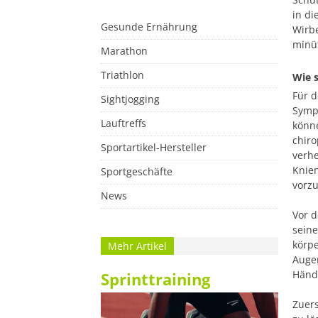
in di
Gesunde Ernährung
Wirb
minüt
Marathon
Triathlon
Wie s
Für d
Sightjogging
Symp
Lauftreffs
könne
chiro
Sportartikel-Hersteller
verhe
Knien
Sportgeschäfte
vorz
News
Vor d
seine
körpe
Mehr Artikel
Augen
Hände
Sprinttraining
Zuers