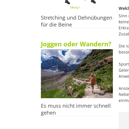
Welch
Sinn 
Stretching und Dehnübungen
keine
für die Beine
Erkra
Zusat
Joggen oder Wandern?
Die I
beson
Sport
Gelen
Anwe
Anson
Nebe
einm
Es muss nicht immer schnell
gehen