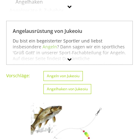
Angelhaken
Angelgeräte & Zubehör
Angelschnüre
Fliegenfischen
Angelausrüstung von Jukeoiu
Köder
Du bist ein begeisterter Sportler und liebst
Rollen
insbesondere
Angeln
? Dann sagen wir ein sportliches
'Grüß Gott' in unserer Sport-Fachabteilung für Angeln.
Ruten
Auf dieser Seite findest Du sämtliche
Angelausrüstung von Jukeoiu aus unserem Sortiment.
Du kannst auch gezielt
Angeln von Jukeoiu
oder
Jukeoiu
Vorschläge:
Badminton von Jukeoiu
Angeln von Jukeoiu
suchen. Oder Du schaust
etwas breiter und siehst Dich auf unserer Seite mit
Geschlecht
sämtlichen Sportartikeln von
Jukeoiu
oder unter allen
Angelhaken von Jukeoiu
Produkten für den Sport
Angeln von Jukeoiu
um. In
Preis
jedem Fall wünschen wir Dir weiter viel Spaß und
Erfolg beim Angeln!
Farbe