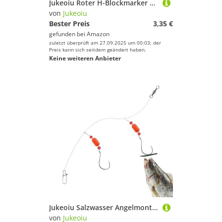
Jukeoiu Roter H-Blockmarker zum Karpfenangeln, schwimmende Angelschnurmarkierer, I-förmiger Wickler ohne Draht, tragbares Fischzubehör, Schnurnaben-Ausrüstung
von
Jukeoiu
Bester Preis
3,35 €
gefunden bei
Amazon
zuletzt überprüft am 27.09.2025 um 00:03; der
Preis kann sich seitdem geändert haben.
Keine weiteren Anbieter
Jukeoiu Salzwasser Angelmontagen - Angelhaken Montagen,Greifwerkzeug Haken Set Für Flussforelle Schnapper Pompano Barsch Küste
von
Jukeoiu