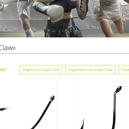
Claw«
äge:
Angeln von Eagle Claw
Angelhaken von Eagle Claw
Pose