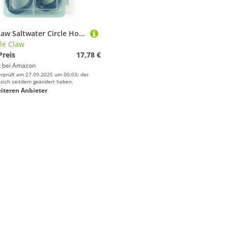
Eagle Claw Saltwater Circle Hook Assortment Adlerkralle Salzwasserhaken-Sortiment, merhfarbig, Einheitsgröße
le Claw
Preis
17,78 €
 bei
Amazon
erprüft am 27.09.2025 um 00:03; der
 sich seitdem geändert haben.
iteren Anbieter