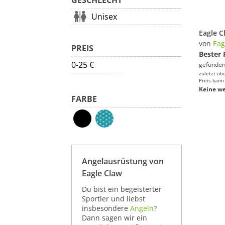
GESCHLECHT
Unisex
von
Eag
PREIS
Bester 
0-25 €
gefunden
zuletzt üb
Preis kann
Keine we
FARBE
Angelausrüstung von
Eagle Claw
Du bist ein begeisterter
Sportler und liebst
insbesondere
Angeln
?
Dann sagen wir ein