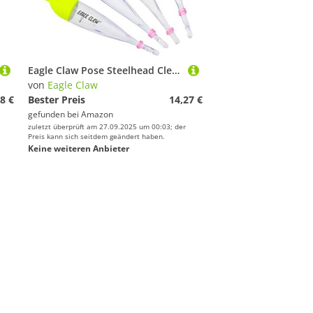
Eagle Claw Pose Steelhead Clear mit rotem und gelbem Top-Sortiment, 3.5/4/7/9, 4 Haken pro Packung
von
Eagle Claw
8 €
Bester Preis
14,27 €
gefunden bei
Amazon
zuletzt überprüft am 27.09.2025 um 00:03; der
Preis kann sich seitdem geändert haben.
Keine weiteren Anbieter