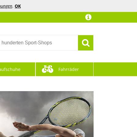
mungen
.
OK
aufschuhe
Fahrräder