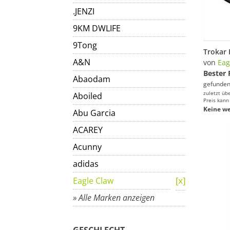
.JENZI
9KM DWLIFE
9Tong
A&N
von
Eag
Bester 
Abaodam
gefunden
zuletzt üb
Aboiled
Preis kann
Keine we
Abu Garcia
ACAREY
Acunny
adidas
Eagle Claw
» Alle Marken anzeigen