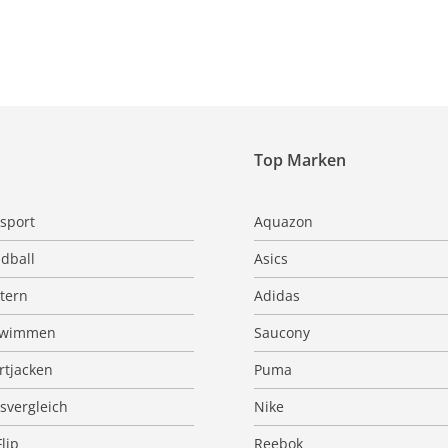
Top Marken
sport
Aquazon
dball
Asics
ttern
Adidas
hwimmen
Saucony
rtjacken
Puma
isvergleich
Nike
Flip
Reebok