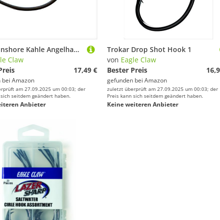
Trokar Inshore Kahle Angelhaken, Unisex-Erwachsene, schwarz/Chrom, 1/0
Trokar Drop Shot Hook 1
le Claw
von
Eagle Claw
Preis
17,49 €
Bester Preis
16,9
 bei
Amazon
gefunden bei
Amazon
erprüft am 27.09.2025 um 00:03; der
zuletzt überprüft am 27.09.2025 um 00:03; der
 sich seitdem geändert haben.
Preis kann sich seitdem geändert haben.
iteren Anbieter
Keine weiteren Anbieter