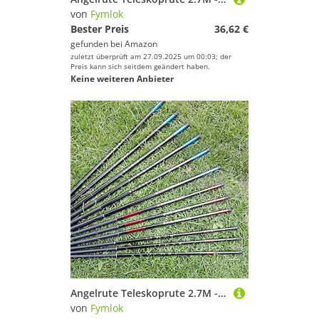
von
Fymlok
Bester Preis
36,62 €
gefunden bei
Amazon
zuletzt überprüft am 27.09.2025 um 00:03; der
Preis kann sich seitdem geändert haben.
Keine weiteren Anbieter
Angelrute Teleskoprute 2.7M - 5.4M Top-Qualität Angelrute Teleskoprute Angelausrüstung Ausrüstung Angeln(5.4m)
von
Fymlok