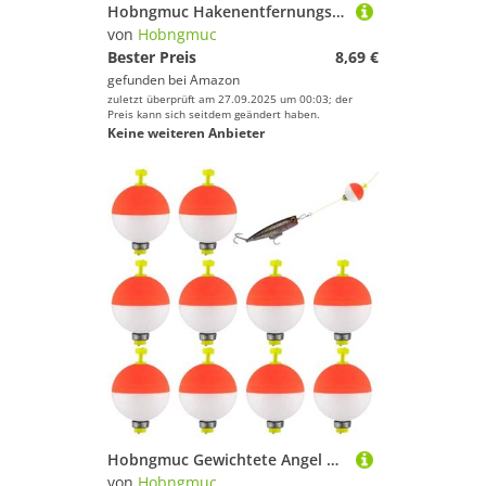
Hobngmuc Hakenentfernungswerkzeug Angeln | Ergonomische Fischhaken Entfernungswerkzeug - Tragbarer Angelhaken, Multifunktionaler Entferner für
von
Hobngmuc
Bester Preis
8,69 €
gefunden bei
Amazon
zuletzt überprüft am 27.09.2025 um 00:03; der
Preis kann sich seitdem geändert haben.
Keine weiteren Anbieter
Hobngmuc Gewichtete Angel Schwimmer - 10 Stück Ovale Friedfisch Pose - Eva Ausrüstung Gewichtete Süßwasser Anfänger
von
Hobngmuc