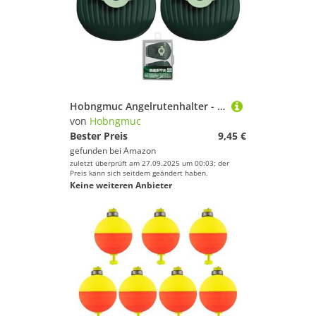
Hobngmuc Angelrutenhalter - Magnetischer Klemmhaken Angelrutenständer | Outdoor Ausrüstung Mit Aufbewahrungsbox Für Auto LKW See Kai Kajak Ufer Fluss Angler
von
Hobngmuc
Bester Preis
9,45 €
gefunden bei
Amazon
zuletzt überprüft am 27.09.2025 um 00:03; der
Preis kann sich seitdem geändert haben.
Keine weiteren Anbieter