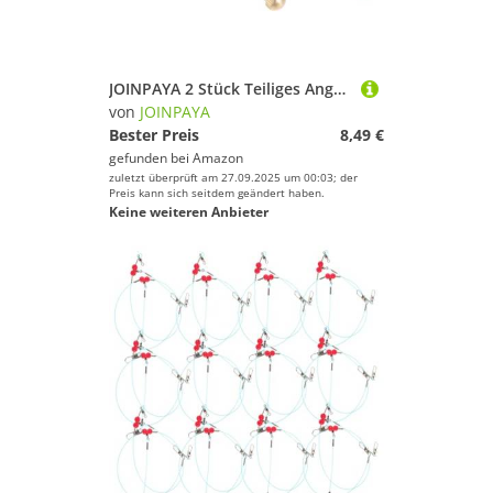
JOINPAYA 2 Stück Teiliges Angelhaken knotentool aus Aluminium und Kupfer Tragbares Schnelles und Präzises Angelschnur bindewerkzeug Robust und Salzwasserbeständig für Süß Salzwasserfischen
von
JOINPAYA
Bester Preis
8,49 €
gefunden bei
Amazon
zuletzt überprüft am 27.09.2025 um 00:03; der
Preis kann sich seitdem geändert haben.
Keine weiteren Anbieter