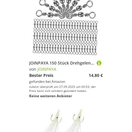
JOINPAYA 150 Stück Drehgelenk Angelwerkzeug Wirbel Angelgerät Angelausrüstung Wirbel Angel Schnappwirbel Rollverbinder Angelwirbel Tonnenwirbel Mit Druckknöpfen Schwarzer
von
JOINPAYA
Bester Preis
14,80 €
gefunden bei
Amazon
zuletzt überprüft am 27.09.2025 um 00:03; der
Preis kann sich seitdem geändert haben.
Keine weiteren Anbieter