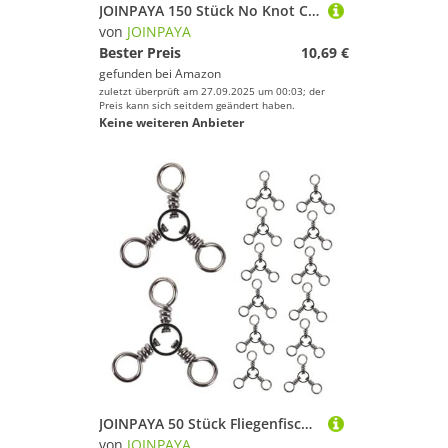
JOINPAYA 150 Stück No Knot Clips Angelzubehör Anschlüsse Fliegenfischen Wirbel Fliegenfischen Zubehör Schnell Angel Anschlüsse Silber
von
JOINPAYA
Bester Preis
10,69 €
gefunden bei
Amazon
zuletzt überprüft am 27.09.2025 um 00:03; der
Preis kann sich seitdem geändert haben.
Keine weiteren Anbieter
JOINPAYA 50 Stück Fliegenfischer Angelgeräte Köder Anschluss Barrel Angelgeräte Anschlüsse Edelstahl Angelclips Rolling Barrel Wirbel Angelwirbel
von
JOINPAYA