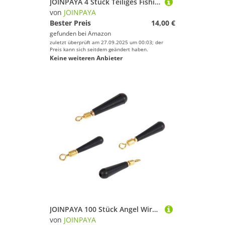
JOINPAYA 4 Stück Teiliges Fishing Snelled Hook Holder aus Stabilem Abs Kunststoff Praktischer Organizer für Angelhaken und Vorfächer Leichter Tackle Halter für Angler Problemloses
von
JOINPAYA
Bester Preis
14,00 €
gefunden bei
Amazon
zuletzt überprüft am 27.09.2025 um 00:03; der
Preis kann sich seitdem geändert haben.
Keine weiteren Anbieter
JOINPAYA 100 Stück Angel Wirbel Kupfer Kopf Großes Rolling Drift Float Connector für Fluss See Meer Angeln Langlebig Elastisch Verhindert Schnurverwicklungen Geeignet für Tiefenfixierung
von
JOINPAYA