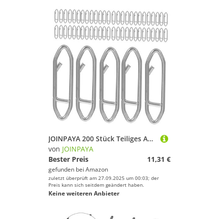
JOINPAYA 200 Stück Teiliges Angelköder Snap Connector aus Edelstahl Hohe Festigkeit Korrosionsbeständig für Süßwasser Drehbare Wirbel gegen Schnurverdrillung Mittelgroß Langlebig
von
JOINPAYA
Bester Preis
11,31 €
gefunden bei
Amazon
zuletzt überprüft am 27.09.2025 um 00:03; der
Preis kann sich seitdem geändert haben.
Keine weiteren Anbieter