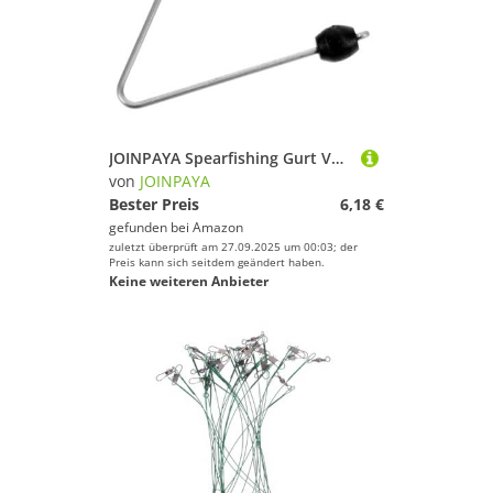
JOINPAYA Spearfishing Gurt Verstellbar Langlebig Abriebfest für Fischfang Ausrüstung mit Stopperball für Unterwasserjagd Leicht Tragbar und Einfach zu Befestigen
von
JOINPAYA
Bester Preis
6,18 €
gefunden bei
Amazon
zuletzt überprüft am 27.09.2025 um 00:03; der
Preis kann sich seitdem geändert haben.
Keine weiteren Anbieter