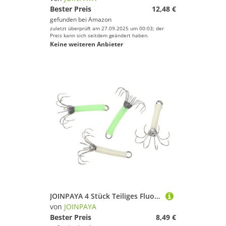
Bester Preis
12,48 €
gefunden bei
Amazon
zuletzt überprüft am 27.09.2025 um 00:03; der
Preis kann sich seitdem geändert haben.
Keine weiteren Anbieter
JOINPAYA 4 Stück Teiliges Fluoreszierendes Tintenfischköder Langlebige Leuchtende Squid Angelhaken aus Rostfreiem Stahl Korrosionsbeständig Geeignet für Nachtangeln und Süßwasserfische
von
JOINPAYA
Bester Preis
8,49 €