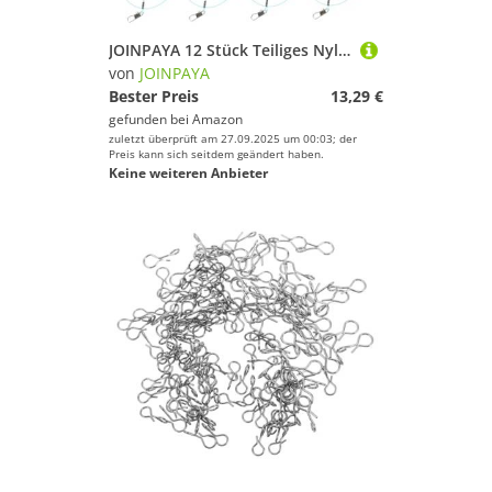
JOINPAYA 12 Stück Teiliges Nylon angelvorfach mit Wirbel Schnappperlen Rostfreien Haken und Drahtvorfach Hohe Stabilität Transparent blau für Süß Salzwasserfischen Vielseitig Einsetzbar
von
JOINPAYA
Bester Preis
13,29 €
gefunden bei
Amazon
zuletzt überprüft am 27.09.2025 um 00:03; der
Preis kann sich seitdem geändert haben.
Keine weiteren Anbieter