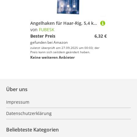
Angelhaken für Haar-Rig, 5,4 kg, Schnur mit 2 Arten von Karpfen, gebogene und gerade Haken, 6 Stück, Karbonstahlhaken für Angelköder, 12 x 20 mm (gerader Griff)
von
FUBESK
Bester Preis
6,32 €
gefunden bei
Amazon
zuletzt überprüft am 27.09.2025 um 00:03; der
Preis kann sich seitdem geändert haben.
Keine weiteren Anbieter
Über uns
Impressum
Datenschutzerklärung
Beliebteste Kategorien