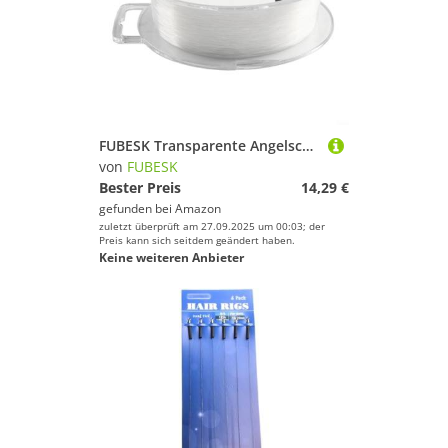
FUBESK Transparente Angelschnur, 300 m Angelschnur, Kohlefaser-Vorfach, 0,3–0,5 mm Durchmesser, Monofilamentschnur, Spule, klarer, unsichtbarer Angeldraht zum Angeln, Aufhängen (0,35 mm)
von
FUBESK
Bester Preis
14,29 €
gefunden bei
Amazon
zuletzt überprüft am 27.09.2025 um 00:03; der
Preis kann sich seitdem geändert haben.
Keine weiteren Anbieter