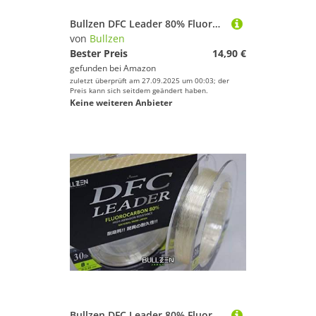
Bullzen DFC Leader 80% Fluorocarbon Raubfisch Vorfach (120lbs/0,96mm/54,5kg)
von
Bullzen
Bester Preis
14,90 €
gefunden bei
Amazon
zuletzt überprüft am 27.09.2025 um 00:03; der
Preis kann sich seitdem geändert haben.
Keine weiteren Anbieter
Bullzen DFC Leader 80% Fluorocarbon Raubfisch Vorfach (40lbs/0,52mm/18,2kg)