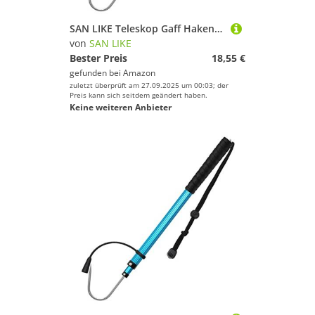
SAN LIKE Teleskop Gaff Haken Speer Haken Einziehbar, Angelhaken aus Aluminium, tragbare Fischgaffelstange mit rutschfestem Griff, für das Süßwasser- und Salzwasserangeln vor der Küste (90CM, Grau)
von
SAN LIKE
Bester Preis
18,55 €
gefunden bei
Amazon
zuletzt überprüft am 27.09.2025 um 00:03; der
Preis kann sich seitdem geändert haben.
Keine weiteren Anbieter