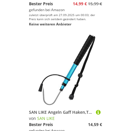
Bester Preis
14,99 €
15,99 €
gefunden bei
Amazon
zuletzt überprüft am 27.09.2025 um 00:03; der
Preis kann sich seitdem geändert haben.
Keine weiteren Anbieter
SAN LIKE Angeln Gaff Haken,Teleskop Gaff Haken Speer Haken Einziehbar Teleskop aus Aluminiumlegierung Angelzubehör Angelhaken mit Angelhaken und Gummigriff, geeignet für Süß- und Salzwasserangeln 60cm
von
SAN LIKE
Bester Preis
14,59 €
gefunden bei
Amazon