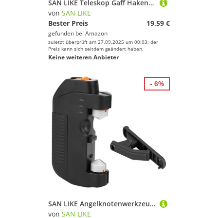
SAN LIKE Teleskop Gaff Haken Speer Haken Einziehbar, Angelhaken aus Aluminium, tragbare Fischgaffelstange mit rutschfestem Griff, für das Süßwasser- und Salzwasserangeln vor der Küste (90CM, Grau)
von
SAN LIKE
Bester Preis
19,59 €
gefunden bei
Amazon
zuletzt überprüft am 27.09.2025 um 00:03; der
Preis kann sich seitdem geändert haben.
Keine weiteren Anbieter
- 6%
SAN LIKE Angelknotenwerkzeug, Fg Knot Tying Tool aus Edelstahl, Knotenmaschine für Angelschnur, Elektrisches Angelhaken Zubehör für Wasserwaage, Schwarze
von
SAN LIKE