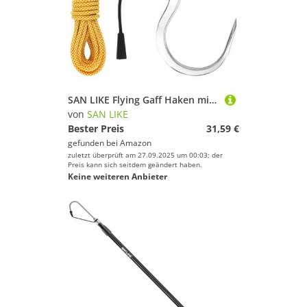
SAN LIKE Flying Gaff Haken mit 6 m Seil, Großer Angelhaken Thunfischhaken 1/2 Zoll Gewinde mit 304 Edelstahl Giant Salzwasser Angeln Meer Fischlandung, Angelwerkzeug, Speer Haken
von
SAN LIKE
Bester Preis
31,59 €
gefunden bei
Amazon
zuletzt überprüft am 27.09.2025 um 00:03; der
Preis kann sich seitdem geändert haben.
Keine weiteren Anbieter