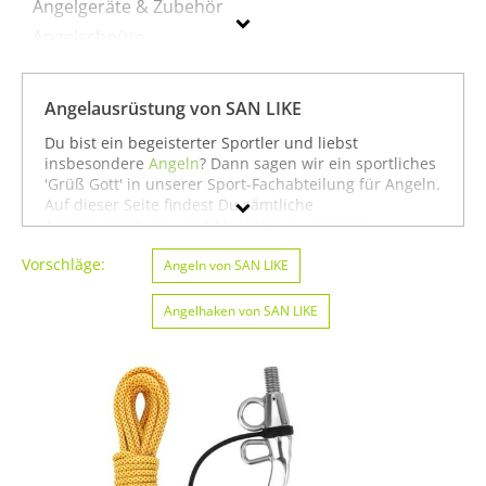
Angelgeräte & Zubehör
Angelschnüre
Fliegenfischen
Angelausrüstung von SAN LIKE
SAN LIKE
Du bist ein begeisterter Sportler und liebst
insbesondere
Angeln
? Dann sagen wir ein sportliches
Geschlecht
'Grüß Gott' in unserer Sport-Fachabteilung für Angeln.
Auf dieser Seite findest Du sämtliche
Preis
Angelausrüstung von SAN LIKE aus unserem
Sortiment. Du kannst auch gezielt
Angeln von SAN
% Sale
Vorschläge:
LIKE
oder
Bootssport von SAN LIKE
Angeln von SAN LIKE
suchen. Oder Du
schaust etwas breiter und siehst Dich auf unserer
Farbe
Seite mit sämtlichen Sportartikeln von
SAN LIKE
oder
Angelhaken von SAN LIKE
unter allen Produkten für den Sport
Angeln von SAN
LIKE
um. In jedem Fall wünschen wir Dir weiter viel
Spaß und Erfolg beim Angeln!