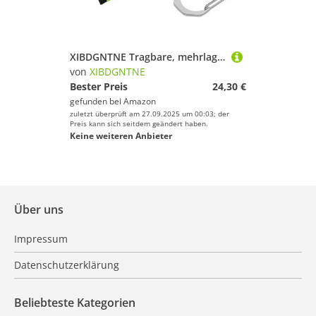
XIBDGNTNE Tragbare, mehrlagige Aufbewahrungstasche für Angelköder mit Schnalle, multifunktionale, wasserdichte Angeltasche für Angelhaken, Bleie und wasserdichte Angelrollen
von
XIBDGNTNE
Bester Preis
24,30 €
gefunden bei
Amazon
zuletzt überprüft am 27.09.2025 um 00:03; der
Preis kann sich seitdem geändert haben.
Keine weiteren Anbieter
Über uns
Impressum
Datenschutzerklärung
Beliebteste Kategorien