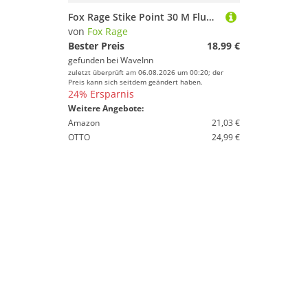
Fox Rage Stike Point 30 M Fluorocarbon Durchsichtig 79.37 Lbs
von
Fox Rage
Bester Preis
18,99 €
gefunden bei
WaveInn
zuletzt überprüft am 06.08.2026 um 00:20; der
Preis kann sich seitdem geändert haben.
24% Ersparnis
Weitere Angebote:
Amazon
21,03 €
OTTO
24,99 €