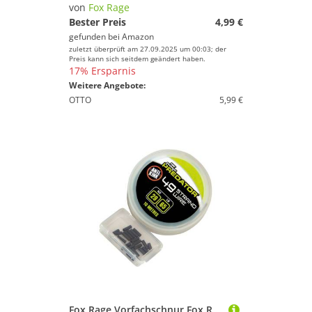
von
Fox Rage
Bester Preis
4,99 €
gefunden bei
Amazon
zuletzt überprüft am 27.09.2025 um 00:03; der
Preis kann sich seitdem geändert haben.
17% Ersparnis
Weitere Angebote:
OTTO
5,99 €
Fox Rage Vorfachschnur Fox Rage Predator 49-Strand Steel Wire 29kg - 10m Stahlvorfach, (10-St)