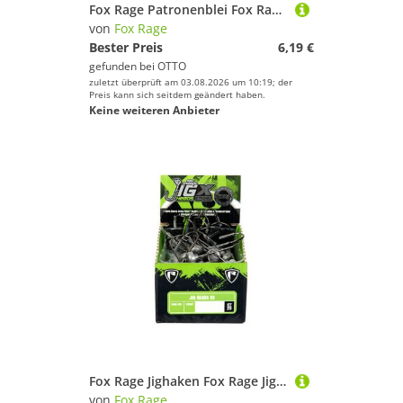
Fox Rage Patronenblei Fox Rage Bullet Weights - Angelbleie für Texas / Carolina Rig
von
Fox Rage
Bester Preis
6,19 €
gefunden bei
OTTO
zuletzt überprüft am 03.08.2026 um 10:19; der
Preis kann sich seitdem geändert haben.
Keine weiteren Anbieter
Fox Rage Jighaken Fox Rage Jig Head X Strong Bulk - 25 Jighaken
von
Fox Rage