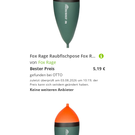
Vorfächer von Fox Rage
Preis
Wirbel von Fox Rage
% Sale
Farbe
Fox Rage Raubfischpose Fox Rage Predator HD Stubby Slider Raubfischpose
von
Fox Rage
Bester Preis
5,19 €
gefunden bei
OTTO
zuletzt überprüft am 03.08.2026 um 10:19; der
Preis kann sich seitdem geändert haben.
Keine weiteren Anbieter