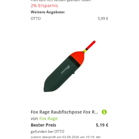
Preis kann sich seitdem geändert haben.
2% Ersparnis
Weitere Angebote:
OTTO
5,99 €
Fox Rage Raubfischpose Fox Rage Predator HD Trolling Raubfischpose
von
Fox Rage
Bester Preis
5,19 €
gefunden bei
OTTO
zuletzt überprüft am 03.08.2026 um 10:19; der