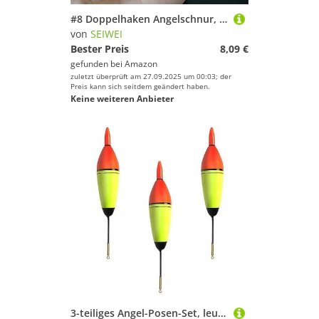
#8 Doppelhaken Angelschnur, Edelstahl Widerhaken Karpfenhaken Köder-Feeder, Spring Angelhaken Werkzeuge Zubehör, 5 Stück
von
SEIWEI
Bester Preis
8,09 €
gefunden bei
Amazon
zuletzt überprüft am 27.09.2025 um 00:03; der
Preis kann sich seitdem geändert haben.
Keine weiteren Anbieter
3-teiliges Angel-Posen-Set, leuchtende Angel-Schwimmer, Nachtangeln, EVA-Schaum-Posen mit roter LED, für Hecht, Karpfen, Barsch, 10 g