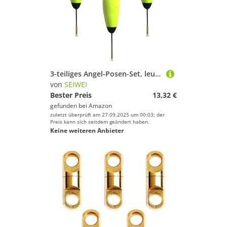
Preis
Farbe
3-teiliges Angel-Posen-Set, leuchtende Angel-Schwimmer, Nachtangeln, EVA-Schaum-Posen mit grüner LED, für Hecht, Karpfen, Barsch (10 g)
von
SEIWEI
Bester Preis
13,32 €
gefunden bei
Amazon
zuletzt überprüft am 27.09.2025 um 00:03; der
Preis kann sich seitdem geändert haben.
Keine weiteren Anbieter