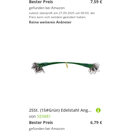
Bester Preis
7,59 €
gefunden bei
Amazon
zuletzt überprüft am 27.09.2025 um 00:03; der
Preis kann sich seitdem geändert haben.
Keine weiteren Anbieter
25St. (15#Grün) Edelstahl Angeldraht Vorfächer mit Schnapper & Wirbel, Anti-Biss Köder Drahtvorfächer für Hecht Barsch Zander, Salzwasser Süßwasser Angelzubehör Tackle
von
SEIWEI
Bester Preis
6,79 €
gefunden bei
Amazon