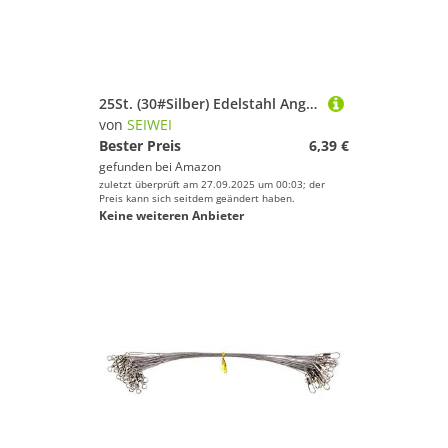
25St. (30#Silber) Edelstahl Angeldraht Vorfächer mit Schnapper & Wirbel, Anti-Biss Köder Drahtvorfächer für Hecht Barsch Zander, Salzwasser Süßwasser Angelzubehör Tackle
von
SEIWEI
Bester Preis
6,39 €
gefunden bei
Amazon
zuletzt überprüft am 27.09.2025 um 00:03; der
Preis kann sich seitdem geändert haben.
Keine weiteren Anbieter