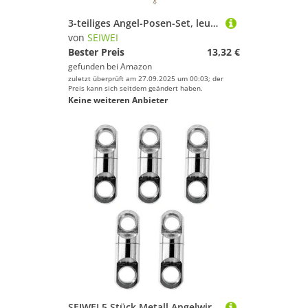
3-teiliges Angel-Posen-Set, leuchtende Angel-Schwimmer, Nachtangeln, EVA-Schaum-Posen mit roter LED, für Hecht, Karpfen, Barsch, 20 g
von
SEIWEI
Bester Preis
13,32 €
gefunden bei
Amazon
zuletzt überprüft am 27.09.2025 um 00:03; der
Preis kann sich seitdem geändert haben.
Keine weiteren Anbieter
SEIWEI 5 Stück Metall Angelwirbel Kugellager Hakenverbinder Robuster zylindrischer Wirbel für das Salzwasserfischen(17 * 4,0 * 2,0 mm)