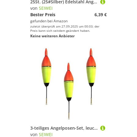
25St. (25#Silber) Edelstahl Angeldraht Vorfächer mit Schnapper & Wirbel, Anti-Biss Köder Drahtvorfächer für Hecht Barsch Zander, Salzwasser Süßwasser Angelzubehör Tackle
von
SEIWEI
Bester Preis
6,39 €
gefunden bei
Amazon
zuletzt überprüft am 27.09.2025 um 00:03; der
Preis kann sich seitdem geändert haben.
Keine weiteren Anbieter
3-teiliges Angelposen-Set, leuchtende Angel-Schwimmer, Nachtangeln, EVA-Schaum-Posen mit roter LED, für Hecht, Karpfen, Barsch, (10/20/30 g)
von
SEIWEI