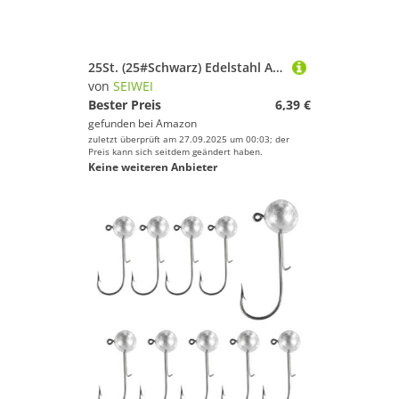
25St. (25#Schwarz) Edelstahl Angeldraht Vorfächer mit Schnapper & Wirbel, Anti-Biss Köder Drahtvorfächer für Hecht Barsch Zander, Salzwasser Süßwasser Angelzubehör Tackle
von
SEIWEI
Bester Preis
6,39 €
gefunden bei
Amazon
zuletzt überprüft am 27.09.2025 um 00:03; der
Preis kann sich seitdem geändert haben.
Keine weiteren Anbieter