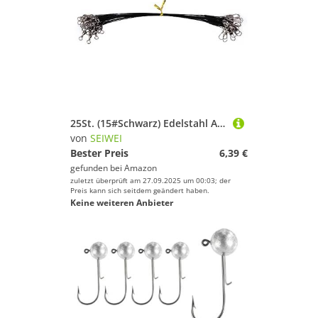
25St. (15#Schwarz) Edelstahl Angeldraht Vorfächer mit Schnapper & Wirbel, Anti-Biss Köder Drahtvorfächer für Hecht Barsch Zander, Salzwasser Süßwasser Angelzubehör Tackle
von
SEIWEI
Bester Preis
6,39 €
gefunden bei
Amazon
zuletzt überprüft am 27.09.2025 um 00:03; der
Preis kann sich seitdem geändert haben.
Keine weiteren Anbieter