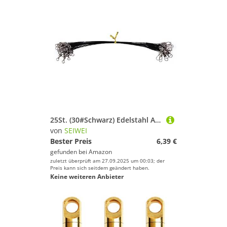
25St. (30#Schwarz) Edelstahl Angeldraht Vorfächer mit Schnapper & Wirbel, Anti-Biss Köder Drahtvorfächer für Hecht Barsch Zander, Salzwasser Süßwasser Angelzubehör Tackle
von
SEIWEI
Bester Preis
6,39 €
gefunden bei
Amazon
zuletzt überprüft am 27.09.2025 um 00:03; der
Preis kann sich seitdem geändert haben.
Keine weiteren Anbieter