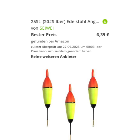
25St. (20#Silber) Edelstahl Angeldraht Vorfächer mit Schnapper & Wirbel, Anti-Biss Köder Drahtvorfächer für Hecht Barsch Zander, Salzwasser Süßwasser Angelzubehör Tackle
von
SEIWEI
Bester Preis
6,39 €
gefunden bei
Amazon
zuletzt überprüft am 27.09.2025 um 00:03; der
Preis kann sich seitdem geändert haben.
Keine weiteren Anbieter