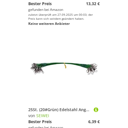
Bester Preis
13,32 €
gefunden bei
Amazon
zuletzt überprüft am 27.09.2025 um 00:03; der
Preis kann sich seitdem geändert haben.
Keine weiteren Anbieter
25St. (20#Grün) Edelstahl Angeldraht Vorfächer mit Schnapper & Wirbel, Anti-Biss Köder Drahtvorfächer für Hecht Barsch Zander, Salzwasser Süßwasser Angelzubehör Tackle
von
SEIWEI
Bester Preis
6,39 €
gefunden bei
Amazon