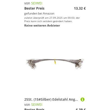
von
SEIWEI
Bester Preis
13,32 €
gefunden bei
Amazon
zuletzt überprüft am 27.09.2025 um 00:03; der
Preis kann sich seitdem geändert haben.
Keine weiteren Anbieter
25St. (15#Silber) Edelstahl Angeldraht Vorfächer mit Schnapper & Wirbel, Anti-Biss Köder Drahtvorfächer für Hecht Barsch Zander, Salzwasser Süßwasser Angelzubehör Tackle
von
SEIWEI
Bester Preis
6,39 €