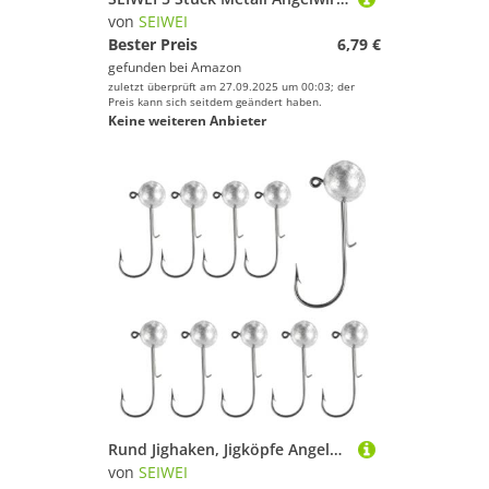
von
SEIWEI
Bester Preis
6,79 €
gefunden bei
Amazon
zuletzt überprüft am 27.09.2025 um 00:03; der
Preis kann sich seitdem geändert haben.
Keine weiteren Anbieter
Rund Jighaken, Jigköpfe Angelhaken Angeln Haken mit 1g Gewichten, Angelgerät für Süßwasser und Salzwasser (10er Pack)
von
SEIWEI