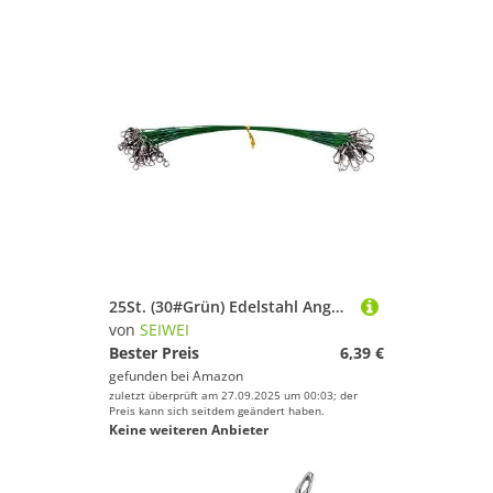
25St. (30#Grün) Edelstahl Angeldraht Vorfächer mit Schnapper & Wirbel, Anti-Biss Köder Drahtvorfächer für Hecht Barsch Zander, Salzwasser Süßwasser Angelzubehör Tackle
von
SEIWEI
Bester Preis
6,39 €
gefunden bei
Amazon
zuletzt überprüft am 27.09.2025 um 00:03; der
Preis kann sich seitdem geändert haben.
Keine weiteren Anbieter