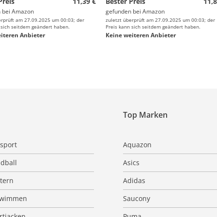
Preis
11,39 €
Bester Preis
11,8
 bei
Amazon
gefunden bei
Amazon
erprüft am 27.09.2025 um 00:03; der
zuletzt überprüft am 27.09.2025 um 00:03; der
 sich seitdem geändert haben.
Preis kann sich seitdem geändert haben.
iteren Anbieter
Keine weiteren Anbieter
Top Marken
sport
Aquazon
dball
Asics
ttern
Adidas
hwimmen
Saucony
rtjacken
Puma