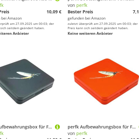
fk
von
perfk
Preis
10,09 €
Bester Preis
7,1
 bei
Amazon
gefunden bei
Amazon
erprüft am 27.09.2025 um 00:03; der
zuletzt überprüft am 27.09.2025 um 00:03; der
 sich seitdem geändert haben.
Preis kann sich seitdem geändert haben.
iteren Anbieter
Keine weiteren Anbieter
perfk Aufbewahrungsbox für Fliegenfischer, Organizer, leicht, für Ausrüstung, Aufbewahrungsbehälter für Angelköder und Haken, für Fluss und Outdoor, Schwarz
perfk Aufbewahrungsbox für Fliegenfischer, Organizer, leicht, für Ausrüstung, Aufbewahrungsbehälter für Angelköder und Haken, für Fluss und Outdoor, Orange
fk
von
perfk