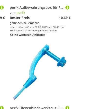
perfk Aufbewahrungsbox für Fliegenfischer, Organizer, leicht, für Ausrüstung, Aufbewahrungsbehälter für Angelköder und Haken, für Fluss und Outdoor, Blau
von
perfk
9 €
Bester Preis
10,69 €
gefunden bei
Amazon
zuletzt überprüft am 27.09.2025 um 00:03; der
Preis kann sich seitdem geändert haben.
Keine weiteren Anbieter
perfk Fliegenbindewerkzeug, Fliegenzubehör, Geschenk für, praktisch, leicht, Angelgeräte, Haltbarkeit, Ausrüstung, tragbar, Blau, 10 cm X 4.55 cm