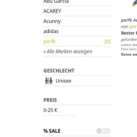
Abu Garcia
ACAREY
Acunny
von
per
adidas
Bester 
gefunden
perfk
zuletzt üb
Preis kann
» Alle Marken anzeigen
Keine we
GESCHLECHT
Unisex
PREIS
0-25 €
% SALE