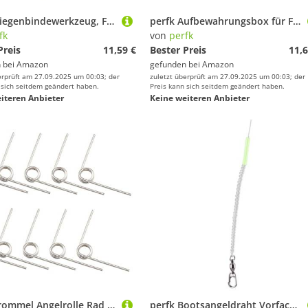
perfk Fliegenbindewerkzeug, Fliegenzubehör, Geschenk für, praktisch, leicht, Angelgeräte, Haltbarkeit, Ausrüstung, tragbar, Weiß, 3.9 cm X 2.35 cm
perfk Aufbewahrungsbox für Fliegenfischer, Organizer, leicht, für Ausrüstung, Aufbewahrungsbehälter für Angelköder und Haken, für Fluss und Outdoor, Gold
fk
von
perfk
Preis
11,59 €
Bester Preis
11,6
 bei
Amazon
gefunden bei
Amazon
erprüft am 27.09.2025 um 00:03; der
zuletzt überprüft am 27.09.2025 um 00:03; der
 sich seitdem geändert haben.
Preis kann sich seitdem geändert haben.
iteren Anbieter
Keine weiteren Anbieter
perfk Trommel Angelrolle Rad Feder Teil Bügelfeder Zubehör Kompressionsfedern Ausrüstung Edelstahl DIY Reparatur Tool für, 10 Pieces 316
perfk Bootsangeldraht Vorfach Carbonfaserdraht, Stabiler 9cm Bissfester Abschnitt 120cm