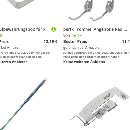
perfk Aufbewahrungsbox für Fliegenfischer, Organizer, leicht, für Ausrüstung, Aufbewahrungsbehälter für Angelköder und Haken, für Fluss und Outdoor, Weiß
perfk Trommel Angelrolle Rad Feder Teil Bügelfeder Zubehör Kompressionsfedern Ausrüstung Edelstahl DIY Reparatur Tool für, 5 Pieces DIY 304
fk
von
perfk
Preis
12,19 €
Bester Preis
11,1
 bei
Amazon
gefunden bei
Amazon
erprüft am 27.09.2025 um 00:03; der
zuletzt überprüft am 27.09.2025 um 00:03; der
 sich seitdem geändert haben.
Preis kann sich seitdem geändert haben.
iteren Anbieter
Keine weiteren Anbieter