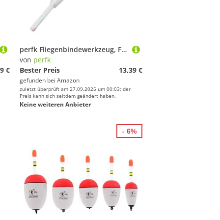
perfk Fliegenbindewerkzeug, Fliegenzubehör, Geschenk für, praktisch, leicht, Angelgeräte, Haltbarkeit, Ausrüstung, tragbar, Weiß, 10 cm X 4.55 cm
von
perfk
9 €
Bester Preis
13,39 €
gefunden bei
Amazon
zuletzt überprüft am 27.09.2025 um 00:03; der
Preis kann sich seitdem geändert haben.
Keine weiteren Anbieter
- 6%