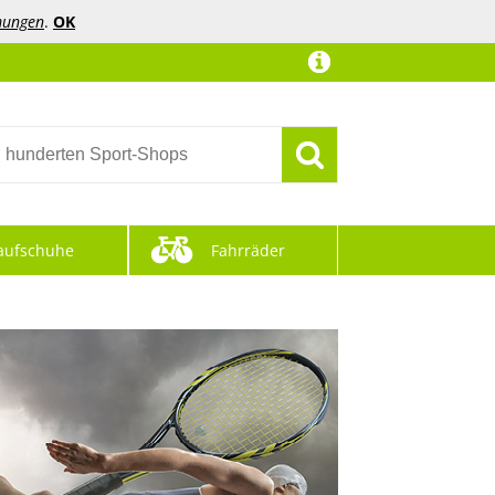
mungen
.
OK
aufschuhe
Fahrräder