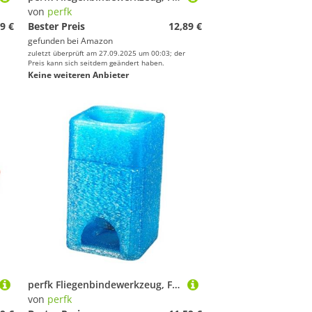
von
perfk
9 €
Bester Preis
12,89 €
gefunden bei
Amazon
zuletzt überprüft am 27.09.2025 um 00:03; der
Preis kann sich seitdem geändert haben.
Keine weiteren Anbieter
perfk Fliegenbindewerkzeug, Fliegenzubehör, Geschenk für, praktisch, leicht, Angelgeräte, Haltbarkeit, Ausrüstung, tragbar, Blau, 3.9 cm X 2.35 cm
von
perfk