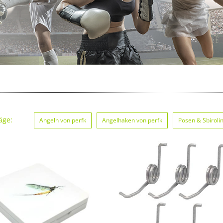
äge:
Angeln von perfk
Angelhaken von perfk
Posen & Sbiroli