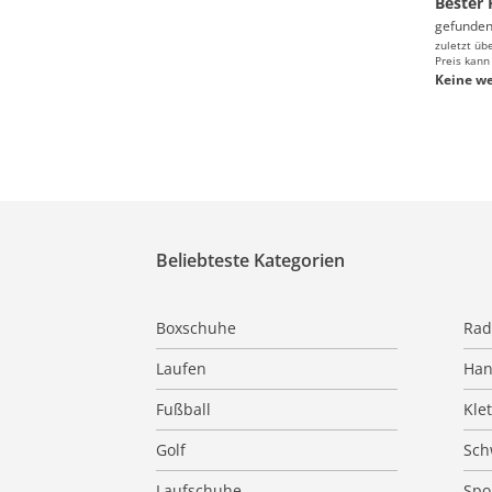
Bester 
gefunden
zuletzt üb
Preis kann
Keine we
Beliebteste Kategorien
Boxschuhe
Rad
Laufen
Han
Fußball
Kle
Golf
Sc
Laufschuhe
Spo