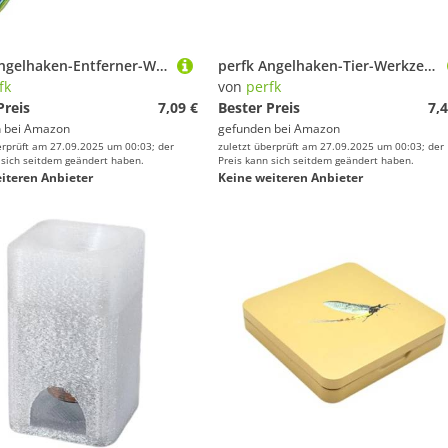
perfk Angelhaken-Entferner-Werkzeug Angelgerät Schnurknoten Schnelles Entkoppeln Aushaken-Werkzeug Angelhaken-Entferner für Stauseen
perfk Angelhaken-Tier-Werkzeug, Edelstahl, tragbar, leichte Ausrüstung, Hakenbindung, Angelhaken, Knotenmaschine für Karpfenangeln, Angelhaken, im Freien
fk
von
perfk
Preis
7,09 €
Bester Preis
7,4
 bei
Amazon
gefunden bei
Amazon
erprüft am 27.09.2025 um 00:03; der
zuletzt überprüft am 27.09.2025 um 00:03; der
 sich seitdem geändert haben.
Preis kann sich seitdem geändert haben.
iteren Anbieter
Keine weiteren Anbieter