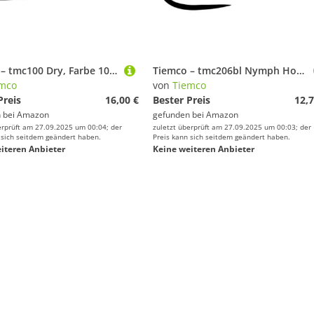
Tiemco – tmc100 Dry, Farbe 100 PCS, Größe N 18
Tiemco – tmc206bl Nymph Hooks, 20 PCS, Gr. 20
mco
von
Tiemco
Preis
16,00 €
Bester Preis
12,7
 bei
Amazon
gefunden bei
Amazon
erprüft am 27.09.2025 um 00:04; der
zuletzt überprüft am 27.09.2025 um 00:03; der
 sich seitdem geändert haben.
Preis kann sich seitdem geändert haben.
iteren Anbieter
Keine weiteren Anbieter