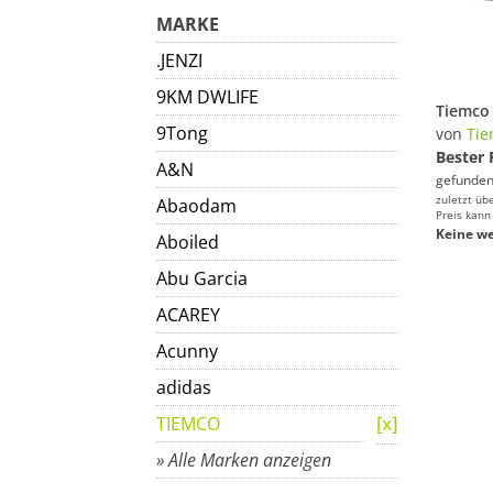
MARKE
.JENZI
9KM DWLIFE
9Tong
von
Tie
Bester 
A&N
gefunden
zuletzt üb
Abaodam
Preis kann
Keine we
Aboiled
Abu Garcia
ACAREY
Acunny
adidas
TIEMCO
» Alle Marken anzeigen