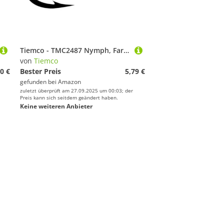
Tiemco - TMC2487 Nymph, Farbe 20 Stück, Größe N 16
von
Tiemco
0 €
Bester Preis
5,79 €
gefunden bei
Amazon
zuletzt überprüft am 27.09.2025 um 00:03; der
Preis kann sich seitdem geändert haben.
Keine weiteren Anbieter