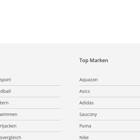
Top Marken
sport
Aquazon
dball
Asics
ttern
Adidas
hwimmen
Saucony
rtjacken
Puma
isvergleich
Nike