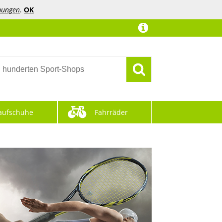
mungen
.
OK
aufschuhe
Fahrräder