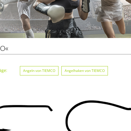
CO«
äge:
Angeln von TIEMCO
Angelhaken von TIEMCO