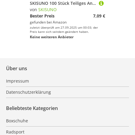
SKISUNO 100 Stück Teiliges Angelzubehör Fischsicherheitsverbinder aus Langlebigem Metall Angelhaken Verbindungselement für Sicheres Befestigen der Angelschnur Praktisches Zubehör für
von
SKISUNO
Bester Preis
7,09 €
gefunden bei
Amazon
zuletzt überprüft am 27.09.2025 um 00:03; der
Preis kann sich seitdem geändert haben.
Keine weiteren Anbieter
Über uns
Impressum
Datenschutzerklärung
Beliebteste Kategorien
Boxschuhe
Radsport