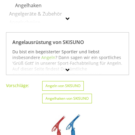
Angelhaken
Angelgeräte & Zubehör
Angelschnüre
Fliegenfischen
Köder
Angelausrüstung von SKISUNO
Rollen
Du bist ein begeisterter Sportler und liebst
Ruten
insbesondere
Angeln
? Dann sagen wir ein sportliches
'Grüß Gott' in unserer Sport-Fachabteilung für Angeln.
Auf dieser Seite findest Du sämtliche
SKISUNO
Angelausrüstung von SKISUNO aus unserem
Sortiment. Du kannst auch gezielt
American Football &
Vorschläge:
Geschlecht
Rugby von SKISUNO
Angeln von SKISUNO
oder
Angeln von SKISUNO
suchen. Oder Du schaust etwas breiter und siehst
Preis
Dich auf unserer Seite mit sämtlichen Sportartikeln
Angelhaken von SKISUNO
von
SKISUNO
oder unter allen Produkten für den
Sport
Angeln von SKISUNO
um. In jedem Fall
Farbe
wünschen wir Dir weiter viel Spaß und Erfolg beim
Angeln!