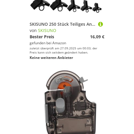
SKISUNO 250 Stück Teiliges Angelhaken Schutzkappen aus Dickem Material Sicherheits hakenhalter für Standard Mehrfachhaken Langlebige Schwarze Abdeckungen Einfach zu Verwenden und
von
SKISUNO
Bester Preis
16,09 €
gefunden bei
Amazon
zuletzt überprüft am 27.09.2025 um 00:03; der
Preis kann sich seitdem geändert haben.
Keine weiteren Anbieter