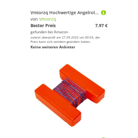
Vmiorzq Hochwertige Angelrolle, Aluminium Legierung Eisfischen Spinnrolle Mit Ergonomischer Kurbel, Angler Ausrüstung Mit Bequemem Griff Für Vater Sohn Ehemann Onkel Nachbar Freunde
von
Vmiorzq
Bester Preis
7,97 €
gefunden bei
Amazon
zuletzt überprüft am 27.09.2025 um 00:03; der
Preis kann sich seitdem geändert haben.
Keine weiteren Anbieter