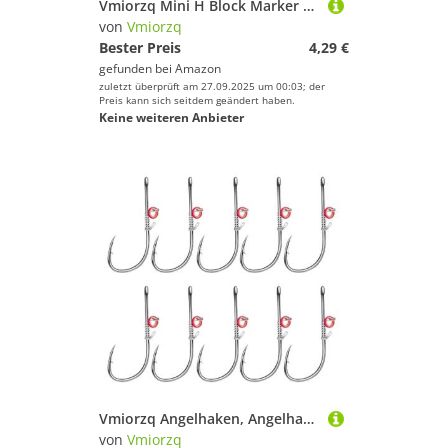
Vmiorzq Mini H Block Marker | Karpfenangeln H Block Marker - Pose zum Karpfenangeln Markieren Spot Brassen
von
Vmiorzq
Bester Preis
4,29 €
gefunden bei
Amazon
zuletzt überprüft am 27.09.2025 um 00:03; der
Preis kann sich seitdem geändert haben.
Keine weiteren Anbieter
Vmiorzq Angelhaken, Angelhaken Salzwasser - aus Kohlenstoffstahl mit Löchern, für lebende Köder, Salzwasser, Kohlenstoffstahl, mit Widerhaken und Löchern für Süßwasser
von
Vmiorzq