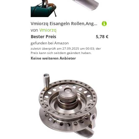
Vmiorzq Eisangeln Rollen,Angelrolle Aus Aluminiumlegierung Mit Ergonomischer Kurbel Für Männer | Angler Ausrüstung Mit Bequemem Griff Für Vater Sohn Ehemann Onkel Nachbar Freunde
von
Vmiorzq
Bester Preis
5,78 €
gefunden bei
Amazon
zuletzt überprüft am 27.09.2025 um 00:03; der
Preis kann sich seitdem geändert haben.
Keine weiteren Anbieter