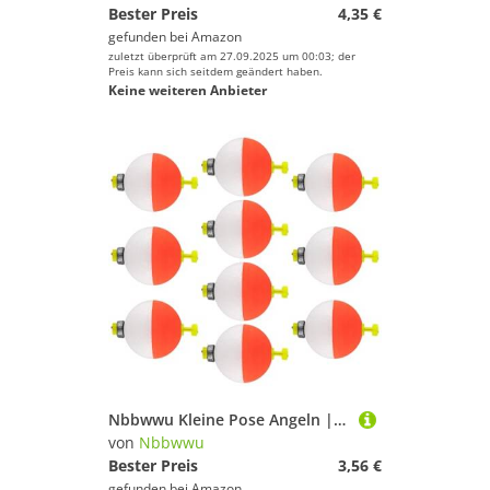
Bester Preis
4,35 €
gefunden bei
Amazon
zuletzt überprüft am 27.09.2025 um 00:03; der
Preis kann sich seitdem geändert haben.
Keine weiteren Anbieter
Nbbwwu Kleine Pose Angeln | 10 Stück Ovale Forellenposen - Gewichtete Eva-Schaumstoff Bojen Ausrüstung für Blaubarsche Crappie Sonnenbarsch Barsch Forellen
von
Nbbwwu
Bester Preis
3,56 €
gefunden bei
Amazon