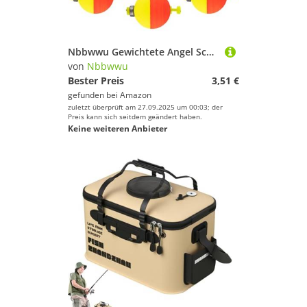
Nbbwwu Gewichtete Angel Schwimmer,10 Stück Ovale Forellenposen - Gewichtete Eva-Schaumstoff Bojen Ausrüstung für Blaubarsche Crappie Sonnenbarsch Barsch Forellen
von
Nbbwwu
Bester Preis
3,51 €
gefunden bei
Amazon
zuletzt überprüft am 27.09.2025 um 00:03; der
Preis kann sich seitdem geändert haben.
Keine weiteren Anbieter