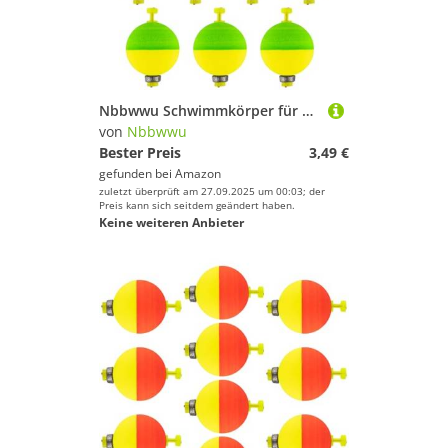
Nbbwwu Schwimmkörper für die Angelfischerei | 10 Stück Ovale Schwimmer - Gewichtete Eva-Schaumstoff Bojen Ausrüstung für Blaubarsche Crappie Sonnenbarsch Barsch Forellen
von
Nbbwwu
Bester Preis
3,49 €
gefunden bei
Amazon
zuletzt überprüft am 27.09.2025 um 00:03; der
Preis kann sich seitdem geändert haben.
Keine weiteren Anbieter