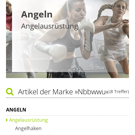
Angeln
Angelausrüstung
Artikel der Marke
»Nbbwwu«
(8 Treffer)
ANGELN
Angelausrüstung
Angelhaken