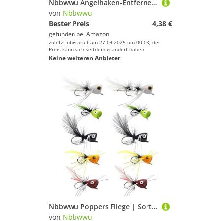
Nbbwwu Angelhaken-Entferner-Werkzeug, Edelstahl, Angelhaken-Entferner, tragbarer Salzwasser- -Dehooker für Angler, Fluss, See, Kajak, Jagd, Hai, Barsch, Forelle, Wels
von
Nbbwwu
Bester Preis
4,38 €
gefunden bei
Amazon
zuletzt überprüft am 27.09.2025 um 00:03; der
Preis kann sich seitdem geändert haben.
Keine weiteren Anbieter
Nbbwwu Poppers Fliege | Sortiment Angelköder Popper Fliegen | Multifunktionale Fischfang Ausrüstung Süßwasserzubehör für Seebarsch Lachs Forelle Sonnenbarsch
von
Nbbwwu