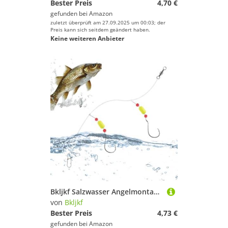
Bester Preis
4,70 €
gefunden bei
Amazon
zuletzt überprüft am 27.09.2025 um 00:03; der
Preis kann sich seitdem geändert haben.
Keine weiteren Anbieter
Bkljkf Salzwasser Angelmontagen | Surfang Ausrüstung,Komplettset Mit Haken Für Schnapper Forellenbarsch Plattfisch Wels Barsch Süßwasser Salzwasser
von
Bkljkf
Bester Preis
4,73 €
gefunden bei
Amazon