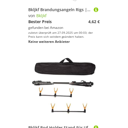
Bkljkf Brandungsangeln Rigs | Küstenfischerei Ausrüstung,Komplettset Mit Haken Für Schnapper Forellenbarsch Plattfisch Wels Barsch Süßwasser Salzwasser
von
Bkljkf
Bester Preis
4,62 €
gefunden bei
Amazon
zuletzt überprüft am 27.09.2025 um 00:03; der
Preis kann sich seitdem geändert haben.
Keine weiteren Anbieter
Bkljkf Rod Holder Stand Für Uferangeln - Angelruten Halter Für Uferangeln Am Boden - Ausziehbarer Welsangeln Ausrüstung Halterung Für Männer Frauen