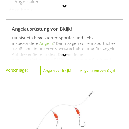
Angelhaken
Angelboote
Angelgeräte & Zubehör
Angelschnüre
Angelausrüstung von Bkljkf
Fliegenfischen
Du bist ein begeisterter Sportler und liebst
Köder
insbesondere
Angeln
? Dann sagen wir ein sportliches
'Grüß Gott' in unserer Sport-Fachabteilung für Angeln.
Ruten
Auf dieser Seite findest Du sämtliche
Angelausrüstung von Bkljkf aus unserem Sortiment.
Du kannst auch gezielt
Angeln von Bkljkf
oder
Bkljkf
Vorschläge:
Badminton von Bkljkf
Angeln von Bkljkf
suchen. Oder Du schaust etwas
Angelhaken von Bkljkf
breiter und siehst Dich auf unserer Seite mit
Geschlecht
sämtlichen Sportartikeln von
Bkljkf
oder unter allen
Produkten für den Sport
Angeln von Bkljkf
um. In
Preis
jedem Fall wünschen wir Dir weiter viel Spaß und
Erfolg beim Angeln!
Farbe