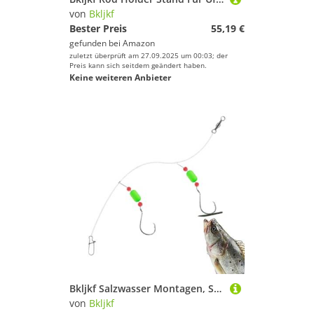
von
Bkljkf
Bester Preis
55,19 €
gefunden bei
Amazon
zuletzt überprüft am 27.09.2025 um 00:03; der
Preis kann sich seitdem geändert haben.
Keine weiteren Anbieter
Bkljkf Salzwasser Montagen, Surfang Ausrüstung, Komplettset Mit Haken Für Schnapper Forellenbarsch Plattfisch Wels Barsch Süßwasser Salzwasser
von
Bkljkf