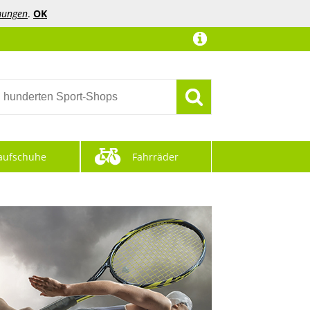
mungen
.
OK
aufschuhe
Fahrräder