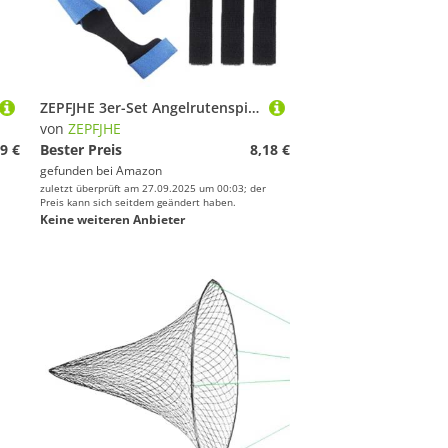
ZEPFJHE 3er-Set Angelrutenspitzen und Ruten-Krawattenhülsen, Schutzetui, Befestigungsgurt, Handschuh, Outdoor-Ausrüstung
von
ZEPFJHE
9 €
Bester Preis
8,18 €
gefunden bei
Amazon
zuletzt überprüft am 27.09.2025 um 00:03; der
Preis kann sich seitdem geändert haben.
Keine weiteren Anbieter