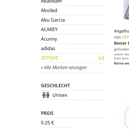
Abaodam
Aboiled
Abu Garcia
ACAREY
von
ZEP
Acunny
Bester 
adidas
gefunden
zuletzt üb
ZEPFJHE
Preis kann
Keine we
» Alle Marken anzeigen
GESCHLECHT
Unisex
PREIS
0-25 €