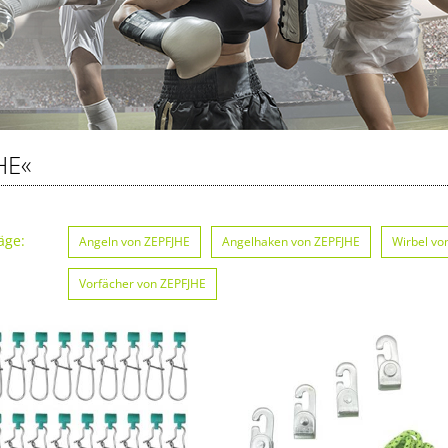
HE«
äge:
Angeln von ZEPFJHE
Angelhaken von ZEPFJHE
Wirbel vo
Vorfächer von ZEPFJHE