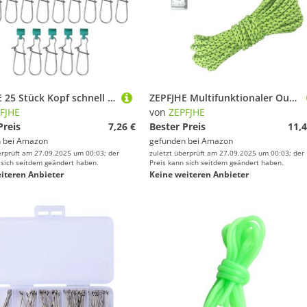
ZEPFJHE 25 Stück Kopf schnell befestigen Angelclip hängende Köder Pin Edelstahl Schnur Sinker Schnapp Heavy Duty Sinker Slider Wirbel Snap für Angelzubehör
ZEPFJHE Multifunktionaler Outdoor-Clip, automatische Verriegelung, langlebig, kompakt, ergonomisch, für Wandern, Camping, Ausrüstung, Mehrzweck-Outdoor-Clip
FJHE
von
ZEPFJHE
Preis
7,26 €
Bester Preis
11,4
 bei
Amazon
gefunden bei
Amazon
erprüft am 27.09.2025 um 00:03; der
zuletzt überprüft am 27.09.2025 um 00:03; der
 sich seitdem geändert haben.
Preis kann sich seitdem geändert haben.
iteren Anbieter
Keine weiteren Anbieter