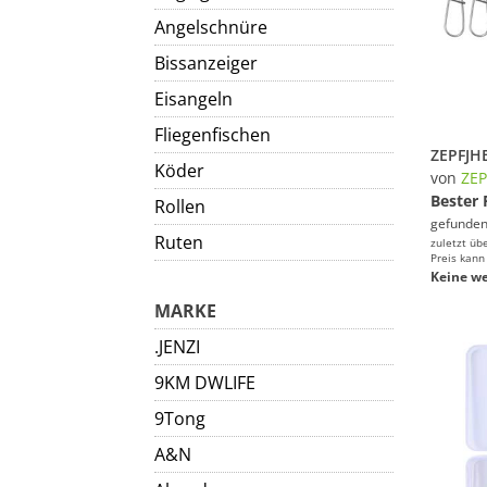
Angelschnüre
Bissanzeiger
Eisangeln
Fliegenfischen
Köder
von
ZEP
Bester 
Rollen
gefunden
Ruten
zuletzt üb
Preis kann
Keine we
MARKE
.JENZI
9KM DWLIFE
9Tong
A&N