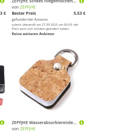
ZEPFJHE Strikes Fliegenfischen Pose Forellen Casting Drift Bobbers Bojen Fliegenfischen Auftriebsgerät Drift Float Indikatoren Einfach Zu Bedienen Für Bootausrüstung
von
ZEPFJHE
3 €
Bester Preis
5,53 €
gefunden bei
Amazon
zuletzt überprüft am 27.09.2025 um 00:03; der
Preis kann sich seitdem geändert haben.
Keine weiteren Anbieter
ZEPFJHE Wasserabsorbierende Angelschnur, glatter Reiniger, kompakte Schnur für Fliegenzubehör, multifunktionales Vorfach
von
ZEPFJHE