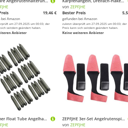
Klappbare Angelrutenhalterungen mit rutschfester Basis, langlebig, Outdoor-Ausrüstung, hohe Empfindlichkeit, Angelauslöser
Karpfenangeln, Dreifach-Haken, Rig, Aufhängung, Anti-Unterteil, Wirbel, Verbindungsstücke, Hair-Rigs, Köder, umgekehrter Angelhaken
FJHE
von
ZEPFJHE
Preis
19,46 €
Bester Preis
5,5
 bei
Amazon
gefunden bei
Amazon
erprüft am 27.09.2025 um 00:03; der
zuletzt überprüft am 27.09.2025 um 00:03; der
 sich seitdem geändert haben.
Preis kann sich seitdem geändert haben.
iteren Anbieter
Keine weiteren Anbieter
Plastomer Float Tube Angelhaken Zubehör mit Bohrwiderstand zum Untertauchen von Ködern Stabilität Karpfen Angeln Schwimmrohr 30 Stück
ZEPFJHE 3er-Set Angelrutenspitzen und Ruten-Krawattenhülsen, Schutzetui, Befestigungsgurt, Handschuh, Outdoor-Ausrüstung
FJHE
von
ZEPFJHE