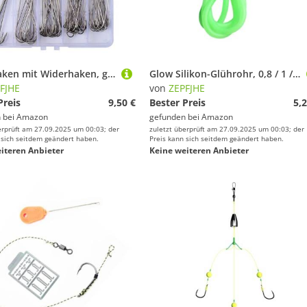
Angelhaken mit Widerhaken, gerader langer Schaft, mehrere Größen, für Barsch, Forelle, Salzwasser, Salzwasser, Angelhaken, 70 Stück
Glow Silikon-Glührohr, 0,8 / 1 / ,2 / ,5 / ,8 / 2 mm, Angelhaken, Angelhaken, weiche Schnur, Werkzeug
FJHE
von
ZEPFJHE
Preis
9,50 €
Bester Preis
5,2
 bei
Amazon
gefunden bei
Amazon
erprüft am 27.09.2025 um 00:03; der
zuletzt überprüft am 27.09.2025 um 00:03; der
 sich seitdem geändert haben.
Preis kann sich seitdem geändert haben.
iteren Anbieter
Keine weiteren Anbieter