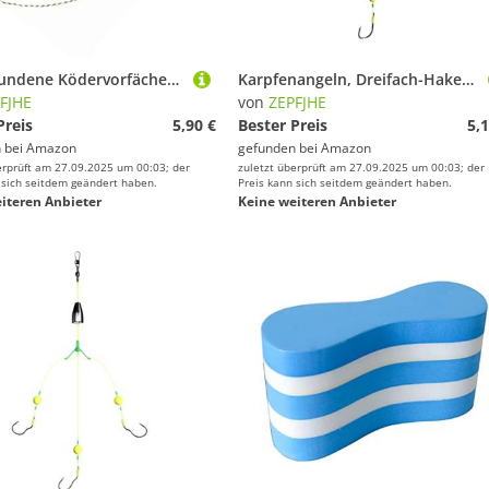
Vorgebundene Ködervorfächer 2#/4#/6#/8# mit geflochtener Schnur, Haken, Wirbel, Boilie-Stop-Nadel, Angelausrüstung
Karpfenangeln, Dreifach-Haken, Rig, Aufhängung, Anti-Unterteil, Wirbel, Verbindungsstücke, Hair-Rigs, Köder, umgekehrter Angelhaken
FJHE
von
ZEPFJHE
Preis
5,90 €
Bester Preis
5,1
 bei
Amazon
gefunden bei
Amazon
erprüft am 27.09.2025 um 00:03; der
zuletzt überprüft am 27.09.2025 um 00:03; der
 sich seitdem geändert haben.
Preis kann sich seitdem geändert haben.
iteren Anbieter
Keine weiteren Anbieter