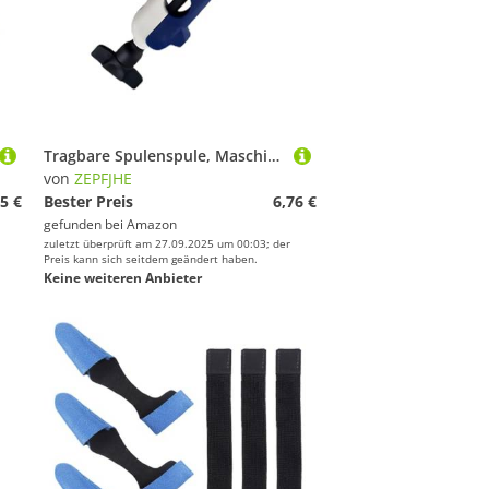
Tragbare Spulenspule, Maschine, leicht, Angelwickler, Baitcast, rotierende Spulen, Angelzubehör, Drahtwechsler Ausrüstung
von
ZEPFJHE
5 €
Bester Preis
6,76 €
gefunden bei
Amazon
zuletzt überprüft am 27.09.2025 um 00:03; der
Preis kann sich seitdem geändert haben.
Keine weiteren Anbieter