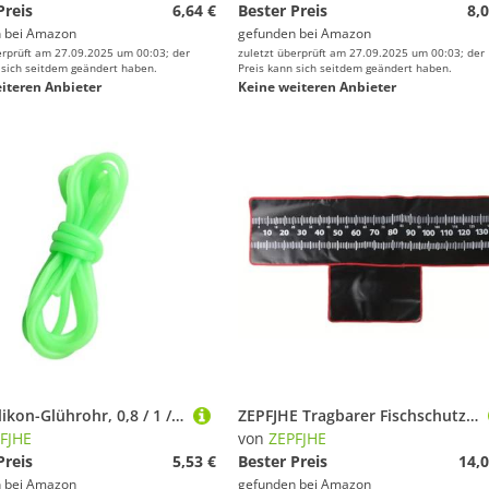
Preis
6,64 €
Bester Preis
8,0
 bei
Amazon
gefunden bei
Amazon
erprüft am 27.09.2025 um 00:03; der
zuletzt überprüft am 27.09.2025 um 00:03; der
 sich seitdem geändert haben.
Preis kann sich seitdem geändert haben.
iteren Anbieter
Keine weiteren Anbieter
Glow Silikon-Glührohr, 0,8 / 1 / ,2 / ,5 / ,8 / 2 mm, Angelhaken, Angelhaken, weiche Schnur, Werkzeug
ZEPFJHE Tragbarer Fischschutz, 140 x 35 cm, Landematte zum Angeln, Abhakmatte, Outdoor-Angelwerkzeug, Ausrüstung für Angler, Pad
FJHE
von
ZEPFJHE
Preis
5,53 €
Bester Preis
14,0
 bei
Amazon
gefunden bei
Amazon