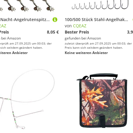
Einring-Nacht-Angelrutenspitze, Nachtköderalarm, Ausrüstung, Zubehör, Wecker
100/500 Stück Stahl-Angelhaken mit Widerhaken, Ersatz-Inlines, Einzelhaken, Seefischhaken für Salzwasser, Süßwasserangeln
EAZ
von
CQEAZ
Preis
8,05 €
Bester Preis
3,9
 bei
Amazon
gefunden bei
Amazon
erprüft am 27.09.2025 um 00:03; der
zuletzt überprüft am 27.09.2025 um 00:03; der
 sich seitdem geändert haben.
Preis kann sich seitdem geändert haben.
iteren Anbieter
Keine weiteren Anbieter