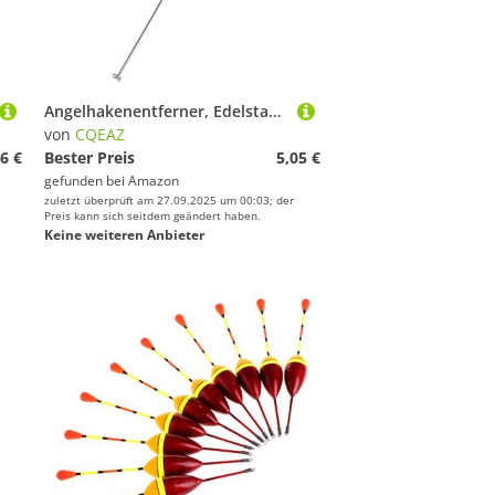
Angelhakenentferner, Edelstahl, mit Anti-Verlust-Extraktor, rutschfest, Han Posen, Paulownia-Set, Salzwasser, Ausrüstung, Zubehör, Polle-Rute und Rolle, Kombi-Ausrüstungstasche, Aufbewahrungstasche
von
CQEAZ
6 €
Bester Preis
5,05 €
gefunden bei
Amazon
zuletzt überprüft am 27.09.2025 um 00:03; der
Preis kann sich seitdem geändert haben.
Keine weiteren Anbieter