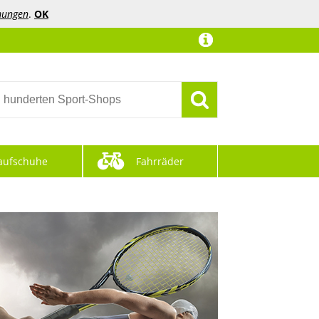
mungen
.
OK
aufschuhe
Fahrräder