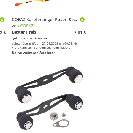
CQEAZ Karpfenangel-Posen-Set, Bobber-Sticks für Fischzubehör, vertikal, 2#, 4,5 g, gewichtet, 10 Stück
von
CQEAZ
9 €
Bester Preis
7,01 €
gefunden bei
Amazon
zuletzt überprüft am 27.09.2025 um 00:03; der
Preis kann sich seitdem geändert haben.
Keine weiteren Anbieter