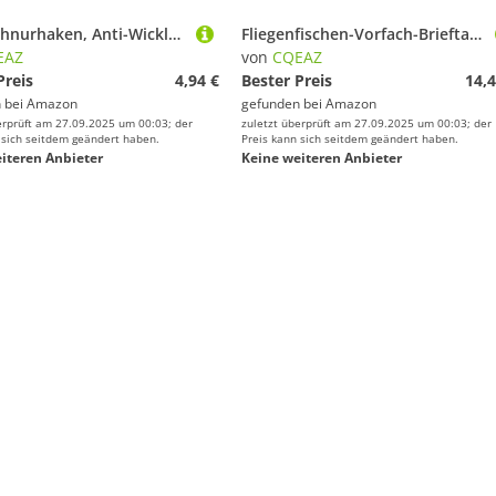
Angelschnurhaken, Anti-Wicklung, Stahlvorfach, Draht-Vorfachhaken, Angelhaken und Gewichte Organizer
Fliegenfischen-Vorfach-Brieftasche, Tippet-Etui, 15 Fächer, transparent, Aufbewahrungstasche, Tasche
EAZ
von
CQEAZ
Preis
4,94 €
Bester Preis
14,4
 bei
Amazon
gefunden bei
Amazon
erprüft am 27.09.2025 um 00:03; der
zuletzt überprüft am 27.09.2025 um 00:03; der
 sich seitdem geändert haben.
Preis kann sich seitdem geändert haben.
iteren Anbieter
Keine weiteren Anbieter