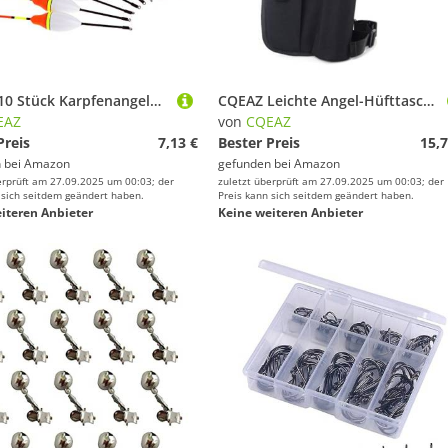
CQEAZ 10 Stück Karpfenangeln Posen Set Boje Bobber Stick für Fischzubehör Vertikale 4# 3,0 g Forellenangeln Netz langer Griff
CQEAZ Leichte Angel-Hüfttasche, Beinpackung, Outdoor-Werkzeuge, Aufbewahrungskoffer, tragbare Ausrüstung, leichte Gürtelrutenhalter, Zubehör
EAZ
von
CQEAZ
Preis
7,13 €
Bester Preis
15,7
 bei
Amazon
gefunden bei
Amazon
erprüft am 27.09.2025 um 00:03; der
zuletzt überprüft am 27.09.2025 um 00:03; der
 sich seitdem geändert haben.
Preis kann sich seitdem geändert haben.
iteren Anbieter
Keine weiteren Anbieter