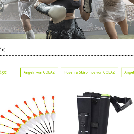
Z«
äge:
Angeln von CQEAZ
Posen & Sbirolinos von CQEAZ
Ange