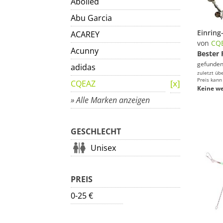
Aboiled
Abu Garcia
ACAREY
von
CQ
Acunny
Bester 
gefunden
adidas
zuletzt üb
Preis kann
CQEAZ
Keine we
» Alle Marken anzeigen
GESCHLECHT
Unisex
PREIS
0-25 €