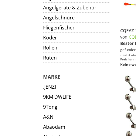
Angelgeräte & Zubehör
Angelschnüre
Fliegenfischen
von
CQ
Köder
Bester 
Rollen
gefunden
zuletzt üb
Ruten
Preis kann
Keine we
MARKE
.JENZI
9KM DWLIFE
9Tong
A&N
Abaodam