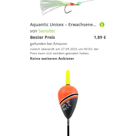
Aquantic Unisex – Erwachsene 10C4039507222277C10 Hering Circle Hook Fischhaut Vorfach II, Schnur 0,50mm, Hakengröße 8, 6 oder 4, Farbe (Größe 6-Chartreuse), Bunt, Normal
von
Sensitec
Bester Preis
1,89 €
gefunden bei
Amazon
zuletzt überprüft am 27.09.2025 um 00:03; der
Preis kann sich seitdem geändert haben.
Keine weiteren Anbieter