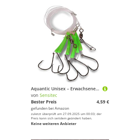
Aquantic Unisex – Erwachsene 10C4039507207694C10 Rotbarsch-Vorfach mit Circle Hooks, Länge 6m mit Extrawirbel, rot, Hakengröße 8/0 (flu-grün, 6/0), Bunt, Normal
von
Sensitec
Bester Preis
4,59 €
gefunden bei
Amazon
zuletzt überprüft am 27.09.2025 um 00:03; der
Preis kann sich seitdem geändert haben.
Keine weiteren Anbieter