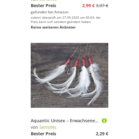
Bester Preis
2,99 €
3,07 €
gefunden bei
Amazon
zuletzt überprüft am 27.09.2025 um 00:03; der
Preis kann sich seitdem geändert haben.
Keine weiteren Anbieter
Aquantic Unisex – Erwachsene 10C4039507138899C10 Makrelen-Vorfach 3 Meeresvorfach Gr. 2/0 (5311 020), Bunt, Normal
von
Sensitec
Bester Preis
2,29 €