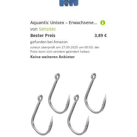
Aquantic Unisex – Erwachsene 10C4039507218232C10 Flatfish Spoon, Buttlöffel in DREI Dekoren, 2 Haken Größe 1/0, Länge 110cm, Vorfach 0,50mm/0,40mm (LR-Luminous-Red, 60g), Bunt, Normal
von
Sensitec
Bester Preis
3,89 €
gefunden bei
Amazon
zuletzt überprüft am 27.09.2025 um 00:03; der
Preis kann sich seitdem geändert haben.
Keine weiteren Anbieter