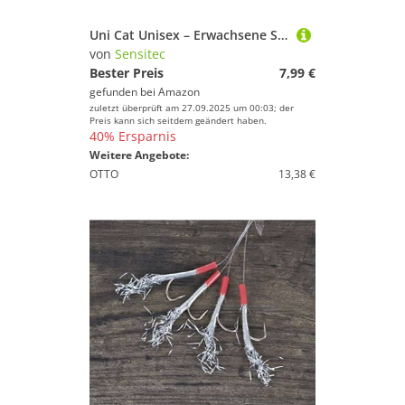
Uni Cat Unisex – Erwachsene SNX-5 Vencata-4 Wallerhaken zum Angeln auf Waller, Angelhaken zum Wallerangeln, Haken zum Welsangeln, Einzelhaken, Größe:6/0, Silber
von
Sensitec
Bester Preis
7,99 €
gefunden bei
Amazon
zuletzt überprüft am 27.09.2025 um 00:03; der
Preis kann sich seitdem geändert haben.
40% Ersparnis
Weitere Angebote:
OTTO
13,38 €