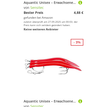
Aquantic Unisex – Erwachsene 10C4039507207717C10 Rotbarsch-Vorfach mit Circle Hooks, Länge 6m mit Extrawirbel, rot, Hakengröße 6/0 (flu-grün, 8/0), Bunt, Normal
von
Sensitec
Bester Preis
4,88 €
gefunden bei
Amazon
zuletzt überprüft am 27.09.2025 um 00:03; der
Preis kann sich seitdem geändert haben.
Keine weiteren Anbieter
- 3%
Aquantic Unisex – Erwachsene 10C4039507207540C10, verfügbar in fängigen Farben, je 3 Gummi-Makks am Vorfach, Qualitätsschnur und Hochleistungswirbel (Rot, 8/0), Bunt, Normal
von
Sensitec