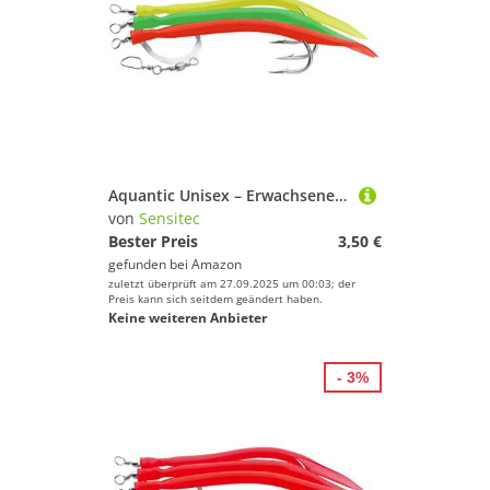
Aquantic Unisex – Erwachsene 10C4039507254254C10, Rot/Grün/Gelb, je 3 Gummi-Makks am Vorfach, Qualitätsschnur und Hochleistungswirbel (Gr. 10/0), Bunt, Normal
von
Sensitec
Bester Preis
3,50 €
gefunden bei
Amazon
zuletzt überprüft am 27.09.2025 um 00:03; der
Preis kann sich seitdem geändert haben.
Keine weiteren Anbieter
- 3%