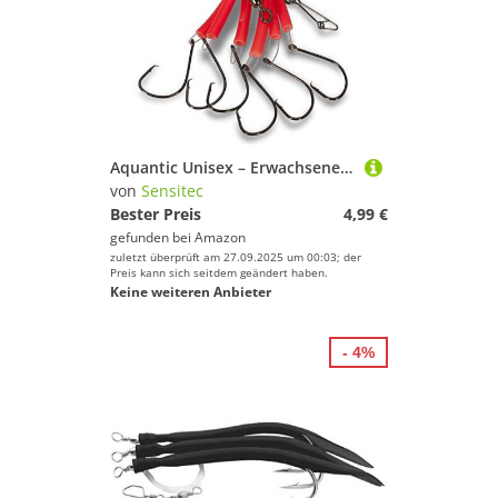
Aquantic Unisex – Erwachsene 10C4039507207700C10 Rotbarsch-Vorfach mit Circle Hooks, Länge 6m mit Extrawirbel, grün, Hakengröße 6/0 (flu-rot, 8/0), Bunt, Normal
von
Sensitec
Bester Preis
4,99 €
gefunden bei
Amazon
zuletzt überprüft am 27.09.2025 um 00:03; der
Preis kann sich seitdem geändert haben.
Keine weiteren Anbieter
- 4%