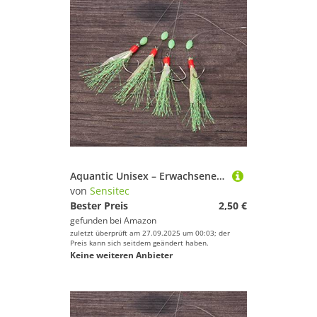
Aquantic Unisex – Erwachsene 10C4039507222284C10 Hering Circle Hook Fischhaut Vorfach II, Schnur 0,50mm, Hakengröße 8, 6 oder 4, Farbe (Größe 8-Chartreuse), Bunt, Normal
von
Sensitec
Bester Preis
2,50 €
gefunden bei
Amazon
zuletzt überprüft am 27.09.2025 um 00:03; der
Preis kann sich seitdem geändert haben.
Keine weiteren Anbieter