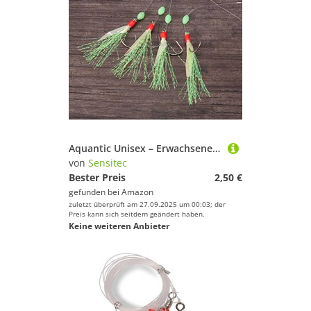
Aquantic Unisex – Erwachsene 10C4039507222260C10 Hering Circle Hook Fischhaut Vorfach II, Schnur 0,50mm, Hakengröße 8, 6 oder 4, Farbe (Größe 4-Chartreuse), Bunt, Normal
von
Sensitec
Bester Preis
2,50 €
gefunden bei
Amazon
zuletzt überprüft am 27.09.2025 um 00:03; der
Preis kann sich seitdem geändert haben.
Keine weiteren Anbieter