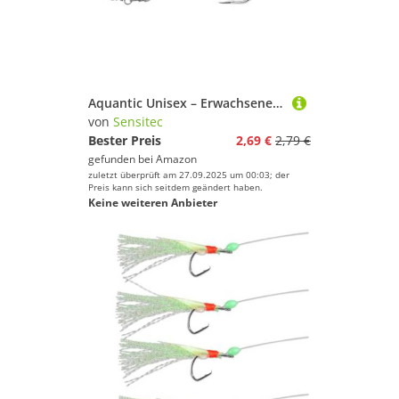
Aquantic Unisex – Erwachsene 10C4039507207564C10, verfügbar in fängigen Farben, je 3 Gummi-Makks am Vorfach, Qualitätsschnur und Hochleistungswirbel (Schwarz, 8/0), Bunt, Normal
von
Sensitec
Bester Preis
2,69 €
2,79 €
gefunden bei
Amazon
zuletzt überprüft am 27.09.2025 um 00:03; der
Preis kann sich seitdem geändert haben.
Keine weiteren Anbieter