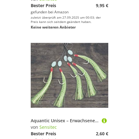
Bester Preis
9,95 €
gefunden bei
Amazon
zuletzt überprüft am 27.09.2025 um 00:03; der
Preis kann sich seitdem geändert haben.
Keine weiteren Anbieter
Aquantic Unisex – Erwachsene 10C4039507138950C10 Makrelen-Vorfach 9 Meeresvorfach Gr. 1/0 (5311 062), Bunt, Normal
von
Sensitec
Bester Preis
2,60 €