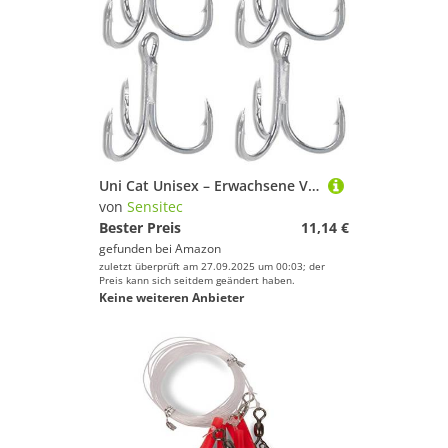
Wirbel von SENSITEC
% Sale
Farbe
Uni Cat Unisex – Erwachsene Vencata CPX-5-4 Drillingshaken zum Wallerangeln, Angelhaken zum Angeln auf Waller, Drillinge zum Welsangeln, Haken, Größe, Silber, 2/0
von
Sensitec
Bester Preis
11,14 €
gefunden bei
Amazon
zuletzt überprüft am 27.09.2025 um 00:03; der
Preis kann sich seitdem geändert haben.
Keine weiteren Anbieter