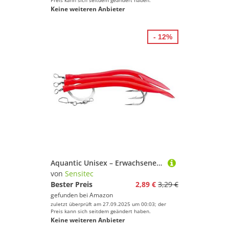
Preis kann sich seitdem geändert haben.
Keine weiteren Anbieter
- 12%
Aquantic Unisex – Erwachsene 10C4039507207571C10, verfügbar in fängigen Farben, je 3 Gummi-Makks am Vorfach, Qualitätsschnur und Hochleistungswirbel (Rot, 10/0), Bunt, Normal
von
Sensitec
Bester Preis
2,89 €
3,29 €
gefunden bei
Amazon
zuletzt überprüft am 27.09.2025 um 00:03; der
Preis kann sich seitdem geändert haben.
Keine weiteren Anbieter