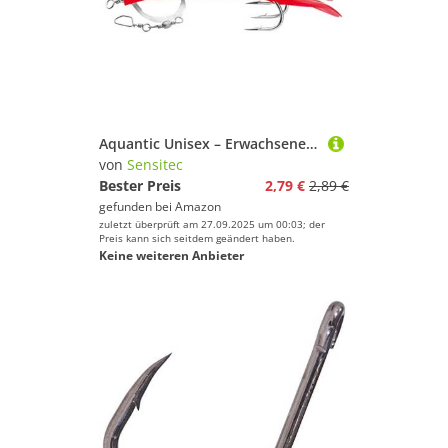
Aquantic Unisex – Erwachsene 10C4039507207519C10, verfügbar in fängigen Farben, je 3 Gummi-Makks am Vorfach, Qualitätsschnur und Hochleistungswirbel (Rot, 6/0), Bunt, Normal
von
Sensitec
Bester Preis
2,79 €
2,89 €
gefunden bei
Amazon
zuletzt überprüft am 27.09.2025 um 00:03; der
Preis kann sich seitdem geändert haben.
Keine weiteren Anbieter