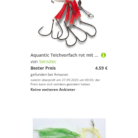
Aquantic Teichvorfach rot mit Rundhaken, Länge 6 m, mit zusätzlichem Wirbel, in Neonrot oder Neongrün, Hakengröße 6/0 oder 8/0 (Neonrot, 6/0)
von
Sensitec
Bester Preis
4,59 €
gefunden bei
Amazon
zuletzt überprüft am 27.09.2025 um 00:03; der
Preis kann sich seitdem geändert haben.
Keine weiteren Anbieter