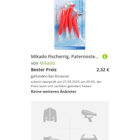
Mikado Fischerrig, Paternoster Vorfach ideal für Dorsch, mit rotem Schlauch und Federn in Gelb oder Weiß, Hakengrößen 1/0 und 3/0 (Vorfach 3/0 - Rot-Weiß), 4 Haken
von
Mikado
Bester Preis
2,32 €
gefunden bei
Amazon
zuletzt überprüft am 27.09.2025 um 00:03; der
Preis kann sich seitdem geändert haben.
Keine weiteren Anbieter