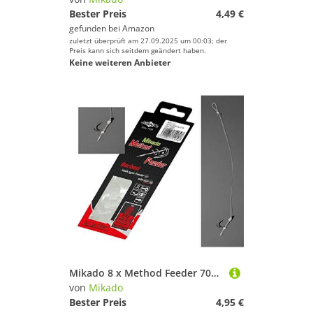
Bester Preis
4,49 €
gefunden bei
Amazon
zuletzt überprüft am 27.09.2025 um 00:03; der
Preis kann sich seitdem geändert haben.
Keine weiteren Anbieter
Mikado 8 x Method Feeder 702" Haken Rig `s Hair Rigs Feederhaken Verschiedene Größen (Haken 14 / Vorfach Ø0,20mm)
von
Mikado
Bester Preis
4,95 €