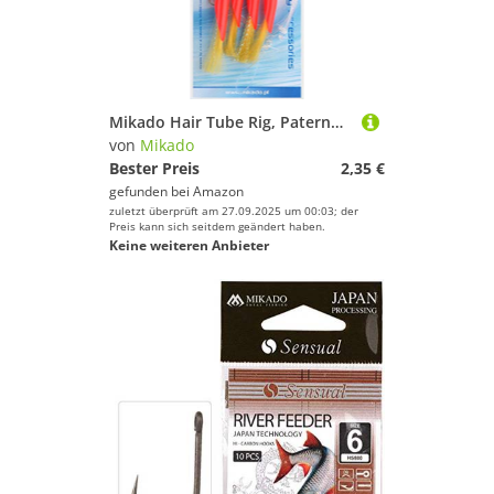
Mikado Hair Tube Rig, Paternoster Vorfach ideal für Dorsch, mit rotem Schlauch und gelben oder weißen Federn, mit Hakengrößen 1/0 und 3/0 (Vorfach 3/0 - Rot-Gelb)
von
Mikado
Bester Preis
2,35 €
gefunden bei
Amazon
zuletzt überprüft am 27.09.2025 um 00:03; der
Preis kann sich seitdem geändert haben.
Keine weiteren Anbieter