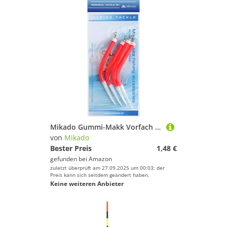
Mikado Gummi-Makk Vorfach in DREI Größen mit Hakengröße 2/0, 4/0 und 6/0, Rot-Weiß und Blau-Weiß, mit Vier Haken (2/0) BZW. DREI (4/0 + 6/0) (2/0 - Rot-Weiß)
von
Mikado
Bester Preis
1,48 €
gefunden bei
Amazon
zuletzt überprüft am 27.09.2025 um 00:03; der
Preis kann sich seitdem geändert haben.
Keine weiteren Anbieter