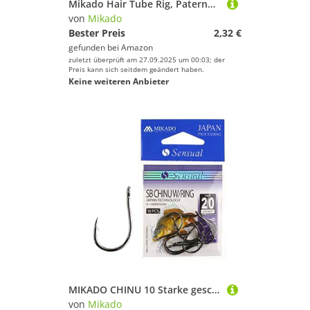
Mikado Hair Tube Rig, Paternoster Vorfach ideal für Dorsch, mit rotem Schlauch und gelben oder weißen Federn, mit Hakengrößen 1/0 und 3/0 (Vorfach 1/0 - Rot-Weiß)
von
Mikado
Bester Preis
2,32 €
gefunden bei
Amazon
zuletzt überprüft am 27.09.2025 um 00:03; der
Preis kann sich seitdem geändert haben.
Keine weiteren Anbieter
MIKADO CHINU 10 Starke geschmiedete Öhr- Angelhaken Karpfenhaken von Größe #4 bis #2/0 erhältlich (#2/0)
von
Mikado