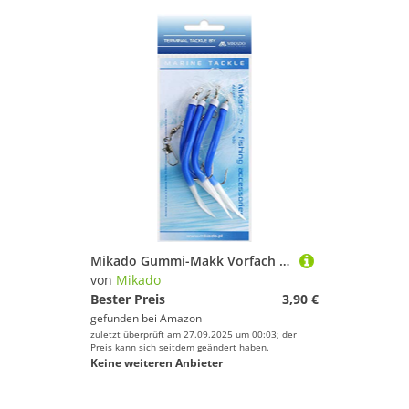
Mikado Gummi-Makk Vorfach in DREI Größen mit Hakengröße 2/0, 4/0 und 6/0, Rot-Weiß und Blau-Weiß, mit Vier Haken (2/0) BZW. DREI (4/0 + 6/0) (2/0 - Blau-Weiß)
von
Mikado
Bester Preis
3,90 €
gefunden bei
Amazon
zuletzt überprüft am 27.09.2025 um 00:03; der
Preis kann sich seitdem geändert haben.
Keine weiteren Anbieter