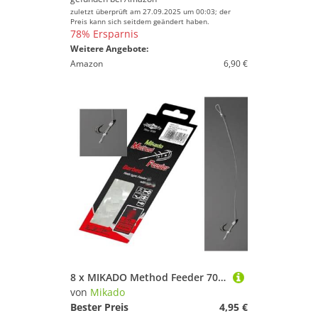
zuletzt überprüft am 27.09.2025 um 00:03; der
Preis kann sich seitdem geändert haben.
78% Ersparnis
Weitere Angebote:
Amazon
6,90 €
8 x MIKADO Method Feeder 702" Haken Rig `s Hair Rigs Feederhaken Verschiedene Größen (Haken 16 / Vorfach Ø0,20mm)
von
Mikado
Bester Preis
4,95 €