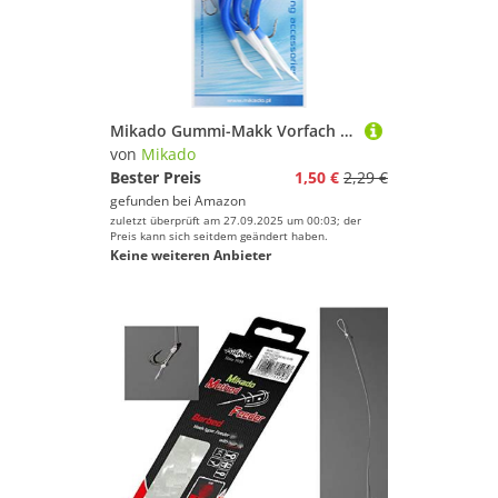
Mikado Gummi-Makk Vorfach in DREI Größen mit Hakengröße 2/0, 4/0 und 6/0, Rot-Weiß und Blau-Weiß, mit Vier Haken (2/0) BZW. DREI (4/0 + 6/0) (6/0 - Blau-Weiß)
von
Mikado
Bester Preis
1,50 €
2,29 €
gefunden bei
Amazon
zuletzt überprüft am 27.09.2025 um 00:03; der
Preis kann sich seitdem geändert haben.
Keine weiteren Anbieter