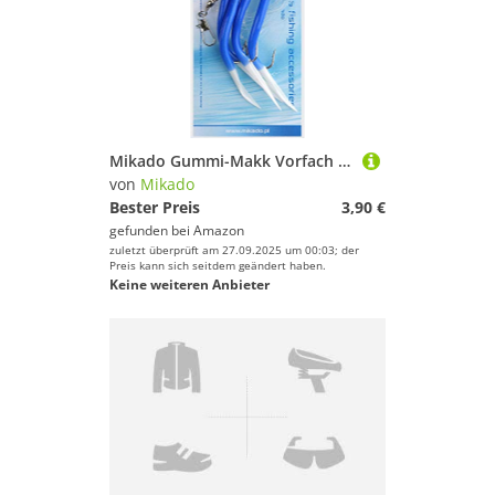
Mikado Gummi-Makk Vorfach in DREI Größen mit Hakengröße 2/0, 4/0 und 6/0, Rot-Weiß und Blau-Weiß, mit Vier Haken (2/0) BZW. DREI (4/0 + 6/0) (4/0 - Blau-Weiß)
von
Mikado
Bester Preis
3,90 €
gefunden bei
Amazon
zuletzt überprüft am 27.09.2025 um 00:03; der
Preis kann sich seitdem geändert haben.
Keine weiteren Anbieter