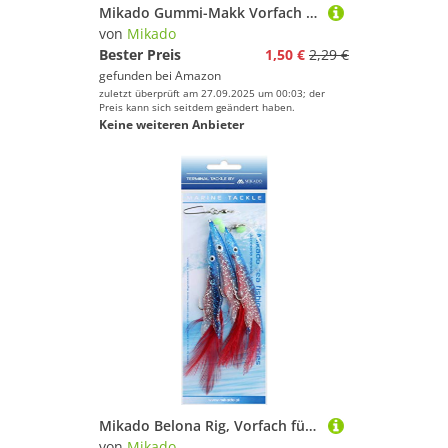
Mikado Gummi-Makk Vorfach in DREI Größen mit Hakengröße 2/0, 4/0 und 6/0, Rot-Weiß und Blau-Weiß, mit Vier Haken (2/0) BZW. DREI (4/0 + 6/0) (4/0 - Rot-Weiß)
von
Mikado
Bester Preis
1,50 €
2,29 €
gefunden bei
Amazon
zuletzt überprüft am 27.09.2025 um 00:03; der
Preis kann sich seitdem geändert haben.
Keine weiteren Anbieter
Mikado Belona Rig, Vorfach für Dorsch und Seelachs, Hakengröße 1/0, DREI, bunten Federn (Blau)
von
Mikado