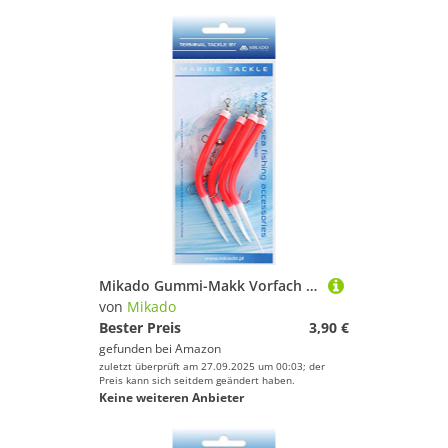
Mikado Gummi-Makk Vorfach in DREI Größen mit Hakengröße 2/0, 4/0 und 6/0, Rot-Weiß und Blau-Weiß, mit Vier Haken (2/0) BZW. DREI (4/0 + 6/0) (6/0 - Rot-Weiß)
von
Mikado
Bester Preis
3,90 €
gefunden bei
Amazon
zuletzt überprüft am 27.09.2025 um 00:03; der
Preis kann sich seitdem geändert haben.
Keine weiteren Anbieter