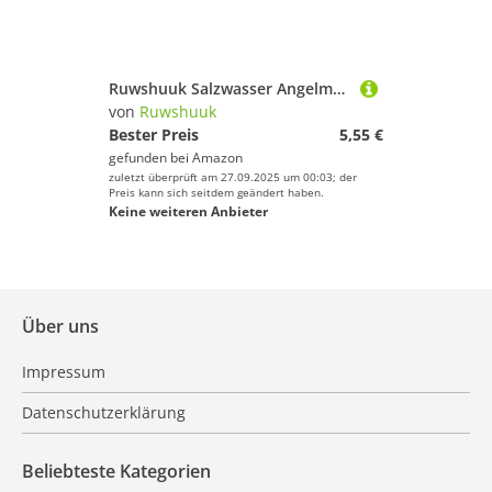
Ruwshuuk Salzwasser Angelmontagen,Angelhaken Montagen - Greifwerkzeug Haken Set Für Flussforelle Schnapper Pompano Barsch Küste
von
Ruwshuuk
Bester Preis
5,55 €
gefunden bei
Amazon
zuletzt überprüft am 27.09.2025 um 00:03; der
Preis kann sich seitdem geändert haben.
Keine weiteren Anbieter
Über uns
Impressum
Datenschutzerklärung
Beliebteste Kategorien