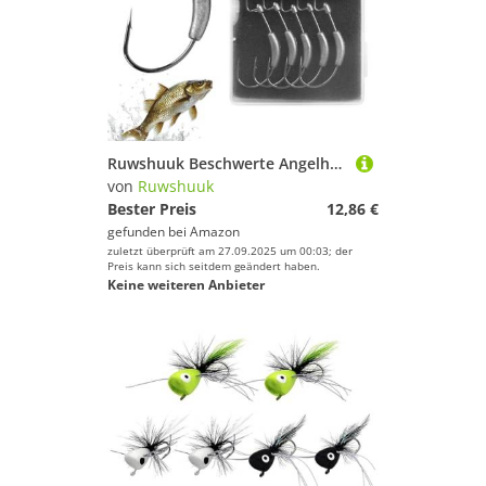
Ruwshuuk Beschwerte Angelhaken für den Fischfang - Zubehör für Eisangeln | Schnellsinkende Haken Für Süß- Und Salzwasser, Fluss, Küste, Teich Und See
von
Ruwshuuk
Bester Preis
12,86 €
gefunden bei
Amazon
zuletzt überprüft am 27.09.2025 um 00:03; der
Preis kann sich seitdem geändert haben.
Keine weiteren Anbieter