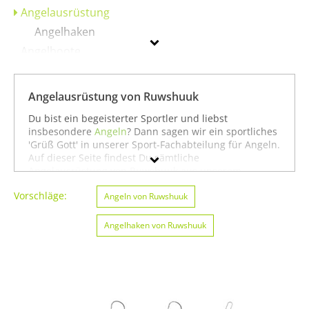
Angelausrüstung
Angelhaken
Angelboote
Angelgeräte & Zubehör
Fliegenfischen
Angelausrüstung von Ruwshuuk
Köder
Du bist ein begeisterter Sportler und liebst
Rollen
insbesondere
Angeln
? Dann sagen wir ein sportliches
'Grüß Gott' in unserer Sport-Fachabteilung für Angeln.
Ruten
Auf dieser Seite findest Du sämtliche
Angelausrüstung von Ruwshuuk aus unserem
Sortiment. Du kannst auch gezielt
Angeln von
Ruwshuuk
Vorschläge:
Ruwshuuk
oder
Badminton von Ruwshuuk
Angeln von Ruwshuuk
suchen.
Oder Du schaust etwas breiter und siehst Dich auf
Geschlecht
unserer Seite mit sämtlichen Sportartikeln von
Angelhaken von Ruwshuuk
Ruwshuuk
oder unter allen Produkten für den Sport
Preis
Angeln von Ruwshuuk
um. In jedem Fall wünschen
wir Dir weiter viel Spaß und Erfolg beim Angeln!
Farbe