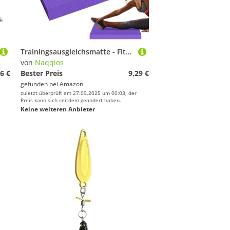
Trainingsausgleichsmatte - Fitnessstudio -Übungsmatte, Nicht -Schlupfbalance -Training Knie -Matten | Leichte Planken-Trainingsbalances Matts Für Bretter, Yoga-Posen, Ausfallschritte, Kniebeugen, Sit-
von
Naqqios
6 €
Bester Preis
9,29 €
gefunden bei
Amazon
zuletzt überprüft am 27.09.2025 um 00:03; der
Preis kann sich seitdem geändert haben.
Keine weiteren Anbieter