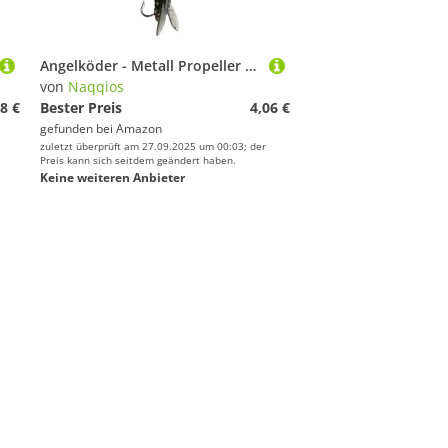
Angelköder - Metall Propeller Weichköder Forellen,Realistischer Schwimmköder Fliegenfischen Ausrüstung für Meer Kajak Fluss Süßwasser Salzwasser Anfänger und erfahrene Angler
von
Naqqios
8 €
Bester Preis
4,06 €
gefunden bei
Amazon
zuletzt überprüft am 27.09.2025 um 00:03; der
Preis kann sich seitdem geändert haben.
Keine weiteren Anbieter