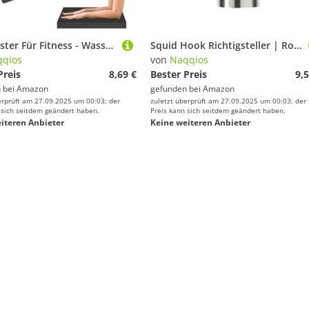
Kniepolster Für Fitness - Wasserdichte Fitnessmatte, Nonrutschbilanz -Trainingstraining -Matten | Leichte Planken-Trainingsbalances Matts Für Bretter, Yoga-Posen, Ausfallschritte, Kniebeugen, Sit-ups
Squid Hook Richtigsteller | Rostfreie Tintenfisch Angelköder Ausrüstung Werkzeuge | Effizientes Korrekturwerkzeug Für Männer Ehemann Vater Outdoor Süßwasser Wartung Camping Abenteuer Salzwasser
qios
von
Naqqios
Preis
8,69 €
Bester Preis
9,5
 bei
Amazon
gefunden bei
Amazon
erprüft am 27.09.2025 um 00:03; der
zuletzt überprüft am 27.09.2025 um 00:03; der
 sich seitdem geändert haben.
Preis kann sich seitdem geändert haben.
iteren Anbieter
Keine weiteren Anbieter