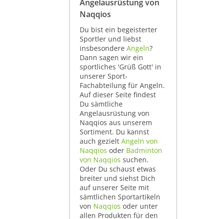
Angelausrüstung von
Naqqios
Du bist ein begeisterter
Sportler und liebst
insbesondere
Angeln
?
Dann sagen wir ein
sportliches 'Grüß Gott' in
unserer Sport-
Fachabteilung für Angeln.
Auf dieser Seite findest
Du sämtliche
Angelausrüstung von
Naqqios aus unserem
Sortiment. Du kannst
auch gezielt
Angeln von
Naqqios
oder
Badminton
von Naqqios
suchen.
Oder Du schaust etwas
breiter und siehst Dich
auf unserer Seite mit
sämtlichen Sportartikeln
von
Naqqios
oder unter
allen Produkten für den