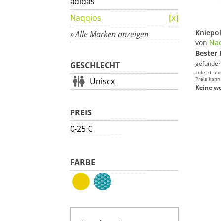
adidas
Naqqios
» Alle Marken anzeigen
von
Naq
Bester 
gefunden
GESCHLECHT
zuletzt üb
Preis kann
Unisex
Keine we
PREIS
0-25 €
FARBE