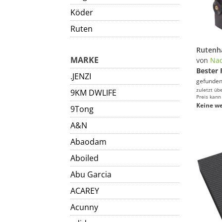
Köder
Ruten
MARKE
von
Naq
Bester 
.JENZI
gefunden
zuletzt üb
9KM DWLIFE
Preis kann
Keine we
9Tong
A&N
Abaodam
Aboiled
Abu Garcia
ACAREY
Acunny