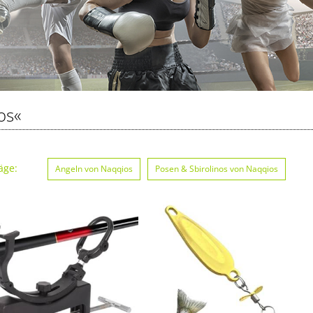
os«
äge:
Angeln von Naqqios
Posen & Sbirolinos von Naqqios