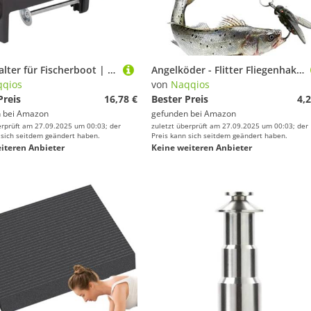
Rutenhalter für Fischerboot | Angelrack-Halterung | Befestigung für Sitz und Ausrüstung | für Outdoor-Aktivitäten Meer Surfen Kajak Fluss See und
Angelköder - Flitter Fliegenhaken mit Haken - Realistischer Schwimmköder Fliegenfischen Ausrüstung für Meer Kajak Fluss Süßwasser Salzwasser Anfänger und erfahrene Angler
qios
von
Naqqios
Preis
16,78 €
Bester Preis
4,2
 bei
Amazon
gefunden bei
Amazon
erprüft am 27.09.2025 um 00:03; der
zuletzt überprüft am 27.09.2025 um 00:03; der
 sich seitdem geändert haben.
Preis kann sich seitdem geändert haben.
iteren Anbieter
Keine weiteren Anbieter