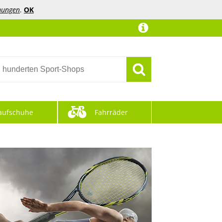
mungen
.
OK
aufschuhe
Fahrräder