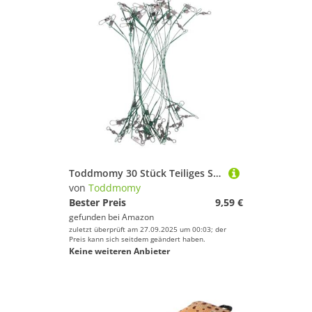
Toddmomy 30 Stück Teiliges Stahlvorfach mit Wirbel und Snap für Süßwasser Beißfestes Stabiles Angelvorfach mit Schnellem Köderwechsel Langlebig und Robust für Effektives Spinnfischen
von
Toddmomy
Bester Preis
9,59 €
gefunden bei
Amazon
zuletzt überprüft am 27.09.2025 um 00:03; der
Preis kann sich seitdem geändert haben.
Keine weiteren Anbieter