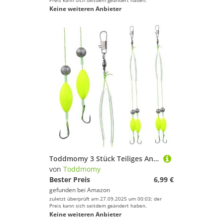
Preis kann sich seitdem geändert haben.
Keine weiteren Anbieter
Toddmomy 3 Stück Teiliges Angelhaken Doppelt Umgekehrtem Bodensystem Kleine Doppelte Barbed-Haken aus Metall für Süß Rostbeständig Hohe Sensitivität für Wettkampfangeln
von
Toddmomy
Bester Preis
6,99 €
gefunden bei
Amazon
zuletzt überprüft am 27.09.2025 um 00:03; der
Preis kann sich seitdem geändert haben.
Keine weiteren Anbieter