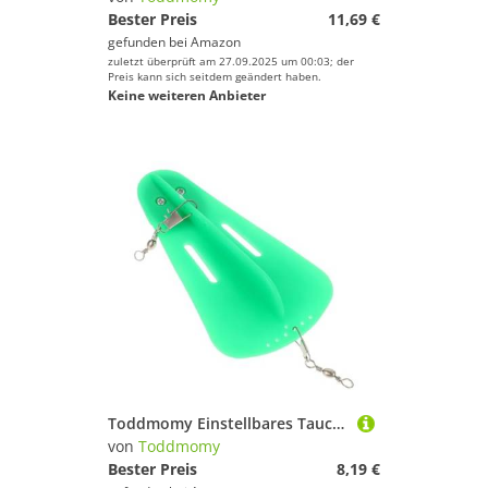
Bester Preis
11,69 €
gefunden bei
Amazon
zuletzt überprüft am 27.09.2025 um 00:03; der
Preis kann sich seitdem geändert haben.
Keine weiteren Anbieter
Toddmomy Einstellbares Tauchbrett Angelzubehör Hohe Härte Planer Dive Board für Meeresangeln Köderfischen Trolling Zubehör Grün Kunststoff mit Bleigewicht und Wirbel
von
Toddmomy
Bester Preis
8,19 €