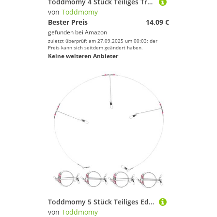
Toddmomy 4 Stück Teiliges Transparentes PVC Köderschutzset für Angelhaken Praktischer Köderhalter für Outdoor angelzubehör Leichte Köderabdeckung zum Schutz und Aufbewahrung von
von
Toddmomy
Bester Preis
14,09 €
gefunden bei
Amazon
zuletzt überprüft am 27.09.2025 um 00:03; der
Preis kann sich seitdem geändert haben.
Keine weiteren Anbieter
Toddmomy 5 Stück Teiliges Edelstahl Angelsystem Vorfächer mit Wirbeln und Schnappverschlüssen Rostfrei Vielseitig Einsetzbar für Brandungs und Meeresangeln Stabiles Stahlvorfach für
von
Toddmomy