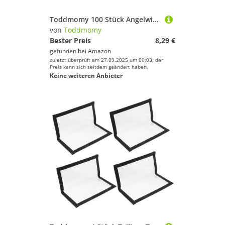
Toddmomy 100 Stück Angelwirbel aus Robustem Metall Drehbarer Angelhaken Verbindungsring für Vorfach Köder und Lure Flexibel Rotierend Schnelle Montage für Süß und Salzwasserangler
von
Toddmomy
Bester Preis
8,29 €
gefunden bei
Amazon
zuletzt überprüft am 27.09.2025 um 00:03; der
Preis kann sich seitdem geändert haben.
Keine weiteren Anbieter