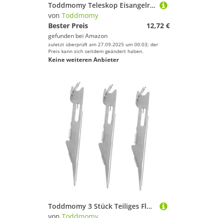
Toddmomy Teleskop Eisangelrute Wetterbeständig Kaltbeständig Kompakt Tragbar Angler Ausrüstung Für Winter Angeln
von
Toddmomy
Bester Preis
12,72 €
gefunden bei
Amazon
zuletzt überprüft am 27.09.2025 um 00:03; der
Preis kann sich seitdem geändert haben.
Keine weiteren Anbieter
Toddmomy 3 Stück Teiliges Fly Tying Zubehör Carbonstahl Knotenzieher für Angelhaken Angelschnur Köder Kompakt Leicht mit Schlüsselanhänger Schnelles Zuverlässiges Binden für Fliegenfischer
von
Toddmomy