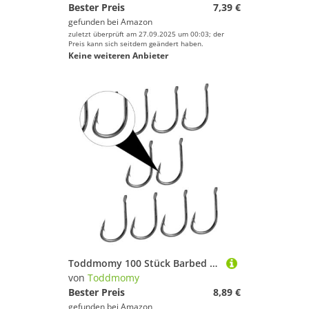
Bester Preis
7,39 €
gefunden bei
Amazon
zuletzt überprüft am 27.09.2025 um 00:03; der
Preis kann sich seitdem geändert haben.
Keine weiteren Anbieter
Toddmomy 100 Stück Barbed Fishing Hooks Praktische Beak Bait Holder Haken Hochwertiger Angelhaken für Karpfen und Forellen Robust und Penetrationsstark für Süß und Salzwasserangler
von
Toddmomy
Bester Preis
8,89 €
gefunden bei
Amazon