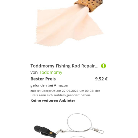
Toddmomy Fishing Rod Repair Tool Angeltuch Rutschfestes Reinigungstuch mit Strapazierfähigem Stoff Schnelles Entfernen von Schmutz Schonend zu Ausrüstung für Outdoor-Angler und Kajakfahrer
von
Toddmomy
Bester Preis
9,52 €
gefunden bei
Amazon
zuletzt überprüft am 27.09.2025 um 00:03; der
Preis kann sich seitdem geändert haben.
Keine weiteren Anbieter