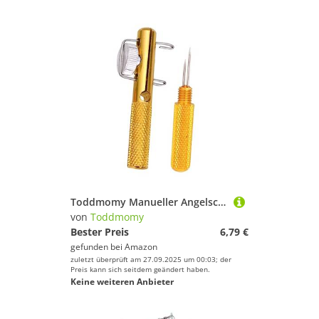
Toddmomy Manueller Angelschnur-knotenbinder Tragbares Knoter-Tool Für Erwachsene Und Senioren Effizient Schnellen Binden Von Angelhaken Goldene Farbe Für Angler
von
Toddmomy
Bester Preis
6,79 €
gefunden bei
Amazon
zuletzt überprüft am 27.09.2025 um 00:03; der
Preis kann sich seitdem geändert haben.
Keine weiteren Anbieter