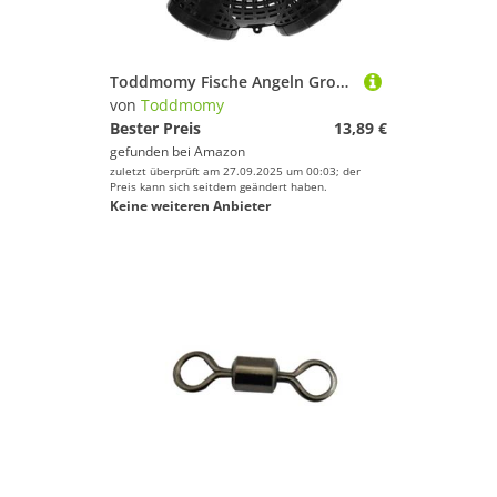
Toddmomy Fische Angeln Großer Fischfangkorb Aus Strapazierfähigem Material Mit 6 Öchern Outdoor Fischfalle Für Angler Faltbarer Köderbehälter Für Krabben Und Garnelen Fischfang Ausrüstung
von
Toddmomy
Bester Preis
13,89 €
gefunden bei
Amazon
zuletzt überprüft am 27.09.2025 um 00:03; der
Preis kann sich seitdem geändert haben.
Keine weiteren Anbieter