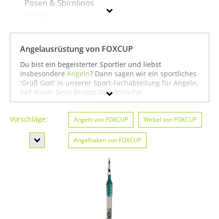
Posen & Sbirolinos
Wirbel
Angelgeräte & Zubehör
Angelschnüre
Angelausrüstung von FOXCUP
Fliegenfischen
Du bist ein begeisterter Sportler und liebst
Köder
insbesondere
Angeln
? Dann sagen wir ein sportliches
'Grüß Gott' in unserer Sport-Fachabteilung für Angeln.
Rollen
Auf dieser Seite findest Du sämtliche
Ruten
Angelausrüstung von FOXCUP aus unserem Sortiment.
Du kannst auch gezielt
Angeln von FOXCUP
oder
Vorschläge:
Badminton von FOXCUP
Angeln von FOXCUP
suchen. Oder Du schaust
Wirbel von FOXCUP
FOXCUP
etwas breiter und siehst Dich auf unserer Seite mit
sämtlichen Sportartikeln von
FOXCUP
oder unter allen
Angelhaken von FOXCUP
Geschlecht
Produkten für den Sport
Angeln von FOXCUP
um. In
jedem Fall wünschen wir Dir weiter viel Spaß und
Posen & Sbirolinos von FOXCUP
Preis
Erfolg beim Angeln!
Farbe