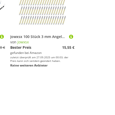
Jowxsx 100 Stück 3 mm Angelposen, Leuchtstab, fluoreszierend, dunkel, Leuchtstäbe, Angelposen, Zubehör, Korken, Posen, Angelzubehör, Angelkorken, Schwimmer und Bobber
von
Jowxsx
8 €
Bester Preis
15,55 €
gefunden bei
Amazon
zuletzt überprüft am 27.09.2025 um 00:03; der
Preis kann sich seitdem geändert haben.
Keine weiteren Anbieter