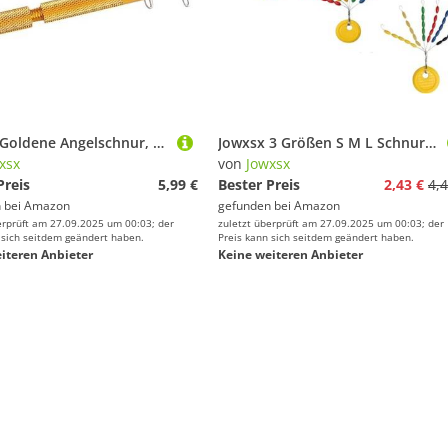
Jowxsx Goldene Angelschnur, Knotenbindungswerkzeug, manuell, tragbar, schnelle Angelschnur, Knoten, Knoten, Angelhaken, Bindewerkzeug, schnelles Angelzubehör, Zange und Werkzeuge
Jowxsx 3 Größen S M L Schnurstopper Set 90 Stück Vorteilspack Gummistopper für Posen Angeln Wirbel Spirolino Vorfach Angelzubehör Angelposen Stopper
xsx
von
Jowxsx
Preis
5,99 €
Bester Preis
2,43 €
4,4
 bei
Amazon
gefunden bei
Amazon
erprüft am 27.09.2025 um 00:03; der
zuletzt überprüft am 27.09.2025 um 00:03; der
 sich seitdem geändert haben.
Preis kann sich seitdem geändert haben.
iteren Anbieter
Keine weiteren Anbieter