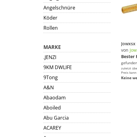
Angelschnüre
Köder
Rollen
MARKE
von
Jow
Bester 
.JENZI
gefunden
9KM DWLIFE
zuletzt üb
Preis kann
9Tong
Keine we
A&N
Abaodam
Aboiled
Abu Garcia
ACAREY