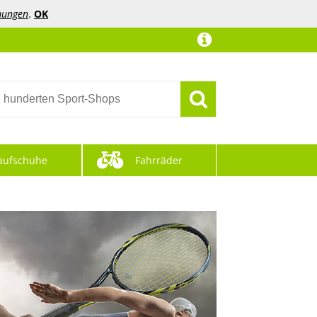
mungen
.
OK
aufschuhe
Fahrräder