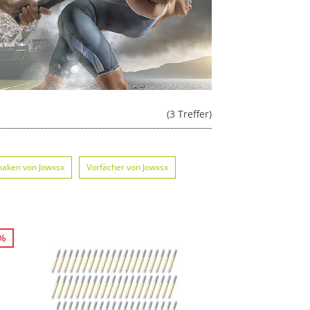
(3 Treffer)
haken von Jowxsx
Vorfächer von Jowxsx
6%