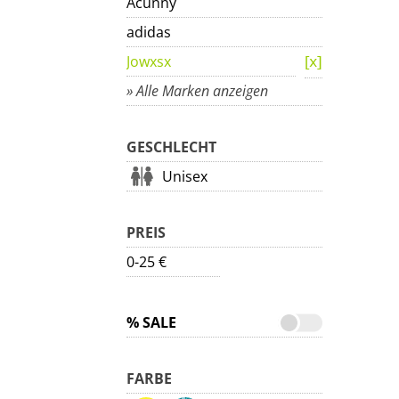
Acunny
adidas
Jowxsx
» Alle Marken anzeigen
GESCHLECHT
Unisex
PREIS
0-25 €
% SALE
FARBE