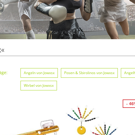
x«
äge:
Angeln von Jowxsx
Posen & Sbirolinos von Jowxsx
Angel
Wirbel von Jowxsx
- 4