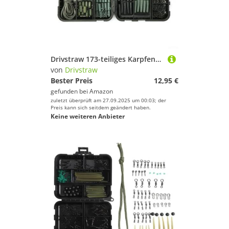
Drivstraw 173-teiliges Karpfenangel-Ausrüstungs-Set mit Drehknöpfen und Hubschrauber-Rig für Hering, Brassen, Gras, Karpfenangeln, große Karausche Karpfenangeln
von
Drivstraw
Bester Preis
12,95 €
gefunden bei
Amazon
zuletzt überprüft am 27.09.2025 um 00:03; der
Preis kann sich seitdem geändert haben.
Keine weiteren Anbieter