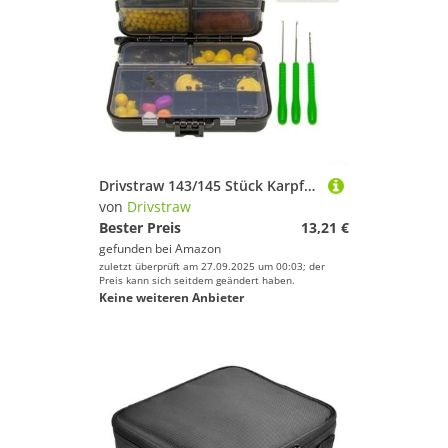
Drivstraw 143/145 Stück Karpfenangeln Terminal Tackle Box mit Haken, Wirbel, Perlen und Schlauch für Haarhubschrauber für Chod Rig Herstellung in Süß- und Salzwasser (145 Stück)
von
Drivstraw
Bester Preis
13,21 €
gefunden bei
Amazon
zuletzt überprüft am 27.09.2025 um 00:03; der
Preis kann sich seitdem geändert haben.
Keine weiteren Anbieter