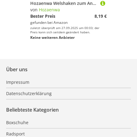
Hozaenwa Welshaken zum Angeln, Welshaken - Kohlenstoffstahl mit Widerhaken und Löchern | Angelhaken Tragbarer lebender Köderhaken Angelhaken aus Karbonstahl für Forellen
von
Hozaenwa
Bester Preis
8,19 €
gefunden bei
Amazon
zuletzt überprüft am 27.09.2025 um 00:03; der
Preis kann sich seitdem geändert haben.
Keine weiteren Anbieter
Über uns
Impressum
Datenschutzerklärung
Beliebteste Kategorien
Boxschuhe
Radsport