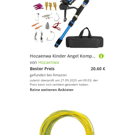
Hozaenwa Kinder Angel Komplettset | Teleskop Angelrute Komplettset,Spinnrute Mit Rolle Aufbewahrungstasche Anfänger Ausrüstung für Junge Angler und Mädchen Outdoor Süßwasser Salzwasser Aktivitäten
von
Hozaenwa
Bester Preis
20,60 €
gefunden bei
Amazon
zuletzt überprüft am 27.09.2025 um 00:03; der
Preis kann sich seitdem geändert haben.
Keine weiteren Anbieter