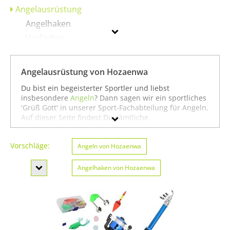
Angelausrüstung
Angelhaken
Vorfächer
Angelgeräte & Zubehör
Fliegenfischen
Angelausrüstung von Hozaenwa
Köder
Du bist ein begeisterter Sportler und liebst
Rollen
insbesondere
Angeln
? Dann sagen wir ein sportliches
'Grüß Gott' in unserer Sport-Fachabteilung für Angeln.
Ruten
Auf dieser Seite findest Du sämtliche
Angelausrüstung von Hozaenwa aus unserem
Sortiment. Du kannst auch gezielt
Angeln von
Hozaenwa
Vorschläge:
Hozaenwa
oder
Badminton von Hozaenwa
Angeln von Hozaenwa
suchen.
Oder Du schaust etwas breiter und siehst Dich auf
Geschlecht
unserer Seite mit sämtlichen Sportartikeln von
Angelhaken von Hozaenwa
Hozaenwa
oder unter allen Produkten für den Sport
Preis
Angeln von Hozaenwa
um. In jedem Fall wünschen wir
Vorfächer von Hozaenwa
Dir weiter viel Spaß und Erfolg beim Angeln!
Farbe