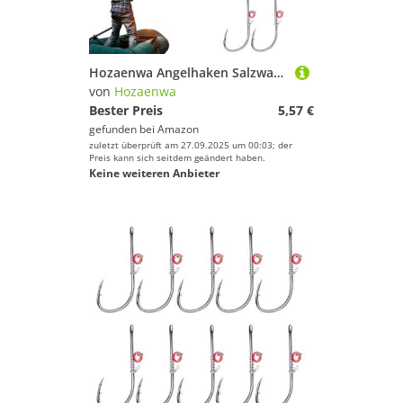
Hozaenwa Angelhaken Salzwasser, Lebendköderhaken,Angelhaken aus Kohlenstoffstahl mit Löchern - für lebende Köder, Salzwasser, Kohlenstoffstahl, mit Widerhaken und Löchern für Süßwasser
von
Hozaenwa
Bester Preis
5,57 €
gefunden bei
Amazon
zuletzt überprüft am 27.09.2025 um 00:03; der
Preis kann sich seitdem geändert haben.
Keine weiteren Anbieter