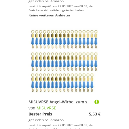
gefunden bei
Amazon
zuletzt überprüft am 27.09.2025 um 00:03; der
Preis kann sich seitdem geändert haben.
Keine weiteren Anbieter
MISUVRSE Angel-Wirbel zum schnellen Wechseln, 50 Stück, Schnurverbinder für schnelles Verbinden, Set für Zubehör, Angeln
von
MISUVRSE
Bester Preis
5,53 €
gefunden bei
Amazon
zuletzt überprüft am 27.09.2025 um 00:03; der