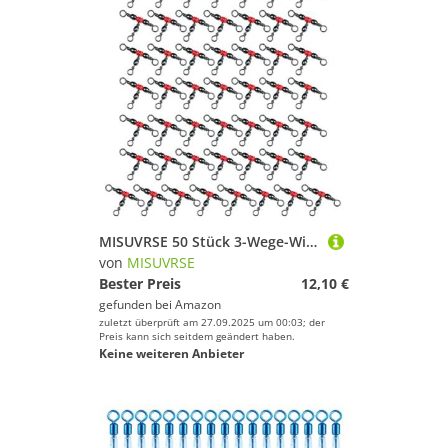
MISUVRSE 50 Stück 3-Wege-Wirbel Angelausrüstung, 3-Wege-Fässer, Verbindungsstücke, Schnurfässer, 3-fach mit Perlen
von
MISUVRSE
Bester Preis
12,10 €
gefunden bei
Amazon
zuletzt überprüft am 27.09.2025 um 00:03; der
Preis kann sich seitdem geändert haben.
Keine weiteren Anbieter