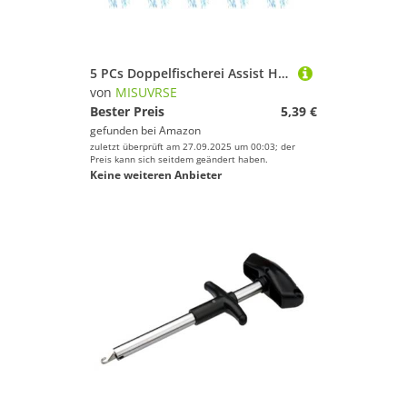
5 PCs Doppelfischerei Assist Hooks Kits Jig Assist Glow Haken Langsam Schnell Sturz Jigs Ausrüstung Zubehör Kleine Größe Jigginghaken Langsame Jigs Fischen
von
MISUVRSE
Bester Preis
5,39 €
gefunden bei
Amazon
zuletzt überprüft am 27.09.2025 um 00:03; der
Preis kann sich seitdem geändert haben.
Keine weiteren Anbieter