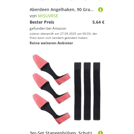
Aberdeen Angelhaken, 90 Grad, langer Schaft, Karbonstahl, V-gebogen, Barbaren-Haken, 50 Stück
von
MISUVRSE
Bester Preis
5,64 €
gefunden bei
Amazon
zuletzt überprüft am 27.09.2025 um 00:03; der
Preis kann sich seitdem geändert haben.
Keine weiteren Anbieter
3er-Set Stangenhülsen, Schutzhüllen, Befestigungsgurt, Ruten, Handschuhverschluss, Angelrutenspitzenabdeckungen und Rutenbindung, Outdoor-Ausrüstung