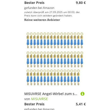
Bester Preis
9,80 €
gefunden bei
Amazon
zuletzt überprüft am 27.09.2025 um 00:03; der
Preis kann sich seitdem geändert haben.
Keine weiteren Anbieter
MISUVRSE Angel-Wirbel zum schnellen Wechseln, 50 Stück, Schnurverbinder für schnelles Verbinden, Set für Zubehör, Angeln
von
MISUVRSE
Bester Preis
5,41 €
gefunden bei
Amazon