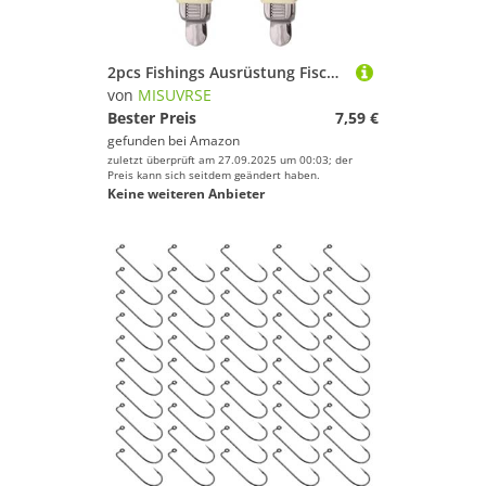
2pcs Fishings Ausrüstung Fischerei Rollensitzhalterhalter Stange Clip Clip Fischständer Klemmradhalter Tackle Fishing Rollensitze
von
MISUVRSE
Bester Preis
7,59 €
gefunden bei
Amazon
zuletzt überprüft am 27.09.2025 um 00:03; der
Preis kann sich seitdem geändert haben.
Keine weiteren Anbieter