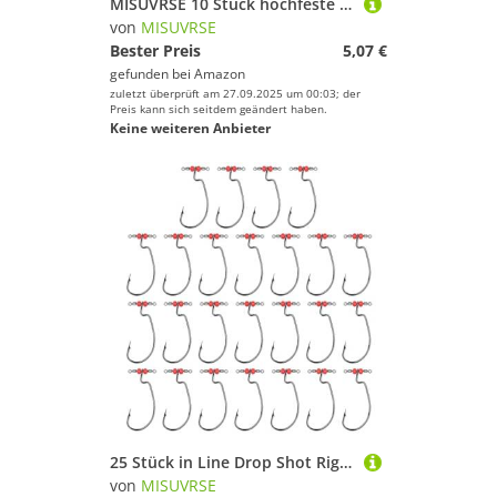
MISUVRSE 10 Stück hochfeste Angelfässer mit Verriegelungshaken, Köderverbinder, Clip-Wirbel und Clip
von
MISUVRSE
Bester Preis
5,07 €
gefunden bei
Amazon
zuletzt überprüft am 27.09.2025 um 00:03; der
Preis kann sich seitdem geändert haben.
Keine weiteren Anbieter
25 Stück in Line Drop Shot Rigs Wirbel Haken Schnellmontage Angeln Salzwasser Angelzubehör Wirbel
von
MISUVRSE