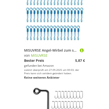
MISUVRSE Angel-Wirbel zum schnellen Wechseln, 50 Stück, Schnurverbinder für schnelles Verbinden, Set für Zubehör, Angeln
von
MISUVRSE
Bester Preis
5,87 €
gefunden bei
Amazon
zuletzt überprüft am 27.09.2025 um 00:03; der
Preis kann sich seitdem geändert haben.
Keine weiteren Anbieter