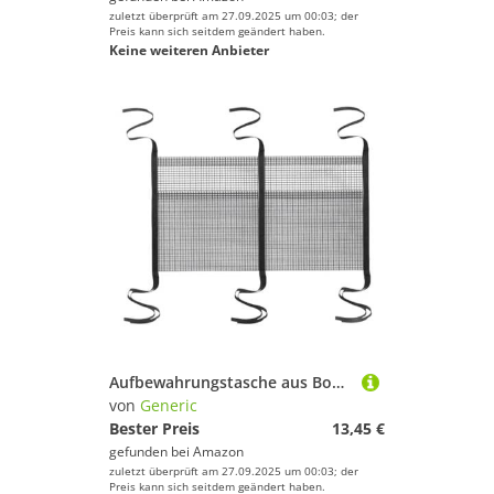
zuletzt überprüft am 27.09.2025 um 00:03; der
Preis kann sich seitdem geändert haben.
Keine weiteren Anbieter
Aufbewahrungstasche aus Boot – wasserdicht, wetterfest | UV-beständig, trockene Ausrüstung, schützt die Elemente | für Segelboot, Bootsbrücke & Wassersport
von
Generic
Bester Preis
13,45 €
gefunden bei
Amazon
zuletzt überprüft am 27.09.2025 um 00:03; der
Preis kann sich seitdem geändert haben.