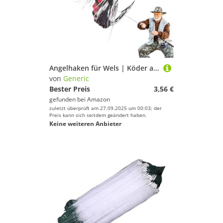
Angelhaken für Wels | Köder aus Forellenimitat mit Haken, Angelausrüstung für Fluss, Brücke, Tenkara, Schleppschleppe, Flussmittel, trocken, nass
von
Generic
Bester Preis
3,56 €
gefunden bei
Amazon
zuletzt überprüft am 27.09.2025 um 00:03; der
Preis kann sich seitdem geändert haben.
Keine weiteren Anbieter