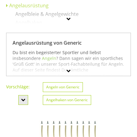
Angelausrüstung
Angelbleie & Angelgewichte
Angelhaken
Posen & Sbirolinos
Vorfächer
Angelausrüstung von Generic
Wirbel
Du bist ein begeisterter Sportler und liebst
Angelbekleidung
insbesondere
Angeln
? Dann sagen wir ein sportliches
'Grüß Gott' in unserer Sport-Fachabteilung für Angeln.
Angelboote
Auf dieser Seite findest Du sämtliche
Angelgeräte & Zubehör
Angelausrüstung von Generic aus unserem Sortiment.
Du kannst auch gezielt
American Football & Rugby von
Angelschnüre
Vorschläge:
Generic
oder
Angeln von Generic
Angeln von Generic
suchen. Oder Du
Bissanzeiger
schaust etwas breiter und siehst Dich auf unserer
Seite mit sämtlichen Sportartikeln von
Generic
oder
Eisangeln
Angelhaken von Generic
unter allen Produkten für den Sport
Angeln von
Fliegenfischen
Generic
um. In jedem Fall wünschen wir Dir weiter
Posen & Sbirolinos von Generic
Köder
viel Spaß und Erfolg beim Angeln!
Räuchermaterial
Wirbel von Generic
Vorfächer von Generic
Rollen