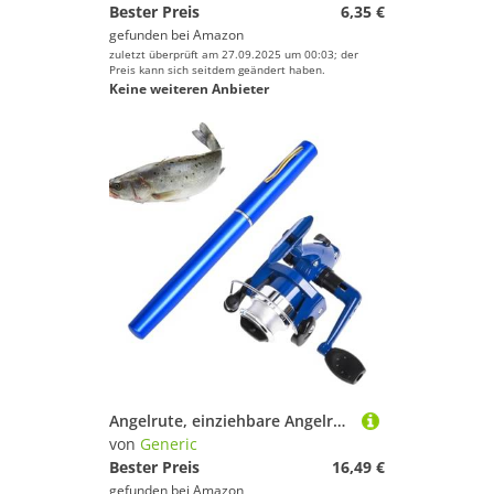
Bester Preis
6,35 €
gefunden bei
Amazon
zuletzt überprüft am 27.09.2025 um 00:03; der
Preis kann sich seitdem geändert haben.
Keine weiteren Anbieter
Angelrute, einziehbare Angelrute mit Rolle, 99 cm Stange, tragbare Ausrüstung für Damen und Herren, Angler-Dock, Reservoir, Fluss, Teich, See, Meer
von
Generic
Bester Preis
16,49 €
gefunden bei
Amazon