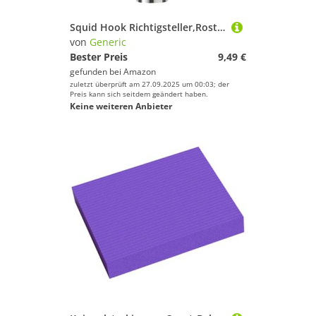
Squid Hook Richtigsteller,Rostfreie Tintenfisch Angelköder Ausrüstung Werkzeuge - Effizientes Korrekturwerkzeug Für Männer Ehemann Vater Outdoor Süßwasser Wartung Camping Abenteuer Salzwasser
von
Generic
Bester Preis
9,49 €
gefunden bei
Amazon
zuletzt überprüft am 27.09.2025 um 00:03; der
Preis kann sich seitdem geändert haben.
Keine weiteren Anbieter