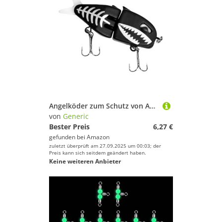
Angelköder zum Schutz von Angelködern mit realistischem Design, ideal für Wasser und Salz, tragbare Ausrüstung für Forellen, Barsch, Pans, Köder
von
Generic
Bester Preis
6,27 €
gefunden bei
Amazon
zuletzt überprüft am 27.09.2025 um 00:03; der
Preis kann sich seitdem geändert haben.
Keine weiteren Anbieter