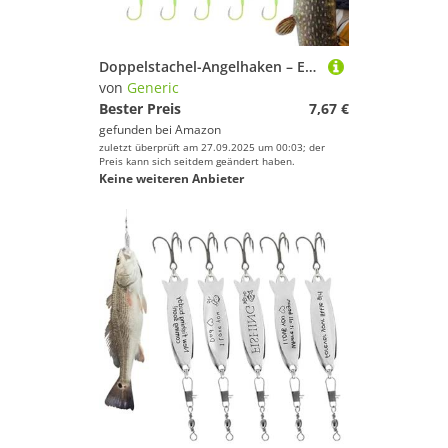
Doppelstachel-Angelhaken – Ersatzhaken für Angelköder, hochfeste Köder, Zubehör für Anfänger, Erwachsene
von
Generic
Bester Preis
7,67 €
gefunden bei
Amazon
zuletzt überprüft am 27.09.2025 um 00:03; der
Preis kann sich seitdem geändert haben.
Keine weiteren Anbieter