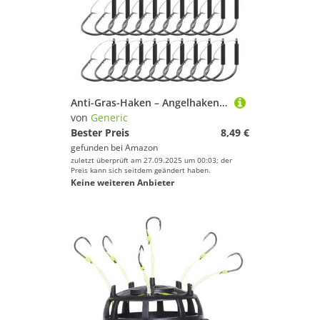
Anti-Gras-Haken – Angelhaken gegen Kräuter, 25 Karbonstahl, Fischerei, für alle Gewässer, Süß- und Salzwasser: Fluss, Teich, See
von
Generic
Bester Preis
8,49 €
gefunden bei
Amazon
zuletzt überprüft am 27.09.2025 um 00:03; der
Preis kann sich seitdem geändert haben.
Keine weiteren Anbieter