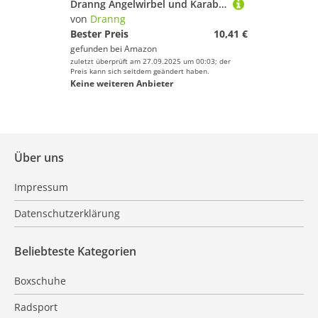
Dranng Angelwirbel und Karabiner, Kugellagerwirbel,Salzwasser-Kugellager-Schwenk-Sicherheitsverschlüsse | Angelgerät, Rolling Connector Wirbel, 210-teiliges Angelzubehör für
von
Dranng
Bester Preis
10,41 €
gefunden bei
Amazon
zuletzt überprüft am 27.09.2025 um 00:03; der
Preis kann sich seitdem geändert haben.
Keine weiteren Anbieter
Über uns
Impressum
Datenschutzerklärung
Beliebteste Kategorien
Boxschuhe
Radsport