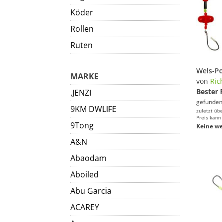
Köder
Rollen
Ruten
MARKE
von
Ric
Bester 
.JENZI
gefunden
9KM DWLIFE
zuletzt üb
Preis kann
9Tong
Keine we
A&N
Abaodam
Aboiled
Abu Garcia
ACAREY