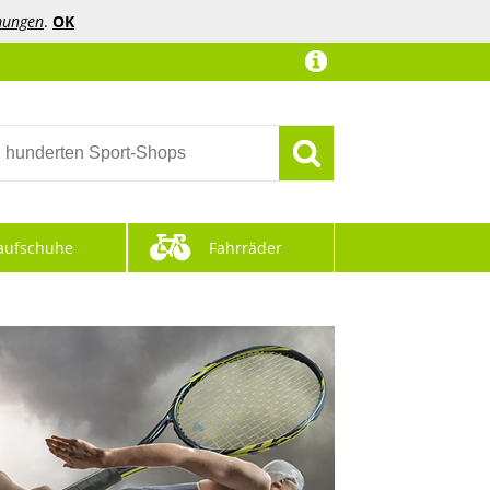
mungen
.
OK
aufschuhe
Fahrräder