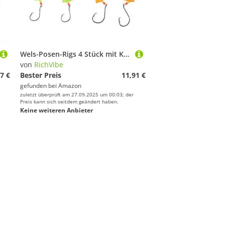
Wels-Posen-Rigs 4 Stück mit Kreishaken und drehbar für Hering-Rasseln neben Schaumstoffglocken-Indikatoren für effektives Angel-Rig-Setup, Zielen auf große Wels (Raketenglocken-Modell)
von
RichVibe
7 €
Bester Preis
11,91 €
gefunden bei
Amazon
zuletzt überprüft am 27.09.2025 um 00:03; der
Preis kann sich seitdem geändert haben.
Keine weiteren Anbieter