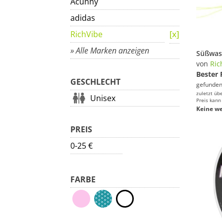
Acunny
adidas
RichVibe
» Alle Marken anzeigen
von
Ric
Bester 
GESCHLECHT
gefunden
zuletzt üb
Unisex
Preis kann
Keine we
PREIS
0-25 €
FARBE