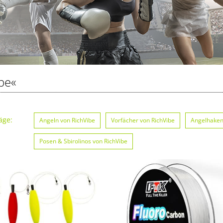
be«
äge:
Angeln von RichVibe
Vorfächer von RichVibe
Angelhaken
Posen & Sbirolinos von RichVibe