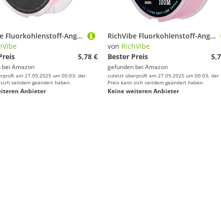
RichVibe Fluorkohlenstoff-Angelschnur mit Kohlefaser-Vorfach, weiche, transparente Schnur bietet verbesserte Festigkeit und reibungslose Handhabung, für alle Angeltechniken (2 - 0,23 mm - 4,3 kg, Rosa
RichVibe Fluorkohlenstoff-Angelschnur mit Kohlefaser-Vorfach, weiche, transparente Schnur bietet verbesserte Festigkeit und reibungslose Handhabung, für alle Angeltechniken (2,5–0,26 mm – 5,4 kg, Rosa
hVibe
von
RichVibe
Preis
5,78 €
Bester Preis
5,7
 bei
Amazon
gefunden bei
Amazon
erprüft am 27.09.2025 um 00:03; der
zuletzt überprüft am 27.09.2025 um 00:03; der
 sich seitdem geändert haben.
Preis kann sich seitdem geändert haben.
iteren Anbieter
Keine weiteren Anbieter