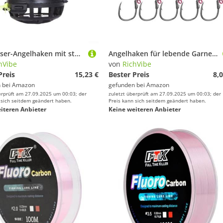
Süßwasser-Angelhaken mit starken Köderkäfigen zum Karpfenangeln, 4 Stück (5#, 4er-Pack)
Angelhaken für lebende Garnelen, Karbonstahl-Haken für effizientes Wels- und Barschangeln (3/0#), 10 Stück
hVibe
von
RichVibe
Preis
15,23 €
Bester Preis
8,0
 bei
Amazon
gefunden bei
Amazon
erprüft am 27.09.2025 um 00:03; der
zuletzt überprüft am 27.09.2025 um 00:03; der
 sich seitdem geändert haben.
Preis kann sich seitdem geändert haben.
iteren Anbieter
Keine weiteren Anbieter