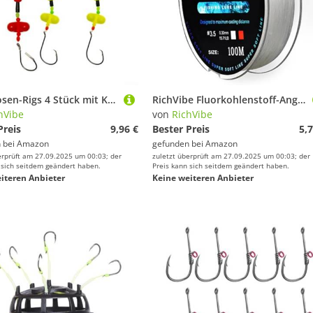
Wels-Posen-Rigs 4 Stück mit Kreishaken und drehbar für Hering-Rasseln neben Schaumstoffglocken-Indikatoren für effektives Angel-Rig-Setup, Zielen auf große Wels (Ohrglocken-Modell)
RichVibe Fluorkohlenstoff-Angelschnur mit Kohlefaser-Vorfach, weiche, transparente Schnur für verbesserte Festigkeit und reibungslose Handhabung, für alle Angeltechniken (1,0–0,165 mm – 2,4 kg, Weiß)
hVibe
von
RichVibe
Preis
9,96 €
Bester Preis
5,7
 bei
Amazon
gefunden bei
Amazon
erprüft am 27.09.2025 um 00:03; der
zuletzt überprüft am 27.09.2025 um 00:03; der
 sich seitdem geändert haben.
Preis kann sich seitdem geändert haben.
iteren Anbieter
Keine weiteren Anbieter