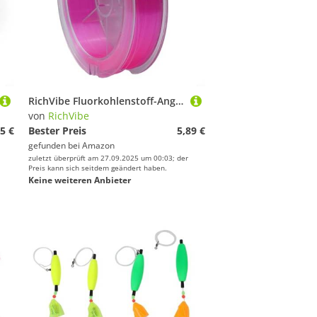
RichVibe Fluorkohlenstoff-Angelschnur mit Kohlefaser-Vorfach, weiche, transparente Schnur bietet verbesserte Festigkeit und reibungslose Handhabung, für alle Angeltechniken, 8 - 0,5 mm, 15,6 kg, Rosa
von
RichVibe
5 €
Bester Preis
5,89 €
gefunden bei
Amazon
zuletzt überprüft am 27.09.2025 um 00:03; der
Preis kann sich seitdem geändert haben.
Keine weiteren Anbieter