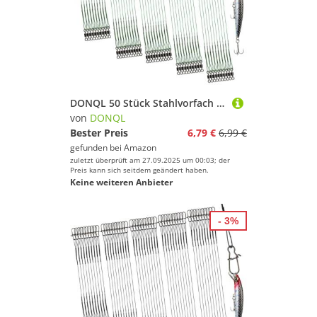
DONQL 50 Stück Stahlvorfach Hecht Angeln Set mit Wirbel & Karabiner, 5 Größen Vorfach Angeln Grün, 10/15/20/25/30cm Edelstahl Fischen Angelzubehör, Bissfeste Stahlvorfächer für Salzwasser Süßwasser
von
DONQL
Bester Preis
6,79 €
6,99 €
gefunden bei
Amazon
zuletzt überprüft am 27.09.2025 um 00:03; der
Preis kann sich seitdem geändert haben.
Keine weiteren Anbieter
- 3%