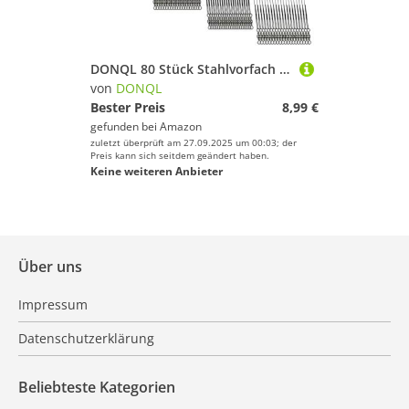
DONQL 80 Stück Stahlvorfach Hecht Angeln Set mit Wirbel & Karabiner, 4 Größen Vorfach Angeln Schwarz, 15/20/25/30cm Edelstahl Fischen Angelzubehör, Bissfeste Stahlvorfächer für Salzwasser Süßwasser
von
DONQL
Bester Preis
8,99 €
gefunden bei
Amazon
zuletzt überprüft am 27.09.2025 um 00:03; der
Preis kann sich seitdem geändert haben.
Keine weiteren Anbieter
Über uns
Impressum
Datenschutzerklärung
Beliebteste Kategorien