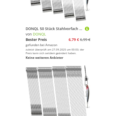
DONQL 50 Stück Stahlvorfach Hecht Angeln Set mit Wirbel & Karabiner, 5 Größen Vorfach Angeln Schwarz, 10/15/20/25/30cm Edelstahl Fischen Angelzubehör, Bissfeste Stahlvorfächer für Salzwasser Süßwasser
von
DONQL
Bester Preis
6,79 €
6,99 €
gefunden bei
Amazon
zuletzt überprüft am 27.09.2025 um 00:03; der
Preis kann sich seitdem geändert haben.
Keine weiteren Anbieter