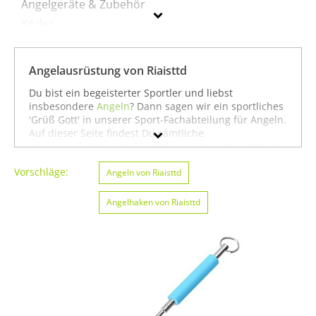
Angelgeräte & Zubehör
Köder
Rollen
Ruten
Angelausrüstung von Riaisttd
Du bist ein begeisterter Sportler und liebst
Riaisttd
insbesondere
Angeln
? Dann sagen wir ein sportliches
'Grüß Gott' in unserer Sport-Fachabteilung für Angeln.
Geschlecht
Auf dieser Seite findest Du sämtliche
Angelausrüstung von Riaisttd aus unserem Sortiment.
Du kannst auch gezielt
Angeln von Riaisttd
oder
Preis
Vorschläge:
Basketball von Riaisttd
Angeln von Riaisttd
suchen. Oder Du schaust
etwas breiter und siehst Dich auf unserer Seite mit
Farbe
sämtlichen Sportartikeln von
Riaisttd
oder unter allen
Angelhaken von Riaisttd
Produkten für den Sport
Angeln von Riaisttd
um. In
jedem Fall wünschen wir Dir weiter viel Spaß und
Erfolg beim Angeln!