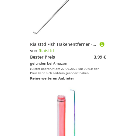
Riaisttd Fish Hakenentferner - Rostfreier Edelstahl Angelhaken Entferner,Korrosionsbeständiger Hakenentferner Für Süßwasser Salzwasser Fluss See Kayak Bass Forelle Lachs Wels
von
Riaisttd
Bester Preis
3,99 €
gefunden bei
Amazon
zuletzt überprüft am 27.09.2025 um 00:03; der
Preis kann sich seitdem geändert haben.
Keine weiteren Anbieter