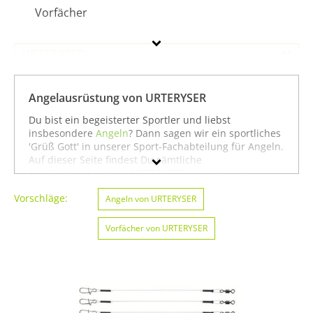
Vorfächer
URTERYSER
Geschlecht
Angelausrüstung von URTERYSER
Preis
Du bist ein begeisterter Sportler und liebst
insbesondere
Angeln
? Dann sagen wir ein sportliches
Farbe
'Grüß Gott' in unserer Sport-Fachabteilung für Angeln.
Auf dieser Seite findest Du sämtliche
Angelausrüstung von URTERYSER aus unserem
Sortiment. Du kannst auch gezielt
Angeln von
Vorschläge:
URTERYSER
oder
Angeln von URTERYSER
Jagd-Sport von URTERYSER
suchen.
Oder Du schaust etwas breiter und siehst Dich auf
unserer Seite mit sämtlichen Sportartikeln von
Vorfächer von URTERYSER
URTERYSER
oder unter allen Produkten für den Sport
Angeln von URTERYSER
um. In jedem Fall wünschen
wir Dir weiter viel Spaß und Erfolg beim Angeln!