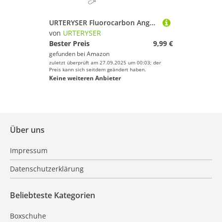
URTERYSER Fluorocarbon Angelvorfach Fluorocarbon Vorfach für Süßwasserangeln Fluorocarbon Vorfachschnur mit Wirbeln
von
URTERYSER
Bester Preis
9,99 €
gefunden bei
Amazon
zuletzt überprüft am 27.09.2025 um 00:03; der
Preis kann sich seitdem geändert haben.
Keine weiteren Anbieter
Über uns
Impressum
Datenschutzerklärung
Beliebteste Kategorien
Boxschuhe