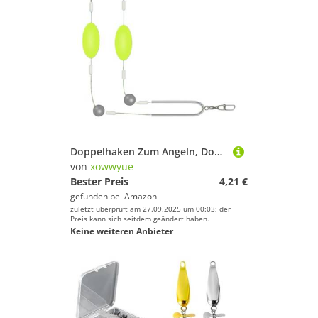
Doppelhaken Zum Angeln, Double-Hook Reverse Bottom Rig, Angelhaken Welsmontagen Fischereizubehör Für Wurf Trolling Outdoor Reisen Salzwasserangler 16,5x1x2cm
von
xowwyue
Bester Preis
4,21 €
gefunden bei
Amazon
zuletzt überprüft am 27.09.2025 um 00:03; der
Preis kann sich seitdem geändert haben.
Keine weiteren Anbieter