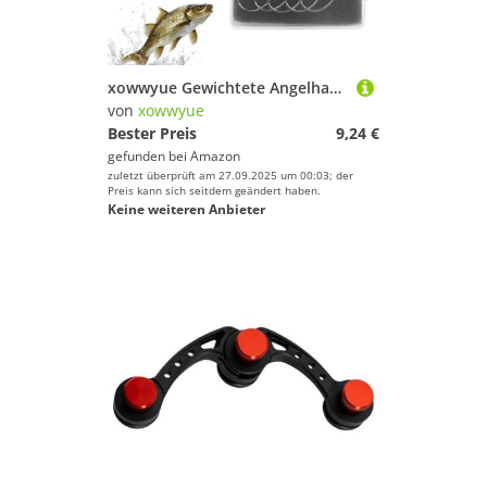
xowwyue Gewichtete Angelhaken | Zubehör für Eisangeln,Hängsichere Swimbaithaken für Salz- und Süßwasser Trolling Teich und Surf
von
xowwyue
Bester Preis
9,24 €
gefunden bei
Amazon
zuletzt überprüft am 27.09.2025 um 00:03; der
Preis kann sich seitdem geändert haben.
Keine weiteren Anbieter