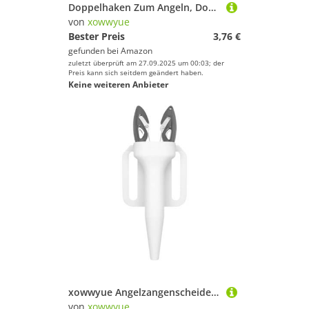
Doppelhaken Zum Angeln, Double-Hook Reverse Bottom Rig, Angelhaken Welsmontagen Fischereizubehör Für Wurf Trolling Outdoor Reisen Salzwasserangler 16,5x1x2cm
von
xowwyue
Bester Preis
3,76 €
gefunden bei
Amazon
zuletzt überprüft am 27.09.2025 um 00:03; der
Preis kann sich seitdem geändert haben.
Keine weiteren Anbieter
xowwyue Angelzangenscheide, robuste Angelzangenscheide, Outdoor-Ausrüstung, schützende Hüfttasche für Herren, Angler, Tiefsee, Wandern, Salzwasser, Boot, Süßwasser, Reisen, Geburtstag
von
xowwyue