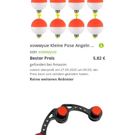
xowwyue Kleine Pose Angeln | 10 Stück Ovale Barsch Schwimmer - Gewichtete Eva-Schaumstoff Bojen Ausrüstung für Blaubarsche Crappie Sonnenbarsch Barsch Forellen
von
xowwyue
Bester Preis
5,82 €
gefunden bei
Amazon
zuletzt überprüft am 27.09.2025 um 00:03; der
Preis kann sich seitdem geändert haben.
Keine weiteren Anbieter