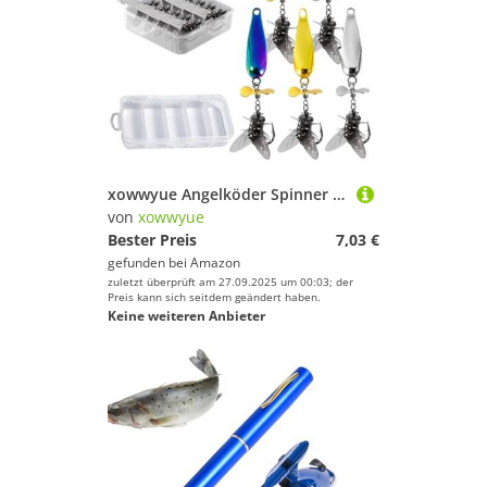
xowwyue Angelköder Spinner Köder | Angelzubehör für Spinnerköder,Mit Widerhaken Stabile Ausrüstung Für Raubfische Küste Fluss See Tiefwasser Werfen Schleppen Jiggen Flippen & Pitching Mit 3D Augen
von
xowwyue
Bester Preis
7,03 €
gefunden bei
Amazon
zuletzt überprüft am 27.09.2025 um 00:03; der
Preis kann sich seitdem geändert haben.
Keine weiteren Anbieter