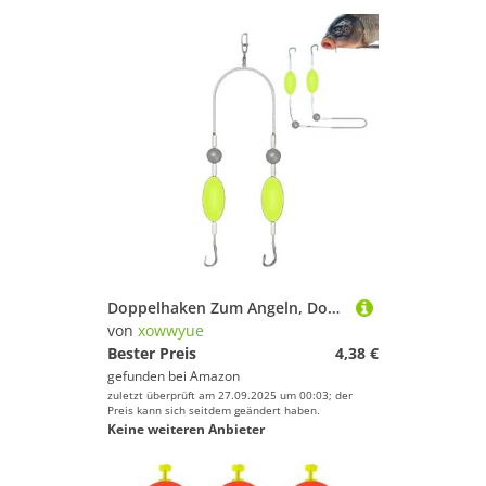
Doppelhaken Zum Angeln, Double-Hook Reverse Bottom Rig, Angelhaken Welsmontagen Fischereizubehör Für Wurf Trolling Outdoor Reisen Salzwasserangler 16,5x1x2cm
von
xowwyue
Bester Preis
4,38 €
gefunden bei
Amazon
zuletzt überprüft am 27.09.2025 um 00:03; der
Preis kann sich seitdem geändert haben.
Keine weiteren Anbieter