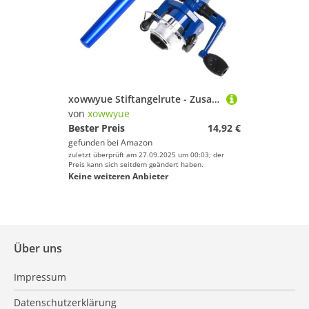
xowwyue Stiftangelrute - Zusammenklappbare Kleine Angelrute - 99cm Rute, rutschfeste Ausrüstung, tragbares Angel-Set für Frauen Männer Angler an See Hafen Meer Stausee Teich
von
xowwyue
Bester Preis
14,92 €
gefunden bei
Amazon
zuletzt überprüft am 27.09.2025 um 00:03; der
Preis kann sich seitdem geändert haben.
Keine weiteren Anbieter
Über uns
Impressum
Datenschutzerklärung