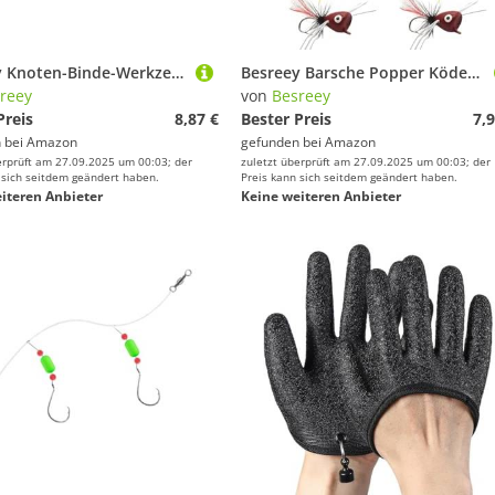
Besreey Knoten-Binde-Werkzeug | Knotenassistent | Zubehör für Angelknoten Verbinder Ausrüstung Angler Teich Stausee Süßwasser See Fluss Salzwasser
Besreey Barsche Popper Köder Fliegenfischen - Sortiment Popper Fliegenfischen Köder | Multifunktionale Fischfang Ausrüstung Süßwasserzubehör für Seebarsch Lachs Forelle Sonnenbarsch
reey
von
Besreey
Preis
8,87 €
Bester Preis
7,9
 bei
Amazon
gefunden bei
Amazon
erprüft am 27.09.2025 um 00:03; der
zuletzt überprüft am 27.09.2025 um 00:03; der
 sich seitdem geändert haben.
Preis kann sich seitdem geändert haben.
iteren Anbieter
Keine weiteren Anbieter