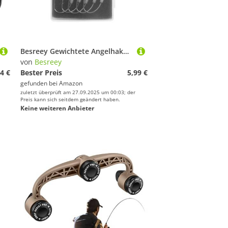
Besreey Gewichtete Angelhaken - Angelzubehör Für Salzwasser - Schnellsinkende Swimbait Haken für Fluss, Teich, Salzwasser, Brandung, Küstengewässer, Süßwasser und Trollangeln
von
Besreey
4 €
Bester Preis
5,99 €
gefunden bei
Amazon
zuletzt überprüft am 27.09.2025 um 00:03; der
Preis kann sich seitdem geändert haben.
Keine weiteren Anbieter