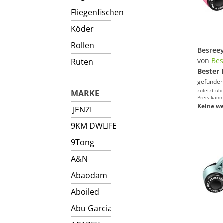
Fliegenfischen
Köder
Rollen
von
Bes
Ruten
Bester 
gefunden
zuletzt üb
MARKE
Preis kann
Keine we
.JENZI
9KM DWLIFE
9Tong
A&N
Abaodam
Aboiled
Abu Garcia