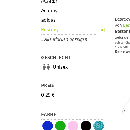
ACAREY
Acunny
adidas
von
Bes
Besreey
Bester 
gefunden
» Alle Marken anzeigen
zuletzt üb
Preis kann
Keine we
GESCHLECHT
Unisex
PREIS
0-25 €
FARBE