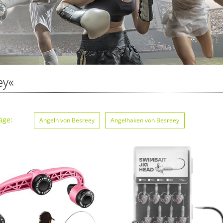
ey«
äge:
Angeln von Besreey
Angelhaken von Besreey