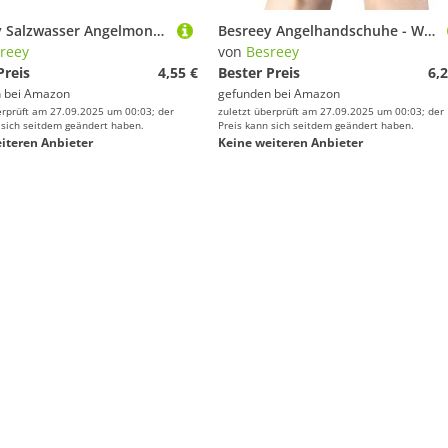
Besreey Salzwasser Angelmontagen, Küstenfischerei Ausrüstung, Haken Greifwerkzeug Set Für Salzwasser Pier Küste Forellenbarsch Wolfsbarsch Schnapper Flunder
Besreey Angelhandschuhe - Welsangeln Handschuhe Mit Magnetverschluss - Stichfeste Ausrüstung Zum Welsfang Für Angler Und Anglerinnen
reey
von
Besreey
Preis
4,55 €
Bester Preis
6,2
 bei
Amazon
gefunden bei
Amazon
erprüft am 27.09.2025 um 00:03; der
zuletzt überprüft am 27.09.2025 um 00:03; der
 sich seitdem geändert haben.
Preis kann sich seitdem geändert haben.
iteren Anbieter
Keine weiteren Anbieter