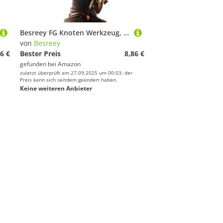
Besreey FG Knoten Werkzeug, Knotenassistent, Zubehör für Angelknoten Verbinder Ausrüstung Angler Teich Stausee Süßwasser See Fluss Salzwasser
von
Besreey
6 €
Bester Preis
8,86 €
gefunden bei
Amazon
zuletzt überprüft am 27.09.2025 um 00:03; der
Preis kann sich seitdem geändert haben.
Keine weiteren Anbieter