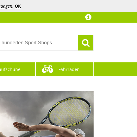
mungen
.
OK
aufschuhe
Fahrräder