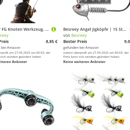
Besreey FG Knoten Werkzeug, Knotenassistent, Zubehör für Angelknoten Verbinder Ausrüstung Angler Teich Stausee Süßwasser See Fluss Salzwasser
Besreey Angel Jigköpfe | 15 Stück Angelhaken,rutschfeste Swimbait-Haken für Offshore-Trolling auf Wels Barsch Zander und Salzwasser-Crappie beim Angeln
reey
von
Besreey
Preis
8,85 €
Bester Preis
9,0
 bei
Amazon
gefunden bei
Amazon
erprüft am 27.09.2025 um 00:03; der
zuletzt überprüft am 27.09.2025 um 00:03; der
 sich seitdem geändert haben.
Preis kann sich seitdem geändert haben.
iteren Anbieter
Keine weiteren Anbieter