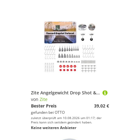
Posen & Sbirolinos
Vorfächer
Wirbel
Angelbekleidung
Angelboote
Angelgeräte & Zubehör
Angelschnüre
Bissanzeiger
Eisangeln
Fliegenfischen
Köder
Zite Angelgewicht Drop Shot & Finesse Starterbox XXL Barsch Zander Hecht Angeln Zubehör, (125-St)
Räuchermaterial
von
Zite
Rollen
Bester Preis
39,02 €
gefunden bei
OTTO
Ruten
zuletzt überprüft am 10.08.2026 um 01:17; der
Watschuhe & Anglerstiefel
Preis kann sich seitdem geändert haben.
Keine weiteren Anbieter