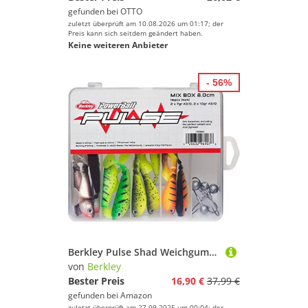
gefunden bei
OTTO
zuletzt überprüft am 10.08.2026 um 01:17; der
Preis kann sich seitdem geändert haben.
Keine weiteren Anbieter
- 56%
Berkley Pulse Shad Weichgummi Angelköder und Jigkopf Hakenset – Set aus Paddle Tail Soft Baits mit gewichtsangepassten Angelhaken für Hecht, Barsch, Zander
von
Berkley
Bester Preis
16,90 €
37,99 €
gefunden bei
Amazon
zuletzt überprüft am 27.09.2025 um 00:04; der