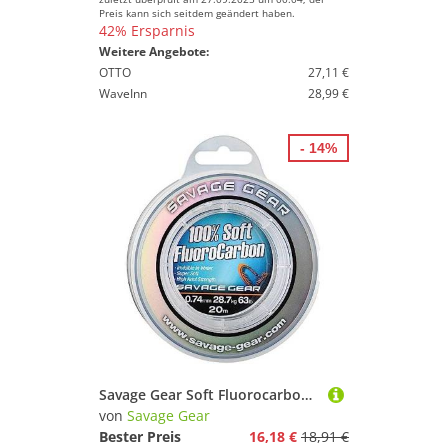
Preis kann sich seitdem geändert haben.
42% Ersparnis
Weitere Angebote:
OTTO
27,11 €
WaveInn
28,99 €
- 14%
Savage Gear Soft Fluorocarbon Schnur 0,74mm 20m 28,7kg Angelschnur monofil, Fluoro Carbon Schnur, Vorfachschnur, Leader für Vorfächer
von
Savage Gear
Bester Preis
16,18 €
18,91 €