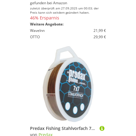
gefunden bei
Amazon
zuletzt überprüft am 27.09.2025 um 00:03; der
Preis kann sich seitdem geändert haben.
46% Ersparnis
Weitere Angebote:
WaveInn
21,99 €
OTTO
29,99 €
Predax Fishing Stahlvorfach 7x7 braun 6kg 10m Spule, Stahlvorfächer, Hechtvorfach, Zandervorfach, Barschvorfach, 49 fädiges Vorfach
von
Predax