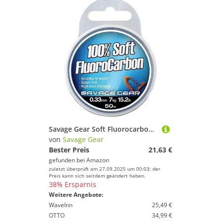
Marke
Geschlecht
25-50 €
% Sale
Farbe
Savage Gear Soft Fluorocarbon Schnur 0,92mm 15m 40,5kg Angelschnur monofil, Fluoro Carbon Schnur, Vorfachschnur, Leader für Vorfächer
von
Savage Gear
Bester Preis
21,63 €
gefunden bei
Amazon
zuletzt überprüft am 27.09.2025 um 00:03; der
Preis kann sich seitdem geändert haben.
38% Ersparnis
Weitere Angebote:
WaveInn
25,49 €
OTTO
34,99 €