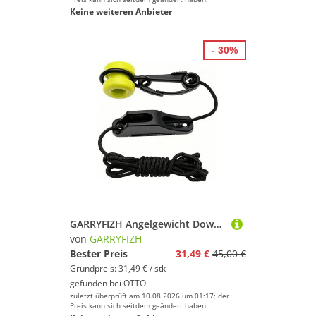
Keine weiteren Anbieter
- 30%
GARRYFIZH Angelgewicht Downrigger Retriever Kit mit 2.2m Seil Trolling Schleppangeln Grün, (Set), Schleppfischen, Salzwasserfest, Sicher & Leicht, Meeres-Zubehör
von
GARRYFIZH
Bester Preis
31,49 €
45,00 €
Grundpreis: 31,49 € / stk
gefunden bei
OTTO
zuletzt überprüft am 10.08.2026 um 01:17; der
Preis kann sich seitdem geändert haben.