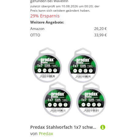
gefunden bei
WaveInn
zuletzt überprüft am 10.08.2026 um 00:20; der
Preis kann sich seitdem geändert haben.
29% Ersparnis
Weitere Angebote:
Amazon
26,20 €
OTTO
33,99 €
Predax Stahlvorfach 1x7 schwarz - 4 Spulen a 5m (14,20,27 & 41kg) - Vorfach zum BAU von Stingern & Stahlvorfächern
von
Predax