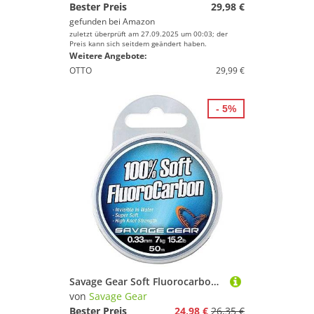
Bester Preis
29,98 €
gefunden bei
Amazon
zuletzt überprüft am 27.09.2025 um 00:03; der
Preis kann sich seitdem geändert haben.
Weitere Angebote:
OTTO
29,99 €
- 5%
Savage Gear Soft Fluorocarbon Schnur 1,0mm 15m 50,5kg Angelschnur monofil, Fluoro Carbon Schnur, Vorfachschnur, Leader für Vorfächer
von
Savage Gear
Bester Preis
24,98 €
26,35 €