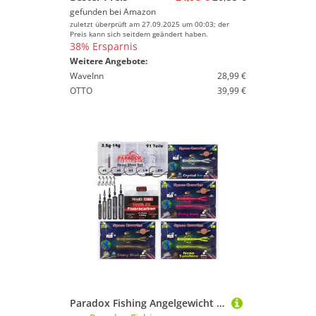
gefunden bei
Amazon
zuletzt überprüft am 27.09.2025 um 00:03; der
Preis kann sich seitdem geändert haben.
38% Ersparnis
Weitere Angebote:
WaveInn
28,99 €
OTTO
39,99 €
Paradox Fishing Angelgewicht Dropshot Komplett Set 91 Teile, (Spar-Set, Komplett Set), 40 UV-aktive 7cm Creature Baits