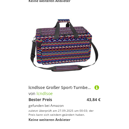
Keine weiteren Anbieter
lcndlsoe Großer Sport-Turnbeutel, 30 l, Seesack für Reisen, Workout, Fitness & Sport – niedliche Katze in verschiedenen Posen, Mehrfarbig 9, 25x48x26cm/9.84x18.9x10.24in, Taschen-Organizer
von
lcndlsoe
Bester Preis
43,84 €
gefunden bei
Amazon
zuletzt überprüft am 27.09.2025 um 00:03; der
Preis kann sich seitdem geändert haben.
Keine weiteren Anbieter