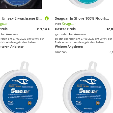
Seaguar Unisex-Erwachsene Blue Label Big Game 110 Fluorcarbon Angelschnur Vorfach, Transparent, 110yds 180lbs
Seaguar In Shore 100% Fluorkohlenstoff-Vorfach, Transparent, 50-Pounds/100-Yards
guar
von
Seaguar
Preis
319,14 €
Bester Preis
32,8
 bei
Amazon
gefunden bei
Amazon
erprüft am 27.09.2025 um 00:04; der
zuletzt überprüft am 27.09.2025 um 00:04; der
 sich seitdem geändert haben.
Preis kann sich seitdem geändert haben.
iteren Anbieter
Weitere Angebote:
Amazon
32,