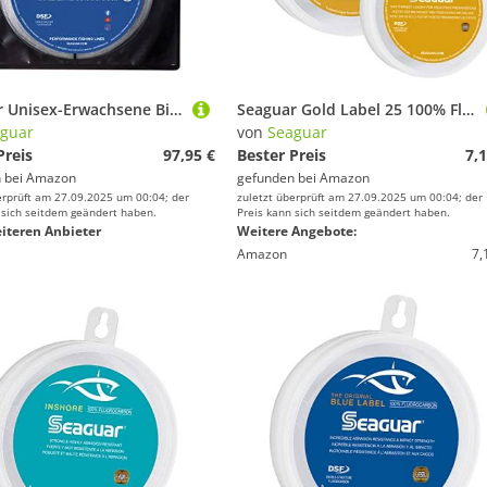
Seaguar Unisex-Erwachsene Big Game Blue Label 100% Fluorkohlenstoff-Vorfach, farblos, 30 meters/180lbs
Seaguar Gold Label 25 100% Fluorkohlenstoff-Vorfach, Transparent, 4lbs/25yds
guar
von
Seaguar
Preis
97,95 €
Bester Preis
7,1
 bei
Amazon
gefunden bei
Amazon
erprüft am 27.09.2025 um 00:04; der
zuletzt überprüft am 27.09.2025 um 00:04; der
 sich seitdem geändert haben.
Preis kann sich seitdem geändert haben.
iteren Anbieter
Weitere Angebote:
Amazon
7,