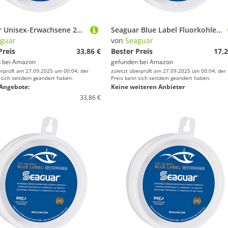
Seaguar Unisex-Erwachsene 20FC100 Blue Label Fluorocarbon-Vorfach, 91 m, 9 kg, Transparent, 20lbs/100yds
Seaguar Blue Label Fluorkohlenstoff-Vorfach, durchsichtig, 15-Pounds/25-Yards
guar
von
Seaguar
Preis
33,86 €
Bester Preis
17,2
 bei
Amazon
gefunden bei
Amazon
erprüft am 27.09.2025 um 00:04; der
zuletzt überprüft am 27.09.2025 um 00:04; der
 sich seitdem geändert haben.
Preis kann sich seitdem geändert haben.
Angebote:
Keine weiteren Anbieter
33,86 €