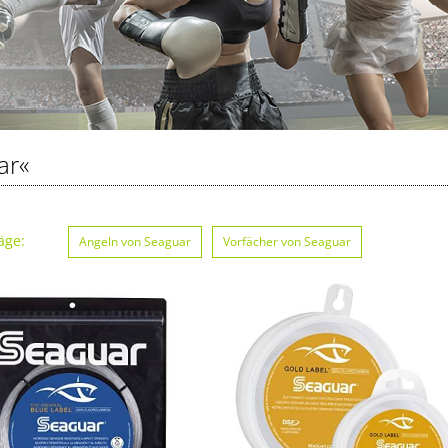
ar«
äge:
Angeln von Seaguar
Vorfächer von Seaguar