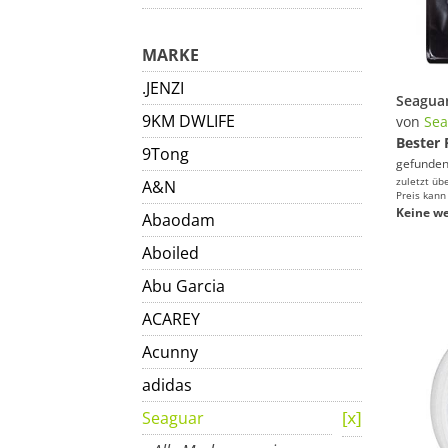
MARKE
.JENZI
9KM DWLIFE
von
Sea
Bester 
9Tong
gefunden
zuletzt üb
A&N
Preis kann
Keine we
Abaodam
Aboiled
Abu Garcia
ACAREY
Acunny
adidas
Seaguar