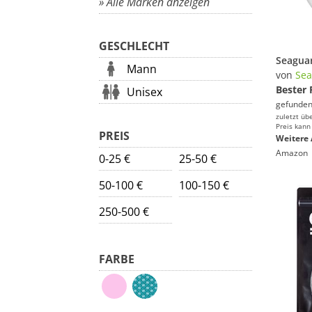
» Alle Marken anzeigen
GESCHLECHT
Mann
von
Sea
Bester 
Unisex
gefunden
zuletzt üb
Preis kann
PREIS
Weitere 
Amazon
0-25 €
25-50 €
50-100 €
100-150 €
250-500 €
FARBE