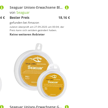
Seaguar Unisex-Erwachsene Blue Label Angelschnurvorfach aus 100% Fluorkohlenstoff, Transparent, 12lbs/50yds
von
Seaguar
4 €
Bester Preis
18,16 €
gefunden bei
Amazon
zuletzt überprüft am 27.09.2025 um 00:04; der
Preis kann sich seitdem geändert haben.
Keine weiteren Anbieter
Seaguar Unisex-Erwachsene Gold Label 50 Fluorcarbon Angelschnur Vorfach, Transparent, 50yds