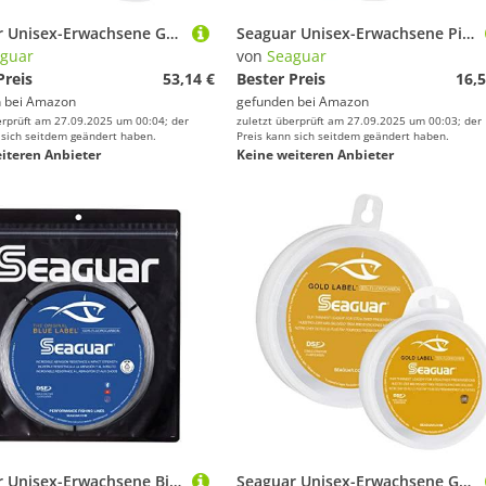
Seaguar Unisex-Erwachsene Gold Label 50 Fluorcarbon Angelschnur Vorfach, Transparent, 40lb/50yds
Seaguar Unisex-Erwachsene Pink Label 100% Fluorkohlenstoff-Vorfach, Rose, 15lbs/25yds
guar
von
Seaguar
Preis
53,14 €
Bester Preis
16,5
 bei
Amazon
gefunden bei
Amazon
erprüft am 27.09.2025 um 00:04; der
zuletzt überprüft am 27.09.2025 um 00:03; der
 sich seitdem geändert haben.
Preis kann sich seitdem geändert haben.
iteren Anbieter
Keine weiteren Anbieter
Seaguar Unisex-Erwachsene Big Game Blue Label 100% Fluorkohlenstoff-Vorfach, farblos, 200-Pounds
Seaguar Unisex-Erwachsene Gold Label 50 Fluorcarbon Angelschnur Vorfach, Transparent, 80lbs/50yds