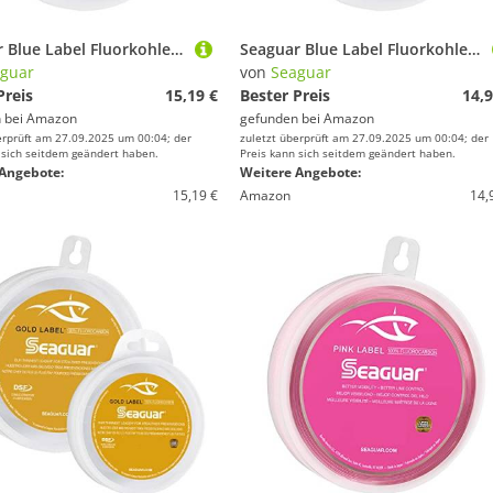
Seaguar Blue Label Fluorkohlenstoff-Vorfach, durchsichtig, 6-Pounds/25-Yards
Seaguar Blue Label Fluorkohlenstoff-Vorfach, durchsichtig, 4-Pounds/25-Yards
guar
von
Seaguar
Preis
15,19 €
Bester Preis
14,9
 bei
Amazon
gefunden bei
Amazon
erprüft am 27.09.2025 um 00:04; der
zuletzt überprüft am 27.09.2025 um 00:04; der
 sich seitdem geändert haben.
Preis kann sich seitdem geändert haben.
Angebote:
Weitere Angebote:
15,19 €
Amazon
14,