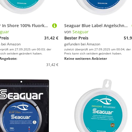
Seaguar In Shore 100% Fluorkohlenstoff-Vorfach, Transparent, 40-Pounds/100-Yards
Seaguar Blue Label Angelschnurvorfach aus 100% Fluorkohlenstoff, farblos, 30lbs/100yds
guar
von
Seaguar
Preis
31,42 €
Bester Preis
51,9
 bei
Amazon
gefunden bei
Amazon
erprüft am 27.09.2025 um 00:03; der
zuletzt überprüft am 27.09.2025 um 00:04; der
 sich seitdem geändert haben.
Preis kann sich seitdem geändert haben.
Angebote:
Keine weiteren Anbieter
31,42 €