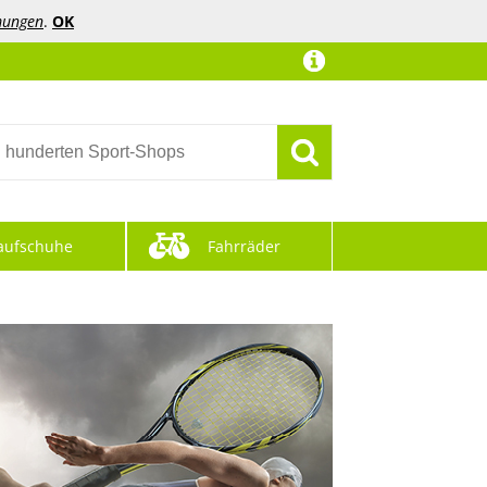
mungen
.
OK
aufschuhe
Fahrräder