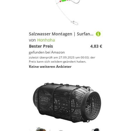
Salzwasser Montagen | Surfang Ausrüstung - Köder System Set Zum Fang Von Pompano Forelle Barsch Angelruten Zubehör Für See Fluss Küste
von
Honhoha
Bester Preis
4,83 €
gefunden bei
Amazon
zuletzt überprüft am 27.09.2025 um 00:03; der
Preis kann sich seitdem geändert haben.
Keine weiteren Anbieter