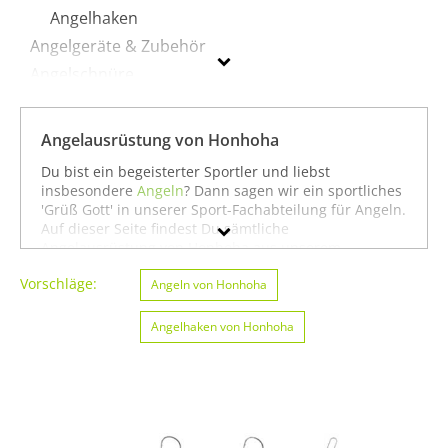
Angelhaken
Angelgeräte & Zubehör
Angelschnüre
Fliegenfischen
Köder
Angelausrüstung von Honhoha
Rollen
Du bist ein begeisterter Sportler und liebst
Ruten
insbesondere
Angeln
? Dann sagen wir ein sportliches
'Grüß Gott' in unserer Sport-Fachabteilung für Angeln.
Auf dieser Seite findest Du sämtliche
Honhoha
Angelausrüstung von Honhoha aus unserem
Sortiment. Du kannst auch gezielt
Angeln von
Vorschläge:
Geschlecht
Honhoha
oder
Badminton von Honhoha
Angeln von Honhoha
suchen. Oder
Du schaust etwas breiter und siehst Dich auf unserer
Preis
Seite mit sämtlichen Sportartikeln von
Honhoha
oder
Angelhaken von Honhoha
unter allen Produkten für den Sport
Angeln von
Honhoha
um. In jedem Fall wünschen wir Dir weiter
Farbe
viel Spaß und Erfolg beim Angeln!