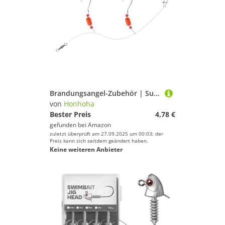
Brandungsangel-Zubehör | Surfang Ausrüstung,Köder System Set Zum Fang Von Pompano Forelle Barsch Angelruten Zubehör Für See Fluss Küste
von
Honhoha
Bester Preis
4,78 €
gefunden bei
Amazon
zuletzt überprüft am 27.09.2025 um 00:03; der
Preis kann sich seitdem geändert haben.
Keine weiteren Anbieter