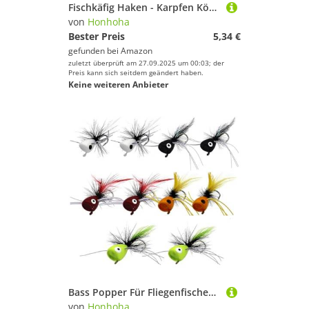
Fischkäfig Haken - Karpfen Köderfalle mit 7 Haken,Köderhalter Set Fischfang Ausrüstung Zubehör Für Anfänger Erwachsene Amateure Enthusiasten
von
Honhoha
Bester Preis
5,34 €
gefunden bei
Amazon
zuletzt überprüft am 27.09.2025 um 00:03; der
Preis kann sich seitdem geändert haben.
Keine weiteren Anbieter
Bass Popper Für Fliegenfischen | Sortiment Angelköder Popper Fliegen - Multifunktionale Fischfang Ausrüstung Süßwasserzubehör für Seebarsch Lachs Forelle Sonnenbarsch
von
Honhoha