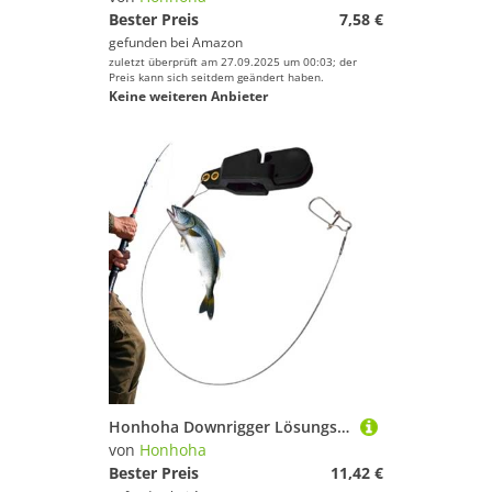
Bester Preis
7,58 €
gefunden bei
Amazon
zuletzt überprüft am 27.09.2025 um 00:03; der
Preis kann sich seitdem geändert haben.
Keine weiteren Anbieter
Honhoha Downrigger Lösungsclip | Einstellbare Ausrüstung,Angel Downrigger Schnur-Auslöser,Für Offshore Dünge Frischwasser Salzwasser Angeln
von
Honhoha
Bester Preis
11,42 €