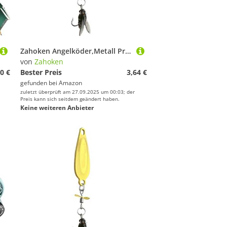
Zahoken Angelköder,Metall Propeller Weichköder Forellen - Realistischer Schwimmköder Fliegenfischen Ausrüstung für Meer Kajak Fluss Süßwasser Salzwasser Anfänger und erfahrene Angler
von
Zahoken
0 €
Bester Preis
3,64 €
gefunden bei
Amazon
zuletzt überprüft am 27.09.2025 um 00:03; der
Preis kann sich seitdem geändert haben.
Keine weiteren Anbieter