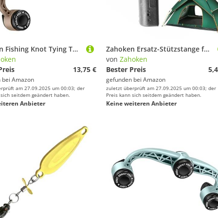
Zahoken Fishing Knot Tying Tool, Angelhaspel-Knotenwerkzeug, Zubehör für Angelknoten Verbinder Ausrüstung Angler Teich Stausee Süßwasser See Fluss Salzwasser
Zahoken Ersatz-Stützstange für Baldachin, hochfeste Zeltstützgelenke, Reparatur, benutzerfreundliches Zubehör, Ausrüstung für Reisen, Freunde, Kollegen, Familie
hoken
von
Zahoken
Preis
13,75 €
Bester Preis
5,4
 bei
Amazon
gefunden bei
Amazon
erprüft am 27.09.2025 um 00:03; der
zuletzt überprüft am 27.09.2025 um 00:03; der
 sich seitdem geändert haben.
Preis kann sich seitdem geändert haben.
iteren Anbieter
Keine weiteren Anbieter