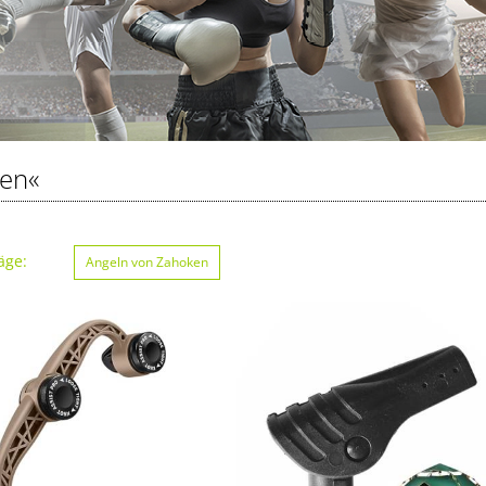
en«
äge:
Angeln von Zahoken