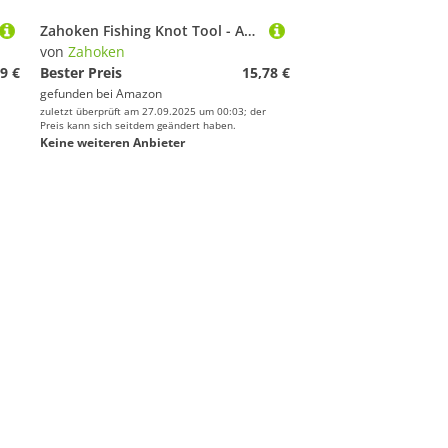
Zahoken Fishing Knot Tool - Angelhaspel-Knotenwerkzeug,Zubehör für Angelknoten Verbinder Ausrüstung Angler Teich Stausee Süßwasser See Fluss Salzwasser
von
Zahoken
9 €
Bester Preis
15,78 €
gefunden bei
Amazon
zuletzt überprüft am 27.09.2025 um 00:03; der
Preis kann sich seitdem geändert haben.
Keine weiteren Anbieter