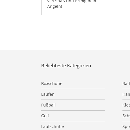
viel Spaß und Erfolg beim
Angeln!
Beliebteste Kategorien
Boxschuhe
Rad
Laufen
Han
Fußball
Kle
Golf
Sc
Laufschuhe
Spo