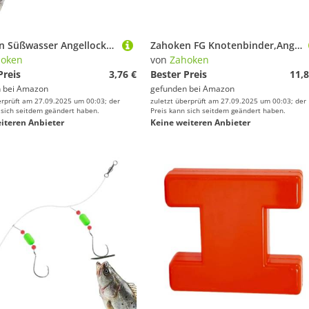
Zahoken Süßwasser Angellockstäbe - Metall Propeller Weichköder Forellen - Realistischer Schwimmköder Fliegenfischen Ausrüstung für Meer Kajak Fluss Süßwasser Salzwasser Anfänger und erfahrene Angler
Zahoken FG Knotenbinder,Angelhaspel-Knotenwerkzeug | Zubehör für Angelknoten Verbinder Ausrüstung Angler Teich Stausee Süßwasser See Fluss Salzwasser
hoken
von
Zahoken
Preis
3,76 €
Bester Preis
11,8
 bei
Amazon
gefunden bei
Amazon
erprüft am 27.09.2025 um 00:03; der
zuletzt überprüft am 27.09.2025 um 00:03; der
 sich seitdem geändert haben.
Preis kann sich seitdem geändert haben.
iteren Anbieter
Keine weiteren Anbieter