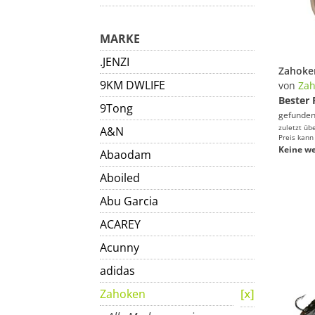
MARKE
.JENZI
9KM DWLIFE
von
Za
Bester 
9Tong
gefunden
zuletzt üb
A&N
Preis kann
Keine we
Abaodam
Aboiled
Abu Garcia
ACAREY
Acunny
adidas
Zahoken