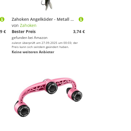
Zahoken Angelköder - Metall Propeller Weichköder Forellen,Realistischer Schwimmköder Fliegenfischen Ausrüstung für Meer Kajak Fluss Süßwasser Salzwasser Anfänger und erfahrene Angler
von
Zahoken
9 €
Bester Preis
3,74 €
gefunden bei
Amazon
zuletzt überprüft am 27.09.2025 um 00:03; der
Preis kann sich seitdem geändert haben.
Keine weiteren Anbieter