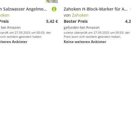
Zahoken Salzwasser Angelmontagen - Küstenfischerei Ausrüstung - Köder System Set Zum Fang Von Pompano Forelle Barsch Angelruten Zubehör Für See Fluss Küste
Zahoken H-Block-Marker für Angeln, H-Blockmarker, Ausrüstung, Bojen-Ausrüstung, präzises Zubehör, H-Marker für Karpfenangeln, Endausrüstung, H-Schwimmerschnur
hoken
von
Zahoken
Preis
5,42 €
Bester Preis
4,2
 bei
Amazon
gefunden bei
Amazon
erprüft am 27.09.2025 um 00:03; der
zuletzt überprüft am 27.09.2025 um 00:03; der
 sich seitdem geändert haben.
Preis kann sich seitdem geändert haben.
iteren Anbieter
Keine weiteren Anbieter