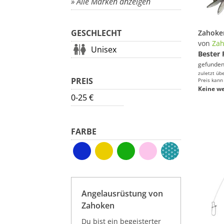
» Alle Marken anzeigen
GESCHLECHT
von
Za
Unisex
Bester 
gefunden
zuletzt üb
PREIS
Preis kann
Keine we
0-25 €
FARBE
Angelausrüstung von
Zahoken
Du bist ein begeisterter