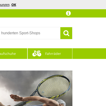
mungen
.
OK
aufschuhe
Fahrräder