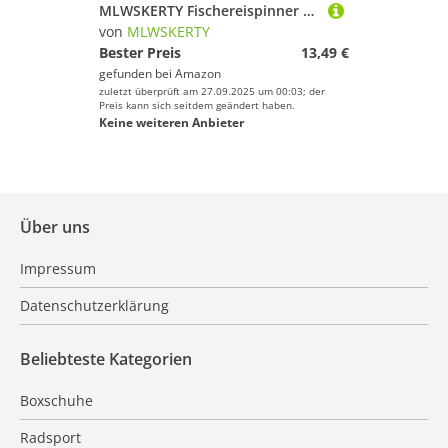
MLWSKERTY Fischereispinner Hartköder Löffel Köder Mit Aufbewahrungstasche Künstliche Köder Spinner Teil Fliegenhaken Pailletten Box Ausrüstung Pailletten Tackle Storage Fly Lure wasserdichte Behälter
von
MLWSKERTY
Bester Preis
13,49 €
gefunden bei
Amazon
zuletzt überprüft am 27.09.2025 um 00:03; der
Preis kann sich seitdem geändert haben.
Keine weiteren Anbieter
Über uns
Impressum
Datenschutzerklärung
Beliebteste Kategorien
Boxschuhe
Radsport