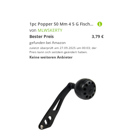
1pc Popper 50 Mm 4 5 G Fischereiköder Kurbelköder Kurbel Köder Köder Tackle Trele Hooks Angelhaken Für Hüte Weiß
von
MLWSKERTY
Bester Preis
3,79 €
gefunden bei
Amazon
zuletzt überprüft am 27.09.2025 um 00:03; der
Preis kann sich seitdem geändert haben.
Keine weiteren Anbieter