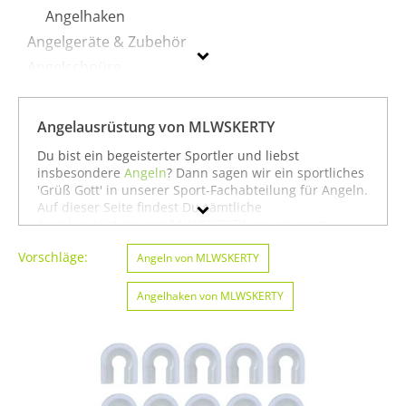
Angelhaken
Angelgeräte & Zubehör
Angelschnüre
Fliegenfischen
Köder
Angelausrüstung von MLWSKERTY
Ruten
Du bist ein begeisterter Sportler und liebst
insbesondere
Angeln
? Dann sagen wir ein sportliches
'Grüß Gott' in unserer Sport-Fachabteilung für Angeln.
MLWSKERTY
Auf dieser Seite findest Du sämtliche
Angelausrüstung von MLWSKERTY aus unserem
Geschlecht
Sortiment. Du kannst auch gezielt
Angeln von
Vorschläge:
MLWSKERTY
oder
Angeln von MLWSKERTY
Badminton von MLWSKERTY
Preis
suchen. Oder Du schaust etwas breiter und siehst
Dich auf unserer Seite mit sämtlichen Sportartikeln
Angelhaken von MLWSKERTY
Farbe
von
MLWSKERTY
oder unter allen Produkten für den
Sport
Angeln von MLWSKERTY
um. In jedem Fall
wünschen wir Dir weiter viel Spaß und Erfolg beim
Angeln!