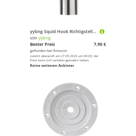
yybng Squid Hook Richtigsteller - Rostfreie Tintenfisch Angelköder Ausrüstung Werkzeuge | Effizientes Korrekturwerkzeug Für Männer Ehemann Vater Outdoor Süßwasser Wartung Camping Abenteuer Salzwasser
von
yybng
Bester Preis
7,90 €
gefunden bei
Amazon
zuletzt überprüft am 27.09.2025 um 00:03; der
Preis kann sich seitdem geändert haben.
Keine weiteren Anbieter