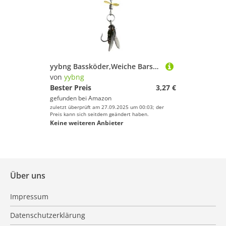
yybng Bassköder,Weiche Barschköder mit rotierendem Schwanz - Realistischer Schwimmköder Fliegenfischen Ausrüstung für Meer Kajak Fluss Süßwasser Salzwasser Anfänger und erfahrene Angler
von
yybng
Bester Preis
3,27 €
gefunden bei
Amazon
zuletzt überprüft am 27.09.2025 um 00:03; der
Preis kann sich seitdem geändert haben.
Keine weiteren Anbieter
Über uns
Impressum
Datenschutzerklärung