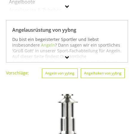
Angelboote
Angelgeräte & Zubehör
Angelschnüre
Fliegenfischen
Angelausrüstung von yybng
Köder
Du bist ein begeisterter Sportler und liebst
insbesondere
Angeln
? Dann sagen wir ein sportliches
'Grüß Gott' in unserer Sport-Fachabteilung für Angeln.
yybng
Auf dieser Seite findest Du sämtliche
Angelausrüstung von yybng aus unserem Sortiment.
Geschlecht
Du kannst auch gezielt
Angeln von yybng
oder
Vorschläge:
Baseball von yybng
Angeln von yybng
suchen. Oder Du schaust etwas
Angelhaken von yybng
Preis
breiter und siehst Dich auf unserer Seite mit
sämtlichen Sportartikeln von
yybng
oder unter allen
Farbe
Produkten für den Sport
Angeln von yybng
um. In
jedem Fall wünschen wir Dir weiter viel Spaß und
Erfolg beim Angeln!