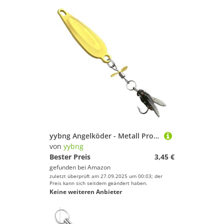
yybng Angelköder - Metall Propeller Weichköder Forellen,Realistischer Schwimmköder Fliegenfischen Ausrüstung für Meer Kajak Fluss Süßwasser Salzwasser Anfänger und erfahrene Angler
von
yybng
Bester Preis
3,45 €
gefunden bei
Amazon
zuletzt überprüft am 27.09.2025 um 00:03; der
Preis kann sich seitdem geändert haben.
Keine weiteren Anbieter