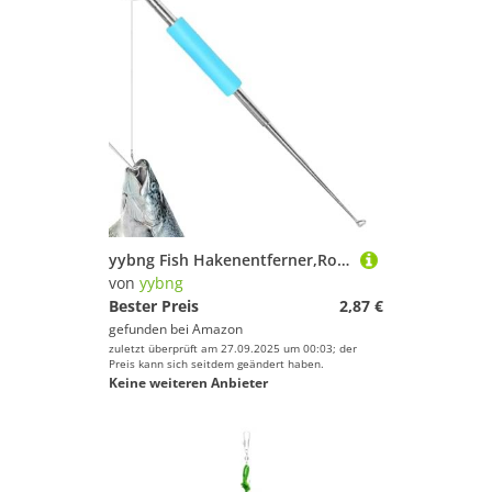
yybng Fish Hakenentferner,Rostfreier Edelstahl Angelhaken Entferner | Korrosionsbeständiger Hakenentferner Für Süßwasser Salzwasser Fluss See Kayak Bass Forelle Lachs Wels
von
yybng
Bester Preis
2,87 €
gefunden bei
Amazon
zuletzt überprüft am 27.09.2025 um 00:03; der
Preis kann sich seitdem geändert haben.
Keine weiteren Anbieter