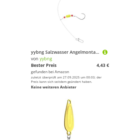
yybng Salzwasser Angelmontagen,Surfang Ausrüstung - Haken Greifwerkzeug Set Für Salzwasser Pier Küste Forellenbarsch Wolfsbarsch Schnapper Flunder
von
yybng
Bester Preis
4,43 €
gefunden bei
Amazon
zuletzt überprüft am 27.09.2025 um 00:03; der
Preis kann sich seitdem geändert haben.
Keine weiteren Anbieter