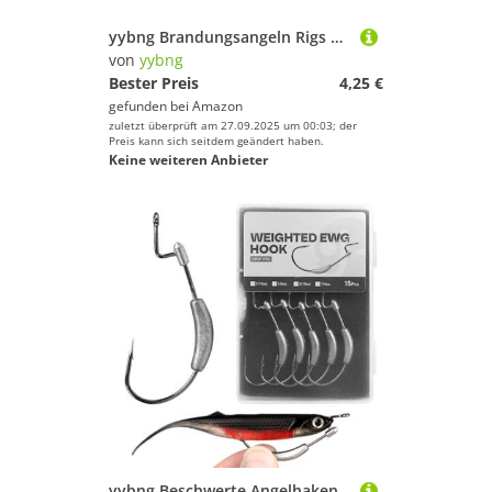
yybng Brandungsangeln Rigs | Küstenfischerei Ausrüstung,Haken Greifwerkzeug Set Für Salzwasser Pier Küste Forellenbarsch Wolfsbarsch Schnapper Flunder
von
yybng
Bester Preis
4,25 €
gefunden bei
Amazon
zuletzt überprüft am 27.09.2025 um 00:03; der
Preis kann sich seitdem geändert haben.
Keine weiteren Anbieter
yybng Beschwerte Angelhaken für den Fischfang - Angelköder Zubehör | Starker Gewichtsangelhaken Für Schwimmköder in Seen, Flüssen, Teichen und Meer