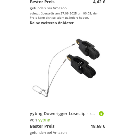
Bester Preis
4,42 €
gefunden bei
Amazon
zuletzt überprüft am 27.09.2025 um 00:03; der
Preis kann sich seitdem geändert haben.
Keine weiteren Anbieter
yybng Downrigger Löseclip - rutschfeste Ausrüstung Bei Starker Zugbelastung | Downrigger Release Zum Angeln,Für Offshore Dünge Frischwasser Salzwasser Angeln
von
yybng
Bester Preis
18,68 €
gefunden bei
Amazon