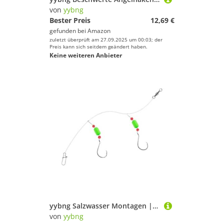
von
yybng
Bester Preis
12,69 €
gefunden bei
Amazon
zuletzt überprüft am 27.09.2025 um 00:03; der
Preis kann sich seitdem geändert haben.
Keine weiteren Anbieter
yybng Salzwasser Montagen | Surfang Ausrüstung,Haken Greifwerkzeug Set Für Salzwasser Pier Küste Forellenbarsch Wolfsbarsch Schnapper Flunder
von
yybng