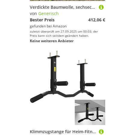
Verdickte Baumwolle, sechseckig, Camping-Unterstand für Outdoor-Winterangeln, wasserdicht, isolierte Outdoor-Ausrüstung (blau hellgrau)
von
Generisch
Bester Preis
412,06 €
gefunden bei
Amazon
zuletzt überprüft am 27.09.2025 um 00:03; der
Preis kann sich seitdem geändert haben.
Keine weiteren Anbieter
Klimmzugstange für Heim-Fitnessstudio, tragbare Klimmzugstange, an der Wand montierte Klimmzugstange aus Stahl, mit rutschfestem Griff und einfach zu installieren, Heim-Fitnessgerät mit mehreren Pos