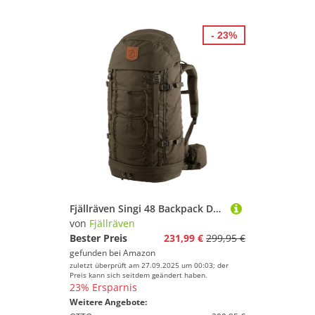
Vorfächer
Angelbekleidung
- 23%
Angelboote
Angelgeräte & Zubehör
Angelschnüre
Bissanzeiger
Eisangeln
Fliegenfischen
Köder
Räuchermaterial
Rollen
Fjällräven Singi 48 Backpack Dark Olive
Ruten
von
Fjällräven
Bester Preis
231,99 €
299,95 €
gefunden bei
Amazon
Marke
zuletzt überprüft am 27.09.2025 um 00:03; der
Preis kann sich seitdem geändert haben.
Geschlecht
23% Ersparnis
Weitere Angebote: