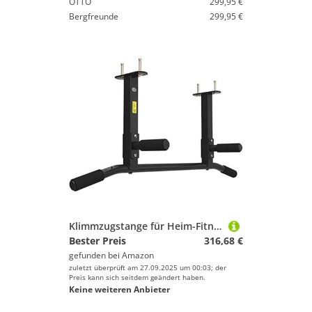
250-500 €
OTTO
299,95 €
Bergfreunde
299,95 €
% Sale
Farbe
Klimmzugstange für Heim-Fitnessstudio, tragbare Klimmzugstange, an der Wand montierte Klimmzugstange aus Stahl, mit rutschfestem Griff und einfach zu installieren, Heim-Fitnessgerät mit mehreren Pos
Bester Preis
316,68 €
gefunden bei
Amazon
zuletzt überprüft am 27.09.2025 um 00:03; der
Preis kann sich seitdem geändert haben.
Keine weiteren Anbieter