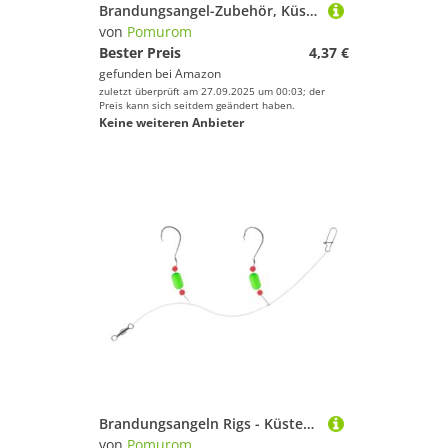
Brandungsangel-Zubehör, Küstenfischerei Ausrüstung, Komplettset Mit Haken Für Schnapper Forellenbarsch Plattfisch Wels Barsch Süßwasser Salzwasser
von
Pomurom
Bester Preis
4,37 €
gefunden bei
Amazon
zuletzt überprüft am 27.09.2025 um 00:03; der
Preis kann sich seitdem geändert haben.
Keine weiteren Anbieter
Brandungsangeln Rigs - Küstenfischerei Ausrüstung,Komplettset Mit Haken Für Schnapper Forellenbarsch Plattfisch Wels Barsch Süßwasser Salzwasser
von
Pomurom