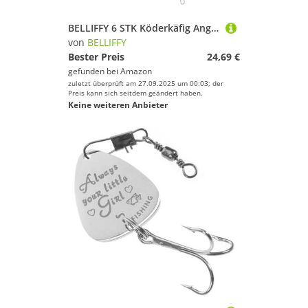
BELLIFFY 6 STK Köderkäfig Angelausrüstungsset Futterkorb Tackle-kit Angelwerkzeug Angelhalter Köder Ausrüstung Köder Ausrüstung Zum Karpfenangeln Köderhalter Käfig Für Angelzubehör Plastik
von
BELLIFFY
Bester Preis
24,69 €
gefunden bei
Amazon
zuletzt überprüft am 27.09.2025 um 00:03; der
Preis kann sich seitdem geändert haben.
Keine weiteren Anbieter