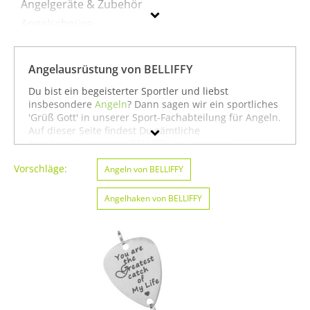
Angelgeräte & Zubehör
Angelschnüre
Bissanzeiger
Fliegenfischen
Angelausrüstung von BELLIFFY
Köder
Du bist ein begeisterter Sportler und liebst
Ruten
insbesondere
Angeln
? Dann sagen wir ein sportliches
'Grüß Gott' in unserer Sport-Fachabteilung für Angeln.
Auf dieser Seite findest Du sämtliche
BELLIFFY
Angelausrüstung von BELLIFFY aus unserem
Sortiment. Du kannst auch gezielt
American Football &
Vorschläge:
Geschlecht
Rugby von BELLIFFY
Angeln von BELLIFFY
oder
Angeln von BELLIFFY
suchen.
Oder Du schaust etwas breiter und siehst Dich auf
Preis
unserer Seite mit sämtlichen Sportartikeln von
Angelhaken von BELLIFFY
BELLIFFY
oder unter allen Produkten für den Sport
Angeln von BELLIFFY
um. In jedem Fall wünschen wir
Farbe
Dir weiter viel Spaß und Erfolg beim Angeln!