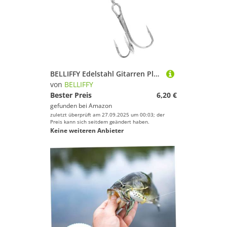
BELLIFFY Edelstahl Gitarren Plektrum Angelhaken mit You Are My Greatest Catch of My Life Gravur Dreifach Starke Haken Modischer Köder für Verschiedene Fischarten Langlebig und
von
BELLIFFY
Bester Preis
6,20 €
gefunden bei
Amazon
zuletzt überprüft am 27.09.2025 um 00:03; der
Preis kann sich seitdem geändert haben.
Keine weiteren Anbieter