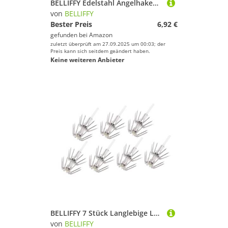
BELLIFFY Edelstahl Angelhaken mit Gravur Kleiner Praktischer Mehrzweck Haken für Outdoor Angeln Langlebig Schnell Sinkend als Rucksack anhänger und Angelzubehör für Süß und Brackwasser
von
BELLIFFY
Bester Preis
6,92 €
gefunden bei
Amazon
zuletzt überprüft am 27.09.2025 um 00:03; der
Preis kann sich seitdem geändert haben.
Keine weiteren Anbieter
BELLIFFY 7 Stück Langlebige Leuchtende Angelhaken aus Edelstahl mit Doppelhaken für Outdoor fischen und Tintenfischfang Fluoreszierende Köderhaken für Nachtangeln für Angler und
von
BELLIFFY